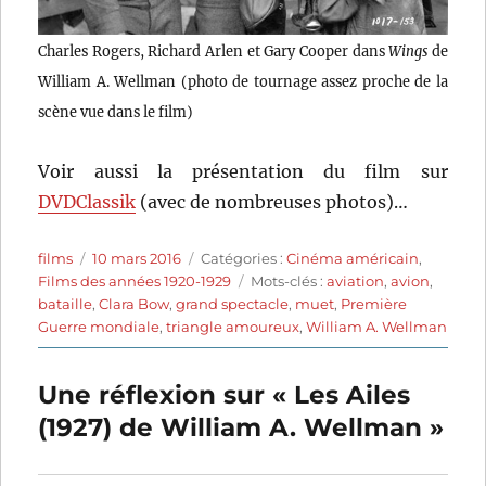
Charles Rogers, Richard Arlen et Gary Cooper dans
Wings
de
William A. Wellman (photo de tournage assez proche de la
scène vue dans le film)
Voir aussi la présentation du film sur
DVDClassik
(avec de nombreuses photos)…
Auteur
Publié
Catégories
films
10 mars 2016
Catégories :
Cinéma américain
,
le
Étiquettes
Films des années 1920-1929
Mots-clés :
aviation
,
avion
,
bataille
,
Clara Bow
,
grand spectacle
,
muet
,
Première
Guerre mondiale
,
triangle amoureux
,
William A. Wellman
Une réflexion sur « Les Ailes
(1927) de William A. Wellman »