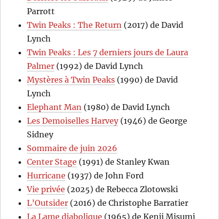
Parrott
Twin Peaks : The Return
(2017) de David
Lynch
Twin Peaks : Les 7 derniers jours de Laura
Palmer
(1992) de David Lynch
Mystères à Twin Peaks
(1990) de David
Lynch
Elephant Man
(1980) de David Lynch
Les Demoiselles Harvey
(1946) de George
Sidney
Sommaire de juin 2026
Center Stage
(1991) de Stanley Kwan
Hurricane
(1937) de John Ford
Vie privée
(2025) de Rebecca Zlotowski
L’Outsider
(2016) de Christophe Barratier
La Lame diabolique
(1965) de Kenji Misumi