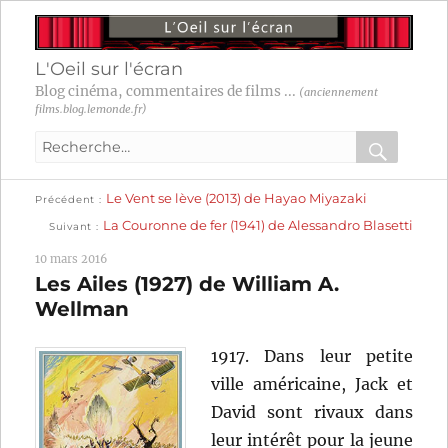
L'Oeil sur l'écran
Blog cinéma, commentaires de films ...
(anciennement
films.blog.lemonde.fr)
Recherche
pour
RECHER
OK
Publication
Navigation
Le Vent se lève (2013) de Hayao Miyazaki
:
Précédent
précédente :
Publication
La Couronne de fer (1941) de Alessandro Blasetti
Suivant
suivante :
de
10 mars 2016
l’article
Les Ailes (1927) de William A.
Wellman
1917. Dans leur petite
ville américaine, Jack et
David sont rivaux dans
leur intérêt pour la jeune