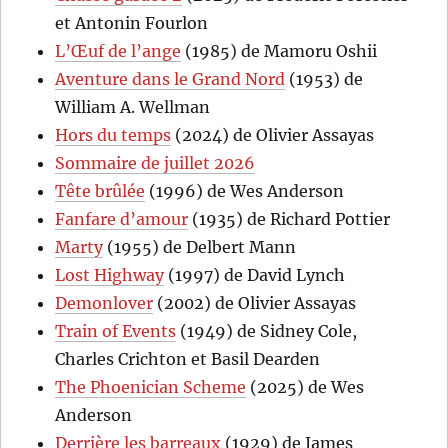
et Antonin Fourlon
L’Œuf de l’ange
(1985) de Mamoru Oshii
Aventure dans le Grand Nord
(1953) de
William A. Wellman
Hors du temps
(2024) de Olivier Assayas
Sommaire de juillet 2026
Tête brûlée
(1996) de Wes Anderson
Fanfare d’amour
(1935) de Richard Pottier
Marty
(1955) de Delbert Mann
Lost Highway
(1997) de David Lynch
Demonlover
(2002) de Olivier Assayas
Train of Events
(1949) de Sidney Cole,
Charles Crichton et Basil Dearden
The Phoenician Scheme
(2025) de Wes
Anderson
Derrière les barreaux
(1929) de James