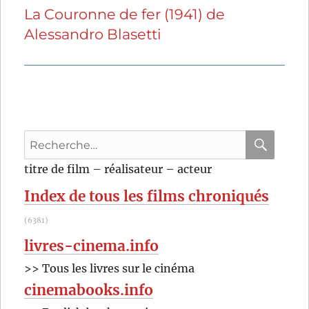
La Couronne de fer (1941) de
Publication
Alessandro Blasetti
suivante :
Recherche
pour
RECHER
OK
titre de film – réalisateur – acteur
:
Index de tous les films chroniqués
(6381)
livres-cinema.info
>> Tous les livres sur le cinéma
cinemabooks.info