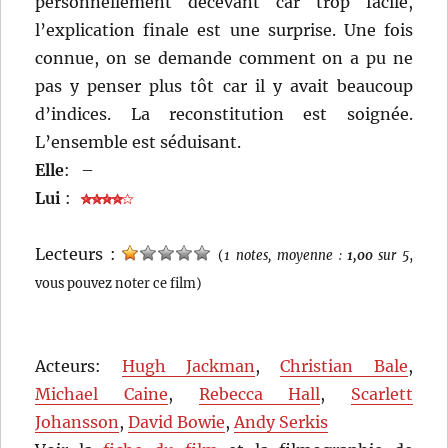
personnellement décevant car trop facile,
l’explication finale est une surprise. Une fois
connue, on se demande comment on a pu ne
pas y penser plus tôt car il y avait beaucoup
d’indices. La reconstitution est soignée.
L’ensemble est séduisant.
Elle
:
–
Lui
:
Lecteurs :
(
1 notes, moyenne :
1,00
sur 5
,
vous pouvez noter ce film)
Acteurs:
Hugh Jackman
,
Christian Bale
,
Michael Caine
,
Rebecca Hall
,
Scarlett
Johansson
,
David Bowie
,
Andy Serkis