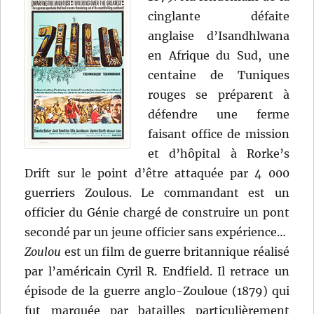
Nolan
cinglante défaite
anglaise d’Isandhlwana
en Afrique du Sud, une
centaine de Tuniques
rouges se préparent à
défendre une ferme
faisant office de mission
et d’hôpital à Rorke’s
Drift sur le point d’être attaquée par 4 000
guerriers Zoulous. Le commandant est un
officier du Génie chargé de construire un pont
secondé par un jeune officier sans expérience…
Zoulou
est un film de guerre britannique réalisé
par l’américain Cyril R. Endfield. Il retrace un
épisode de la guerre anglo-Zouloue (1879) qui
fut marquée par batailles particulièrement