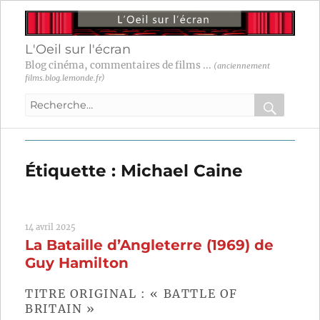
L'Oeil sur l'écran
Blog cinéma, commentaires de films ...
(anciennement
films.blog.lemonde.fr)
Recherche
pour
RECHER
OK
:
Étiquette :
Michael Caine
14 avril 2025
La Bataille d’Angleterre (1969) de
Guy Hamilton
TITRE ORIGINAL : « BATTLE OF
BRITAIN »