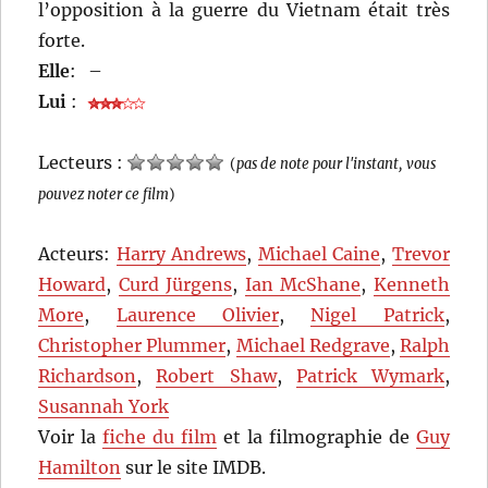
l’opposition à la guerre du Vietnam était très
forte.
Elle
:
–
Lui
:
Lecteurs :
(
pas de note pour l'instant, vous
pouvez noter ce film
)
Acteurs:
Harry Andrews
,
Michael Caine
,
Trevor
Howard
,
Curd Jürgens
,
Ian McShane
,
Kenneth
More
,
Laurence Olivier
,
Nigel Patrick
,
Christopher Plummer
,
Michael Redgrave
,
Ralph
Richardson
,
Robert Shaw
,
Patrick Wymark
,
Susannah York
Voir la
fiche du film
et la filmographie de
Guy
Hamilton
sur le site IMDB.