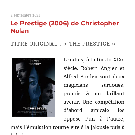
se
barre
2 septembre 2021
(1969)
Le Prestige (2006) de Christopher
de
Peter
Nolan
Collinson
TITRE ORIGINAL : « THE PRESTIGE »
Londres, à la fin du XIXe
siècle. Robert Angier et
Alfred Borden sont deux
magiciens surdoués,
promis à un brillant
avenir. Une compétition
d’abord amicale les
oppose l’un à l’autre,
mais l’émulation tourne vite à la jalousie puis à