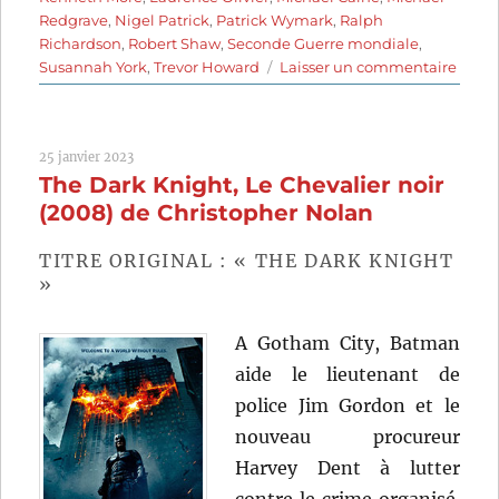
Redgrave
,
Nigel Patrick
,
Patrick Wymark
,
Ralph
Richardson
,
Robert Shaw
,
Seconde Guerre mondiale
,
sur
Susannah York
,
Trevor Howard
Laisser un commentaire
La
Batail
d’Ang
25 janvier 2023
(1969)
The Dark Knight, Le Chevalier noir
de
Guy
(2008) de Christopher Nolan
Hami
TITRE ORIGINAL : « THE DARK KNIGHT
»
A Gotham City, Batman
aide le lieutenant de
police Jim Gordon et le
nouveau procureur
Harvey Dent à lutter