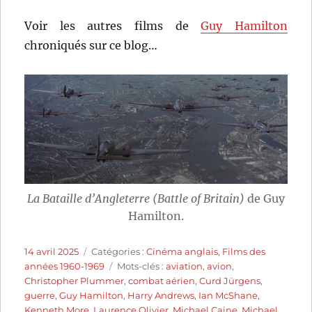
Voir les autres films de
Guy Hamilton
chroniqués sur ce blog…
La Bataille d’Angleterre (Battle of Britain)
de Guy
Hamilton.
Publié
Catégories
14 avril 2025
Catégories :
Cinéma anglais
,
Films des
le
Étiquettes
années 1960-1969
Mots-clés :
aviation
,
avion
,
Christopher Plummer
,
combat aérien
,
Curd Jürgens
,
guerre
,
Guy Hamilton
,
Harry Andrews
,
Ian McShane
,
Kenneth More
,
Laurence Olivier
,
Michael Caine
,
Michael