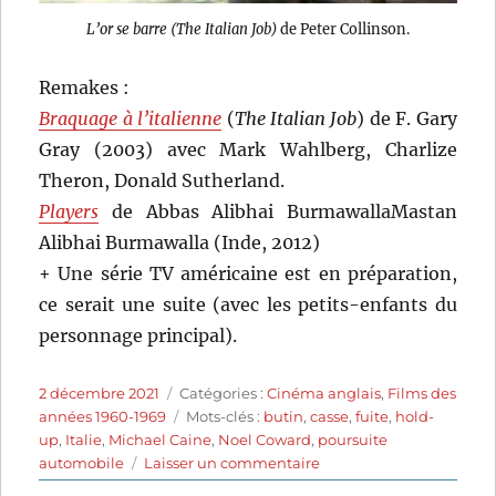
L’or se barre (The Italian Job)
de Peter Collinson.
Remakes :
Braquage à l’italienne
(
The Italian Job
) de F. Gary
Gray (2003) avec Mark Wahlberg, Charlize
Theron, Donald Sutherland.
Players
de Abbas Alibhai BurmawallaMastan
Alibhai Burmawalla (Inde, 2012)
+ Une série TV américaine est en préparation,
ce serait une suite (avec les petits-enfants du
personnage principal).
Publié
Catégories
2 décembre 2021
Catégories :
Cinéma anglais
,
Films des
le
Étiquettes
années 1960-1969
Mots-clés :
butin
,
casse
,
fuite
,
hold-
up
,
Italie
,
Michael Caine
,
Noel Coward
,
poursuite
sur
automobile
Laisser un commentaire
L’or