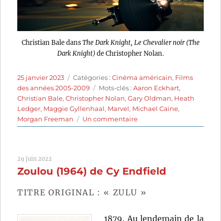
Christian Bale dans
The Dark Knight, Le Chevalier noir (The
Dark Knight)
de Christopher Nolan.
Publié
Catégories
25 janvier 2023
Catégories :
Cinéma américain
,
Films
le
Étiquettes
des années 2005-2009
Mots-clés :
Aaron Eckhart
,
Christian Bale
,
Christopher Nolan
,
Gary Oldman
,
Heath
Ledger
,
Maggie Gyllenhaal
,
Marvel
,
Michael Caine
,
sur
Morgan Freeman
Un commentaire
The
Dark
Knight,
29 juin 2022
Le
Zoulou (1964) de Cy Endfield
Chevalier
noir
(2008)
TITRE ORIGINAL : « ZULU »
de
Christopher
1879. Au lendemain de la