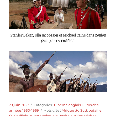
Stanley Baker, Ulla Jacobsson et Michael Caine dans
Zoulou
(Zulu)
de Cy Endfield.
Publié
Catégories
29 juin 2022
Catégories :
Cinéma anglais
,
Films des
le
Étiquettes
années 1960-1969
Mots-clés :
Afrique du Sud
,
bataille
,
Cy Endfield
,
guerre coloniale
,
Jack Hawkins
,
Michael