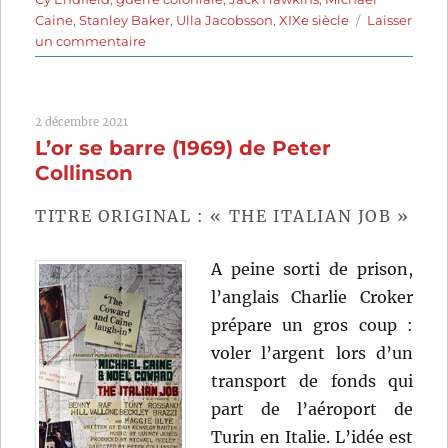
Caine
,
Stanley Baker
,
Ulla Jacobsson
,
XIXe siècle
Laisser
sur
un commentaire
Zoulou
(1964)
de
2 décembre 2021
Cy
L’or se barre (1969) de Peter
Endfield
Collinson
TITRE ORIGINAL : « THE ITALIAN JOB »
A peine sorti de prison,
l’anglais Charlie Croker
prépare un gros coup :
voler l’argent lors d’un
transport de fonds qui
part de l’aéroport de
Turin en Italie. L’idée est