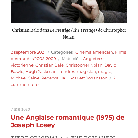
Christian Bale dans
Le Prestige (The Prestige)
de Christopher
Nolan.
Publié
Catégories
2 septembre 2021
Catégories :
Cinéma américain
,
Films
le
Étiquettes
des années 2005-2009
Mots-clés :
Angleterre
victorienne
,
Christian Bale
,
Christopher Nolan
,
David
Bowie
,
Hugh Jackman
,
Londres
,
magicien
,
magie
,
Michael Caine
,
Rebecca Hall
,
Scarlett Johansson
2
sur
commentaires
Le
Prestige
(2006)
7 mai 2020
de
Une Anglaise romantique (1975) de
Christopher
Nolan
Joseph Losey