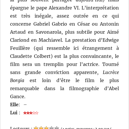
épargne le pape Alexandre VI. L’interprétation
est très inégale, assez outrée en ce qui
concerne Gabriel Gabrio en César ou Antonin
Artaud en Savonarola, plus subtile pour Aimé
Clariond en Machiavel. La prestation d’Edwige
Feuillère (qui ressemble ici étrangement à
Claudette Colbert) est la plus convaincante, le
film sera un tremplin pour l’actrice. Tourné
sans grande conviction apparente,
Lucrèce
Borgia
est loin d’être le film le plus
remarquable dans la filmographie d’Abel
Gance.
Elle
:
–
Lui
:
Lecteurs :
(
1 notes, moyenne :
3,00
sur 5
,