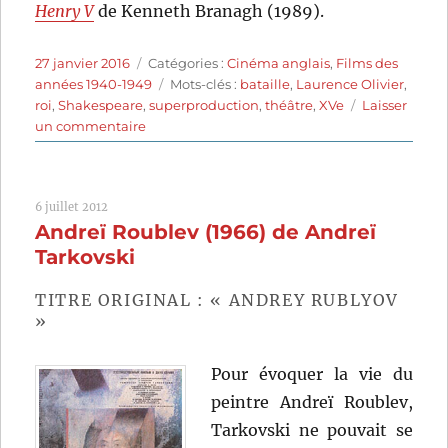
Henry V
de Kenneth Branagh (1989).
Publié
Catégories
27 janvier 2016
Catégories :
Cinéma anglais
,
Films des
le
Étiquettes
années 1940-1949
Mots-clés :
bataille
,
Laurence Olivier
,
roi
,
Shakespeare
,
superproduction
,
théâtre
,
XVe
Laisser
sur
un commentaire
Henry
V
(1944)
6 juillet 2012
de
Andreï Roublev (1966) de Andreï
Laurence
Olivier
Tarkovski
TITRE ORIGINAL : « ANDREY RUBLYOV
»
Pour évoquer la vie du
peintre Andreï Roublev,
Tarkovski ne pouvait se