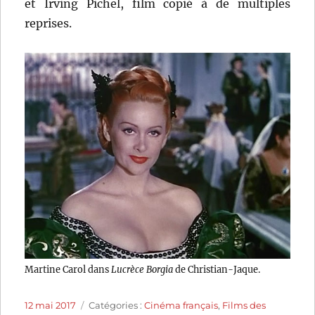
et Irving Pichel, film copié à de multiples
reprises.
Martine Carol dans
Lucrèce Borgia
de Christian-Jaque.
Publié
Catégories
12 mai 2017
Catégories :
Cinéma français
,
Films des