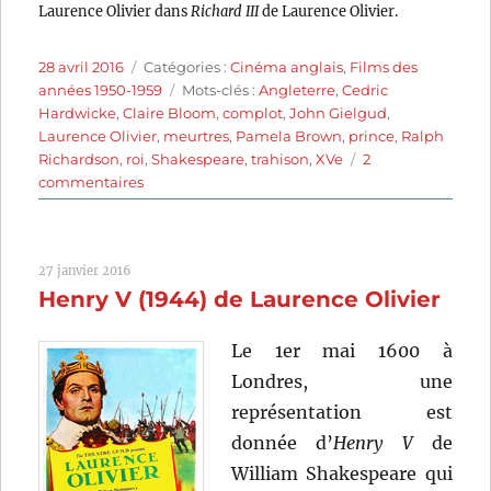
Laurence Olivier dans
Richard III
de Laurence Olivier.
Publié
Catégories
28 avril 2016
Catégories :
Cinéma anglais
,
Films des
le
Étiquettes
années 1950-1959
Mots-clés :
Angleterre
,
Cedric
Hardwicke
,
Claire Bloom
,
complot
,
John Gielgud
,
Laurence Olivier
,
meurtres
,
Pamela Brown
,
prince
,
Ralph
Richardson
,
roi
,
Shakespeare
,
trahison
,
XVe
2
sur
commentaires
Richard
III
(1955)
27 janvier 2016
de
Henry V (1944) de Laurence Olivier
Laurence
Olivier
Le 1er mai 1600 à
Londres, une
représentation est
donnée d’
Henry V
de
William Shakespeare qui