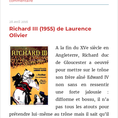
sur
commentaire
Lucrèce
Borgia
(1935)
28 avril 2016
d’Abel
Richard III (1955) de Laurence
Gance
Olivier
A la fin du XVe siècle en
Angleterre, Richard duc
de Gloucester a oeuvré
pour mettre sur le trône
son frère aîné Edward IV
non sans en ressentir
une forte jalousie :
difforme et bossu, il n’a
pas tous les atouts pour
prétendre lui-même au trône mais il sait qu’il