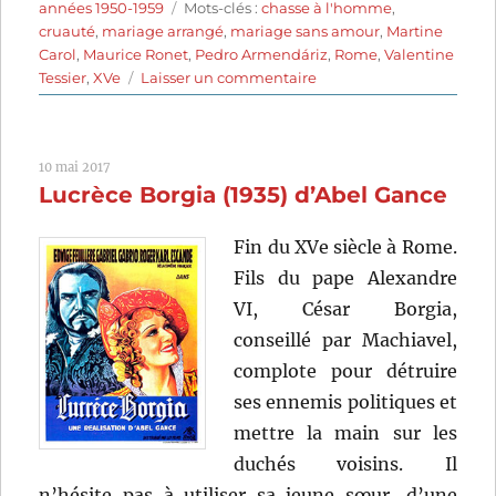
le
Étiquettes
années 1950-1959
Mots-clés :
chasse à l'homme
,
cruauté
,
mariage arrangé
,
mariage sans amour
,
Martine
Carol
,
Maurice Ronet
,
Pedro Armendáriz
,
Rome
,
Valentine
sur
Tessier
,
XVe
Laisser un commentaire
Lucrèce
Borgia
(1953)
10 mai 2017
de
Lucrèce Borgia (1935) d’Abel Gance
Christian-
Jaque
Fin du XVe siècle à Rome.
Fils du pape Alexandre
VI, César Borgia,
conseillé par Machiavel,
complote pour détruire
ses ennemis politiques et
mettre la main sur les
duchés voisins. Il
n’hésite pas à utiliser sa jeune sœur, d’une