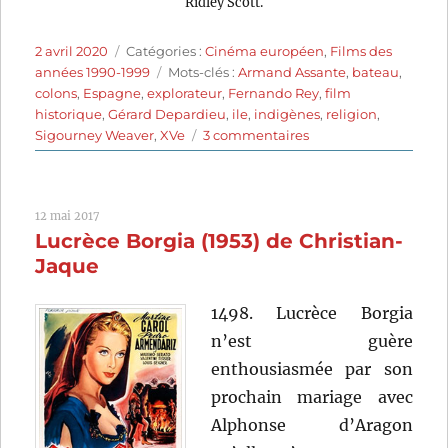
Ridley Scott.
Publié
Catégories
2 avril 2020
Catégories :
Cinéma européen
,
Films des
le
Étiquettes
années 1990-1999
Mots-clés :
Armand Assante
,
bateau
,
colons
,
Espagne
,
explorateur
,
Fernando Rey
,
film
historique
,
Gérard Depardieu
,
ile
,
indigènes
,
religion
,
sur
Sigourney Weaver
,
XVe
3 commentaires
1492:
Christophe
Colomb
12 mai 2017
(1992)
Lucrèce Borgia (1953) de Christian-
de
Ridley
Jaque
Scott
1498. Lucrèce Borgia
n’est guère
enthousiasmée par son
prochain mariage avec
Alphonse d’Aragon