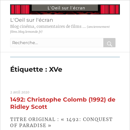
L'Oeil sur l'écran
Blog cinéma, commentaires de films ...
(anciennement
films.blog.lemonde.fr)
Recherche
pour
RECHER
OK
:
Étiquette :
XVe
2 avril 2020
1492: Christophe Colomb (1992) de
Ridley Scott
TITRE ORIGINAL : « 1492: CONQUEST
OF PARADISE »