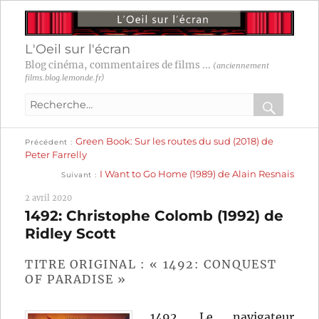
L'Oeil sur l'écran
Blog cinéma, commentaires de films ...
(anciennement
films.blog.lemonde.fr)
Recherche
pour
RECHER
OK
Publication
Navigation
Green Book: Sur les routes du sud (2018) de
:
Précédent
précédente :
Peter Farrelly
Publication
de
I Want to Go Home (1989) de Alain Resnais
Suivant
suivante :
l’article
2 avril 2020
1492: Christophe Colomb (1992) de
Ridley Scott
TITRE ORIGINAL : « 1492: CONQUEST
OF PARADISE »
1492. Le navigateur