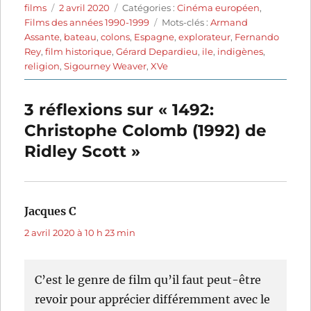
Auteur
Publié
Catégories
films
2 avril 2020
Catégories :
Cinéma européen
,
le
Étiquettes
Films des années 1990-1999
Mots-clés :
Armand
Assante
,
bateau
,
colons
,
Espagne
,
explorateur
,
Fernando
Rey
,
film historique
,
Gérard Depardieu
,
ile
,
indigènes
,
religion
,
Sigourney Weaver
,
XVe
3 réflexions sur « 1492:
Christophe Colomb (1992) de
Ridley Scott »
Jacques C
dit :
2 avril 2020 à 10 h 23 min
C’est le genre de film qu’il faut peut-être
revoir pour apprécier différemment avec le