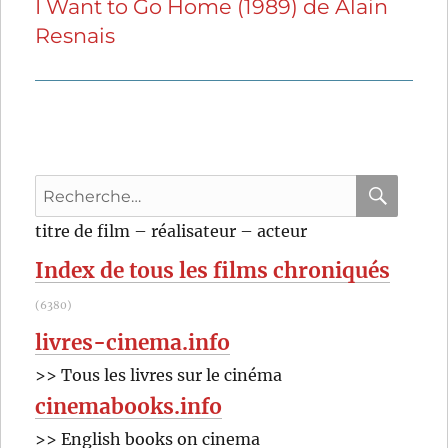
I Want to Go Home (1989) de Alain
Publication
Resnais
suivante :
Recherche
pour
RECHER
OK
titre de film – réalisateur – acteur
:
Index de tous les films chroniqués
(6380)
livres-cinema.info
>> Tous les livres sur le cinéma
cinemabooks.info
>> English books on cinema