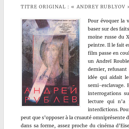
TITRE ORIGINAL : « ANDREY RUBLYOV 
Pour évoquer la v
baser sur des fait
moine russe du XV
peintre. Il le fait
film passe en cou
un Andreï Rouble
dernier, refusant
idée qui aidait 
semi-esclavage. E
interrogations su
lecture qui n’a
interdictions. Po
peut que s’opposer à la cruauté omniprésente da
dans sa forme, assez proche du cinéma d’Eise