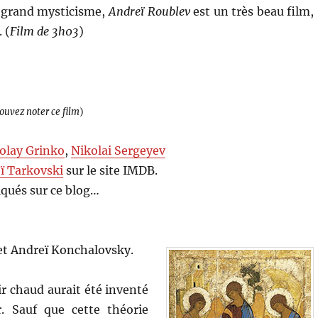
 grand mysticisme,
Andreï Roublev
est un très beau film,
 (
Film de 3h03
)
pouvez noter ce film
)
olay Grinko
,
Nikolai Sergeyev
ï Tarkovski
sur le site IMDB.
qués sur ce blog…
 et Andreï Konchalovsky.
ir chaud aurait été inventé
. Sauf que cette théorie