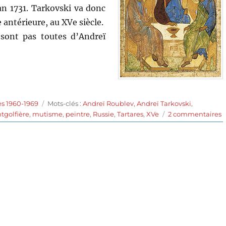
an 1731. Tarkovski va donc
 antérieure, au XVe siècle.
sont pas toutes d’Andreï
Étiquettes
es 1960-1969
Mots-clés :
Andreï Roublev
,
Andreï Tarkovski
,
s
tgolfière
,
mutisme
,
peintre
,
Russie
,
Tartares
,
XVe
2 commentaires
A
R
(
d
A
T