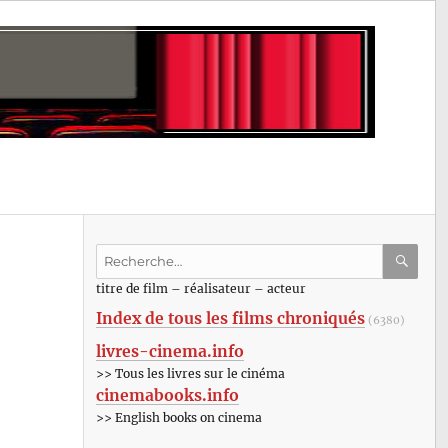
Recherche
pour
RECHE
OK
titre de film – réalisateur – acteur
:
Index de tous les films chroniqués
(6380)
livres-cinema.info
>> Tous les livres sur le cinéma
cinemabooks.info
>> English books on cinema