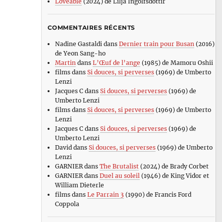
Loveable
(2024) de Lilja Ingolfsdottir
COMMENTAIRES RÉCENTS
Nadine Gastaldi
dans
Dernier train pour Busan
(2016)
de Yeon Sang-ho
Martin
dans
L’Œuf de l’ange
(1985) de Mamoru Oshii
films
dans
Si douces, si perverses
(1969) de Umberto
Lenzi
Jacques C
dans
Si douces, si perverses
(1969) de
Umberto Lenzi
films
dans
Si douces, si perverses
(1969) de Umberto
ur
Lenzi
ndreï
Jacques C
dans
Si douces, si perverses
(1969) de
oublev
Umberto Lenzi
1966)
David
dans
Si douces, si perverses
(1969) de Umberto
e
Lenzi
ndreï
GARNIER
dans
The Brutalist
(2024) de Brady Corbet
arkovski
GARNIER
dans
Duel au soleil
(1946) de King Vidor et
William Dieterle
films
dans
Le Parrain 3
(1990) de Francis Ford
Coppola