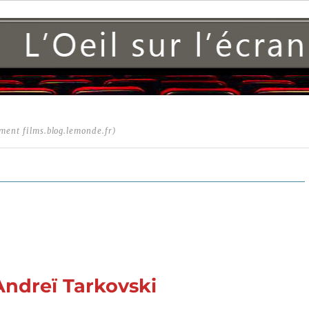
ment films.blog.lemonde.fr)
Andreï Tarkovski