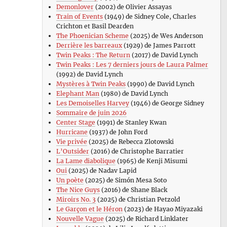
Demonlover
(2002) de Olivier Assayas
Train of Events
(1949) de Sidney Cole, Charles
Crichton et Basil Dearden
The Phoenician Scheme
(2025) de Wes Anderson
Derrière les barreaux
(1929) de James Parrott
Twin Peaks : The Return
(2017) de David Lynch
Twin Peaks : Les 7 derniers jours de Laura Palmer
(1992) de David Lynch
Mystères à Twin Peaks
(1990) de David Lynch
Elephant Man
(1980) de David Lynch
Les Demoiselles Harvey
(1946) de George Sidney
Sommaire de juin 2026
Center Stage
(1991) de Stanley Kwan
Hurricane
(1937) de John Ford
Vie privée
(2025) de Rebecca Zlotowski
L’Outsider
(2016) de Christophe Barratier
La Lame diabolique
(1965) de Kenji Misumi
Oui
(2025) de Nadav Lapid
Un poète
(2025) de Simón Mesa Soto
The Nice Guys
(2016) de Shane Black
Miroirs No. 3
(2025) de Christian Petzold
Le Garçon et le Héron
(2023) de Hayao Miyazaki
Nouvelle Vague
(2025) de Richard Linklater