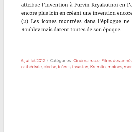
attribue l’invention à Furvin Kryakutnoi en l’
encore plus loin en créant une invention encore
(2) Les icones montrées dans l’épilogue ne 
Roublev mais datent toutes de son époque.
Publié
Catégories
6 juillet 2012
Catégories :
Cinéma russe
,
Films des anné
le
cathédrale
,
cloche
,
icônes
,
invasion
,
Kremlin
,
moines
,
mon