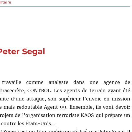
sur
ntaire
Asteroid
City
(2023)
de
Wes
Anderson
Peter Segal
 travaille comme analyste dans une agence de
trasecrète, CONTROL. Les agents de terrain ayant été
uite d’une attaque, son supérieur l’envoie en mission
e mais redoutable Agent 99. Ensemble, ils vont devoir
projets de l’organisation terroriste KAOS qui prépare un
e contre les États-Unis…
t Smart
) est un film américain réalisé par Peter Segal. Il