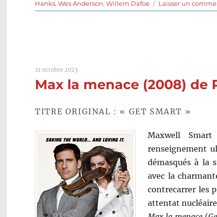
Hanks
,
Wes Anderson
,
Willem Dafoe
Laisser un comme
21 octobre 2023
Max la menace (2008) de 
TITRE ORIGINAL : « GET SMART »
Maxwell Smart
renseignement ul
démasqués à la s
avec la charmant
contrecarrer les 
attentat nucléair
Max la menace
(
Ge