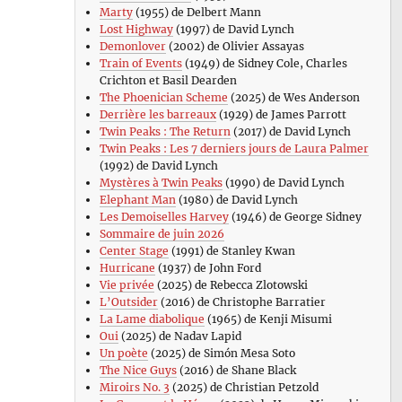
Marty
(1955) de Delbert Mann
Lost Highway
(1997) de David Lynch
Demonlover
(2002) de Olivier Assayas
Train of Events
(1949) de Sidney Cole, Charles
Crichton et Basil Dearden
The Phoenician Scheme
(2025) de Wes Anderson
Derrière les barreaux
(1929) de James Parrott
Twin Peaks : The Return
(2017) de David Lynch
Twin Peaks : Les 7 derniers jours de Laura Palmer
(1992) de David Lynch
Mystères à Twin Peaks
(1990) de David Lynch
Elephant Man
(1980) de David Lynch
Les Demoiselles Harvey
(1946) de George Sidney
Sommaire de juin 2026
Center Stage
(1991) de Stanley Kwan
Hurricane
(1937) de John Ford
Vie privée
(2025) de Rebecca Zlotowski
L’Outsider
(2016) de Christophe Barratier
La Lame diabolique
(1965) de Kenji Misumi
Oui
(2025) de Nadav Lapid
Un poète
(2025) de Simón Mesa Soto
The Nice Guys
(2016) de Shane Black
Miroirs No. 3
(2025) de Christian Petzold