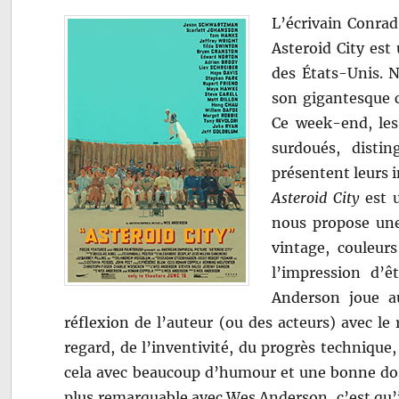
L’écrivain Conrad
Asteroid City est
des États-Unis. 
son gigantesque c
Ce week-end, les 
surdoués, distin
présentent leurs 
Asteroid City
est u
nous propose une
vintage, couleur
l’impression d’
Anderson joue au
réflexion de l’auteur (ou des acteurs) avec le
regard, de l’inventivité, du progrès technique, 
cela avec beaucoup d’humour et une bonne dose
plus remarquable avec Wes Anderson, c’est qu’i