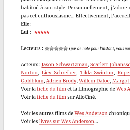
habitué à son style. Personnellement, j’adore
pas cet enthousiasme… Effectivement, l’accueil
Elle
:
–
Lui
:
Lecteurs :
(
pas de note pour l'instant, vous po
Acteurs:
Jason Schwartzman
,
Scarlett Johanss
Norton
,
Liev Schreiber
,
Tilda Swinton
,
Rupe
Goldblum
,
Adrien Brody
,
Willem Dafoe
,
Margot
Voir la
fiche du film
et la filmographie de
Wes 
Voir la
fiche du film
sur AlloCiné.
Voir les autres films de
Wes Anderson
chroniqué
Voir les
livres sur Wes Anderson
…