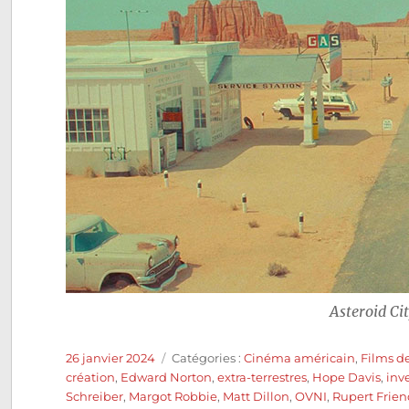
Asteroid Ci
Publié
Catégories
26 janvier 2024
Catégories :
Cinéma américain
,
Films d
le
création
,
Edward Norton
,
extra-terrestres
,
Hope Davis
,
inv
Schreiber
,
Margot Robbie
,
Matt Dillon
,
OVNI
,
Rupert Frie