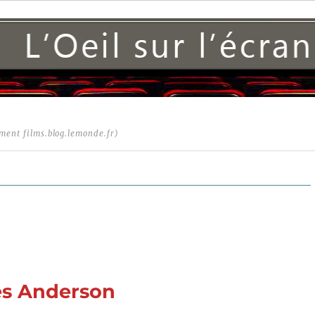
ment films.blog.lemonde.fr)
es Anderson