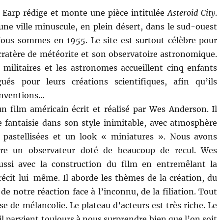
 Earp rédige et monte une pièce intitulée
Asteroid City
.
 une ville minuscule, en plein désert, dans le sud-ouest
Nous sommes en 1955. Le site est surtout célèbre pour
ratère de météorite et son observatoire astronomique.
militaires et les astronomes accueillent cinq enfants
gués pour leurs créations scientifiques, afin qu’ils
inventions…
n film américain écrit et réalisé par Wes Anderson. Il
 fantaisie dans son style inimitable, avec atmosphère
s pastellisées et un look « miniatures ». Nous avons
être un observateur doté de beaucoup de recul. Wes
ssi avec la construction du film en entremêlant la
 récit lui-même. Il aborde les thèmes de la création, du
de notre réaction face à l’inconnu, de la filiation. Tout
 de mélancolie. Le plateau d’acteurs est très riche. Le
l parvient toujours à nous surprendre bien que l’on soit