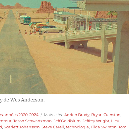
ty
de Wes Anderson.
Étiquettes
es années 2020-2024
Mots-clés :
Adrien Brody
,
Bryan Cranston
,
enteur
,
Jason Schwartzman
,
Jeff Goldblum
,
Jeffrey Wright
,
Liev
nd
,
Scarlett Johansson
,
Steve Carell
,
technologie
,
Tilda Swinton
,
Tom