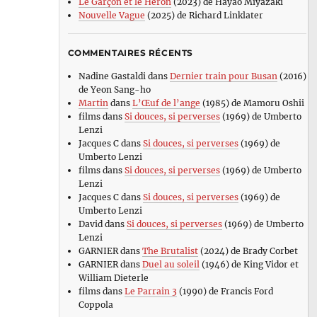
Le Garçon et le Héron
(2023) de Hayao Miyazaki
Nouvelle Vague
(2025) de Richard Linklater
COMMENTAIRES RÉCENTS
Nadine Gastaldi
dans
Dernier train pour Busan
(2016)
de Yeon Sang-ho
Martin
dans
L’Œuf de l’ange
(1985) de Mamoru Oshii
films
dans
Si douces, si perverses
(1969) de Umberto
Lenzi
Jacques C
dans
Si douces, si perverses
(1969) de
Umberto Lenzi
films
dans
Si douces, si perverses
(1969) de Umberto
Lenzi
Jacques C
dans
Si douces, si perverses
(1969) de
Umberto Lenzi
David
dans
Si douces, si perverses
(1969) de Umberto
Lenzi
GARNIER
dans
The Brutalist
(2024) de Brady Corbet
GARNIER
dans
Duel au soleil
(1946) de King Vidor et
William Dieterle
films
dans
Le Parrain 3
(1990) de Francis Ford
Coppola