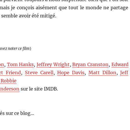
 mais je conçois aisément que tout le monde ne partage
 semble avoir été mitigé.
uvez noter ce film
)
on
,
Tom Hanks
,
Jeffrey Wright
,
Bryan Cranston
,
Edward
rt Friend
,
Steve Carell
,
Hope Davis
,
Matt Dillon
,
Jeff
 Robbie
Anderson
sur le site IMDB.
s sur ce blog…