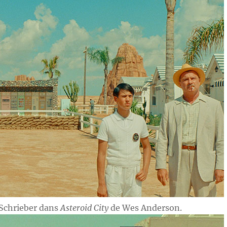
 Schrieber dans
Asteroid City
de Wes Anderson.