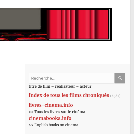
Recherche
pour
RECHE
OK
titre de film – réalisateur – acteur
:
Index de tous les films chroniqués
(6381)
livres-cinema.info
>> Tous les livres sur le cinéma
cinemabooks.info
>> English books on cinema