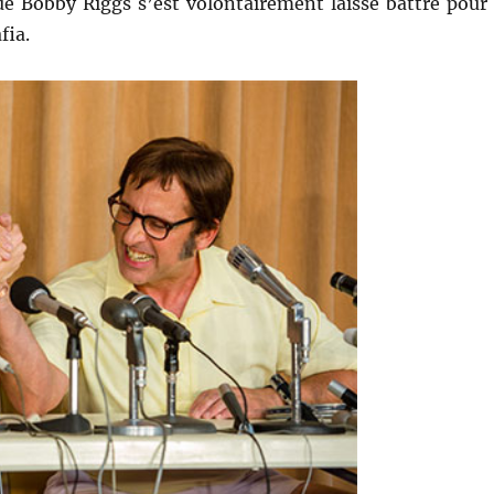
e Bobby Riggs s’est volontairement laissé battre pour
fia.