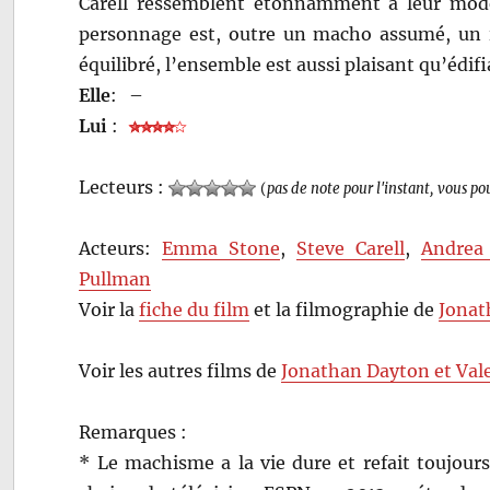
Carell ressemblent étonnamment à leur modè
personnage est, outre un macho assumé, un in
équilibré, l’ensemble est aussi plaisant qu’édifi
Elle
:
–
Lui
:
Lecteurs :
(
pas de note pour l'instant, vous po
Acteurs:
Emma Stone
,
Steve Carell
,
Andrea
Pullman
Voir la
fiche du film
et la filmographie de
Jonat
Voir les autres films de
Jonathan Dayton et Vale
Remarques :
* Le machisme a la vie dure et refait toujours