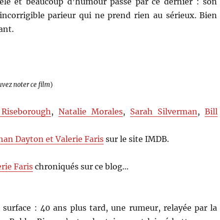
le et beaucoup d’humour passe par ce dernier : son
corrigible parieur qui ne prend rien au sérieux. Bien
ant.
uvez noter ce film
)
 Riseborough
,
Natalie Morales
,
Sarah Silverman
,
Bill
han Dayton et Valerie Faris
sur le site IMDB.
rie Faris
chroniqués sur ce blog…
 surface : 40 ans plus tard, une rumeur, relayée par la