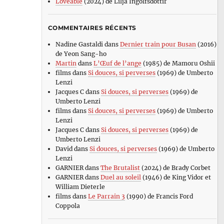
Loveable
(2024) de Lilja Ingolfsdottir
COMMENTAIRES RÉCENTS
Nadine Gastaldi
dans
Dernier train pour Busan
(2016)
de Yeon Sang-ho
Martin
dans
L’Œuf de l’ange
(1985) de Mamoru Oshii
films
dans
Si douces, si perverses
(1969) de Umberto
Lenzi
Jacques C
dans
Si douces, si perverses
(1969) de
Umberto Lenzi
films
dans
Si douces, si perverses
(1969) de Umberto
Lenzi
Jacques C
dans
Si douces, si perverses
(1969) de
Umberto Lenzi
David
dans
Si douces, si perverses
(1969) de Umberto
Lenzi
GARNIER
dans
The Brutalist
(2024) de Brady Corbet
GARNIER
dans
Duel au soleil
(1946) de King Vidor et
William Dieterle
films
dans
Le Parrain 3
(1990) de Francis Ford
Coppola