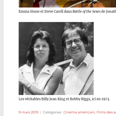
Emma Stone et Steve Carell dans
Battle of the Sexes
de Jonath
Les véritables Billy Jean King et Bobby Riggs, ici en 1973.
Publié
Catégories
9 mars 2019
Catégories :
Cinéma américain
,
Films des 