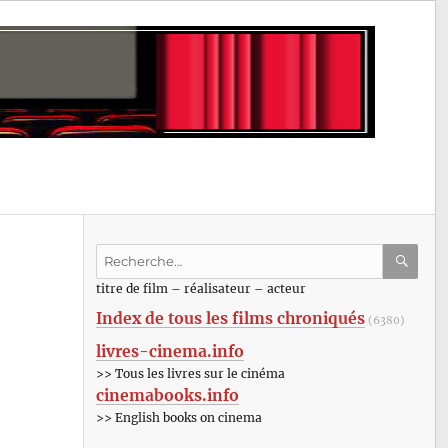
Recherche
pour
RECHE
OK
titre de film – réalisateur – acteur
:
Index de tous les films chroniqués
(6380)
livres-cinema.info
>> Tous les livres sur le cinéma
cinemabooks.info
>> English books on cinema