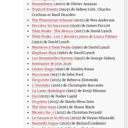
Demonlover
(2002) de Olivier Assayas
Train of Events
(1949) de Sidney Cole, Charles
Crichton et Basil Dearden
The Phoenician Scheme
(2025) de Wes Anderson
Derrière les barreaux
(1929) de James Parrott
Twin Peaks : The Return
(2017) de David Lynch
Twin Peaks : Les 7 derniers jours de Laura Palmer
(1992) de David Lynch
Mystères à Twin Peaks
(1990) de David Lynch
Elephant Man
(1980) de David Lynch
Les Demoiselles Harvey
(1946) de George Sidney
Sommaire de juin 2026
Center Stage
(1991) de Stanley Kwan
Hurricane
(1937) de John Ford
Vie privée
(2025) de Rebecca Zlotowski
L’Outsider
(2016) de Christophe Barratier
La Lame diabolique
(1965) de Kenji Misumi
Oui
(2025) de Nadav Lapid
Un poète
(2025) de Simón Mesa Soto
The Nice Guys
(2016) de Shane Black
Miroirs No. 3
(2025) de Christian Petzold
Le Garçon et le Héron
(2023) de Hayao Miyazaki
Nouvelle Vague
(2025) de Richard Linklater