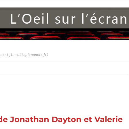
ment films.blog.lemonde.fr)
 de Jonathan Dayton et Valerie