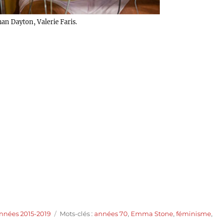
an Dayton, Valerie Faris.
Étiquettes
années 2015-2019
Mots-clés :
années 70
,
Emma Stone
,
féminisme
,