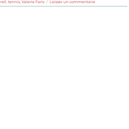
sur
rell
,
tennis
,
Valerie Faris
Laisser un commentaire
Battle
of
the
Sexes
(2017)
de
Jonathan
Dayton
et
Valerie
Faris