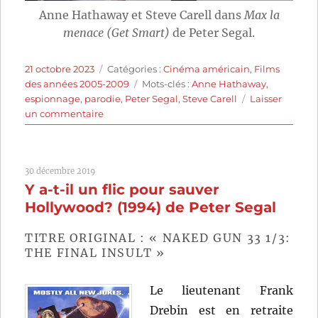
Anne Hathaway et Steve Carell dans
Max la
menace (Get Smart)
de Peter Segal.
Publié
Catégories
21 octobre 2023
Catégories :
Cinéma américain
,
Films
le
Étiquettes
des années 2005-2009
Mots-clés :
Anne Hathaway
,
espionnage
,
parodie
,
Peter Segal
,
Steve Carell
Laisser
sur
un commentaire
Max
la
menace
30 décembre 2019
(2008)
Y a-t-il un flic pour sauver
de
Peter
Hollywood? (1994) de Peter Segal
Segal
TITRE ORIGINAL : « NAKED GUN 33 1/3:
THE FINAL INSULT »
Le lieutenant Frank
Drebin est en retraite