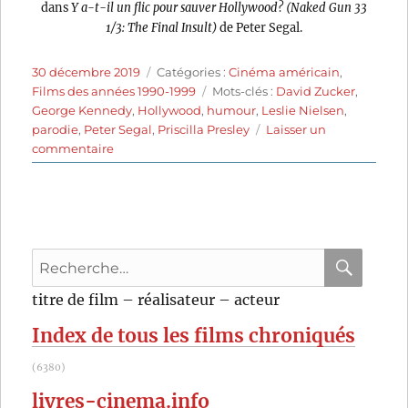
dans
Y a-t-il un flic pour sauver Hollywood? (Naked Gun 33
1/3: The Final Insult)
de Peter Segal.
Publié
Catégories
30 décembre 2019
Catégories :
Cinéma américain
,
le
Étiquettes
Films des années 1990-1999
Mots-clés :
David Zucker
,
George Kennedy
,
Hollywood
,
humour
,
Leslie Nielsen
,
parodie
,
Peter Segal
,
Priscilla Presley
Laisser un
sur
commentaire
Y
a-
t-
il
un
Recherche
flic
pour
pour
RECHER
OK
titre de film – réalisateur – acteur
sauver
:
Hollywood?
Index de tous les films chroniqués
(1994)
de
(6380)
Peter
Segal
livres-cinema.info