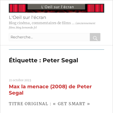
L'Oeil sur l'écran
Blog cinéma, commentaires de films ...
(anciennement
films.blog.lemonde.fr)
Recherche
pour
RECHER
OK
:
Étiquette :
Peter Segal
21 octobre 2023
Max la menace (2008) de Peter
Segal
TITRE ORIGINAL : « GET SMART »