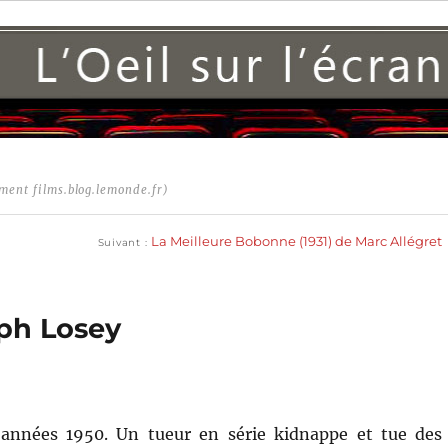
ment films.blog.lemonde.fr)
Publication
suivante :
La Meilleure Bobonne (1931) de Marc Allégret
Suivant
eph Losey
 années 1950. Un tueur en série kidnappe et tue des