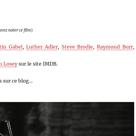
uvez noter ce film
)
tin Gabel
,
Luther Adler
,
Steve Brodie
,
Raymond Burr
,
h Losey
sur le site IMDB.
 sur ce blog…