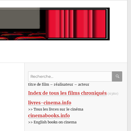
Recherche
pour
RECHE
OK
titre de film – réalisateur – acteur
:
Index de tous les films chroniqués
(6380)
livres-cinema.info
>> Tous les livres sur le cinéma
cinemabooks.info
>> English books on cinema