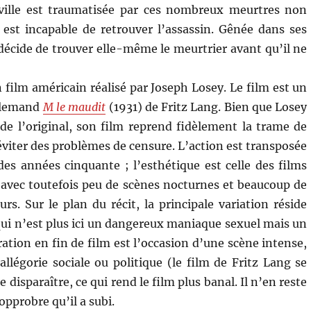
a ville est traumatisée par ces nombreux meurtres non
e est incapable de retrouver l’assassin. Gênée dans ses
 décide de trouver elle-même le meurtrier avant qu’il ne
 film américain réalisé par Joseph Losey. Le film est un
llemand
M le maudit
(1931) de Fritz Lang. Bien que Losey
r de l’original, son film reprend fidèlement la trame de
viter des problèmes de censure. L’action est transposée
es années cinquante ; l’esthétique est celle des films
 avec toutefois peu de scènes nocturnes et beaucoup de
rs. Sur le plan du récit, la principale variation réside
ui n’est plus ici un dangereux maniaque sexuel mais un
ion en fin de film est l’occasion d’une scène intense,
llégorie sociale ou politique (le film de Fritz Lang se
disparaître, ce qui rend le film plus banal. Il n’en reste
opprobre qu’il a subi.