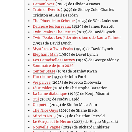
Demonlover
(2002) de Olivier Assayas
Train of Events
(1949) de Sidney Cole, Charles
Crichton et Basil Dearden
The Phoenician Scheme
(2025) de Wes Anderson
Derrière les barreaux
(1929) de James Parrott
Twin Peaks : The Return
(2017) de David Lynch
Twin Peaks : Les 7 derniers jours de Laura Palmer
(1992) de David Lynch
Mystères à Twin Peaks
(1990) de David Lynch
Elephant Man
(1980) de David Lynch
Les Demoiselles Harvey
(1946) de George Sidney
Sommaire de juin 2026
Center Stage
(1991) de Stanley Kwan
Hurricane
(1937) de John Ford
Vie privée
(2025) de Rebecca Zlotowski
L’Outsider
(2016) de Christophe Barratier
La Lame diabolique
(1965) de Kenji Misumi
Oui
(2025) de Nadav Lapid
Un poète
(2025) de Simón Mesa Soto
The Nice Guys
(2016) de Shane Black
Miroirs No. 3
(2025) de Christian Petzold
Le Garçon et le Héron
(2023) de Hayao Miyazaki
Nouvelle Vague
(2025) de Richard Linklater