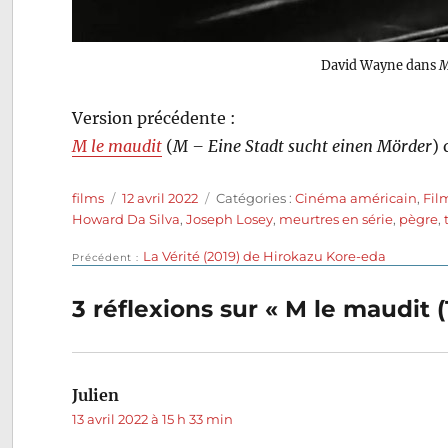
David Wayne dans
M
Version précédente :
M le maudit
(
M – Eine Stadt sucht einen Mörder
) 
Auteur
Publié
Catégories
films
12 avril 2022
Catégories :
Cinéma américain
,
Fil
le
Howard Da Silva
,
Joseph Losey
,
meurtres en série
,
pègre
,
Publication
La Vérité (2019) de Hirokazu Kore-eda
Navigation
Précédent
précédente :
de
3 réflexions sur « M le maudit 
l’article
Julien
dit :
13 avril 2022 à 15 h 33 min