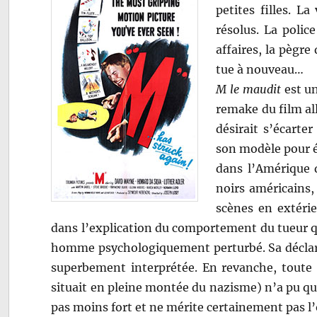
petites filles. L
résolus. La polic
affaires, la pègre
tue à nouveau…
M le maudit
est un
remake du film a
désirait s’écarte
son modèle pour é
dans l’Amérique d
noirs américains,
scènes en extérieu
dans l’explication du comportement du tueur q
homme psychologiquement perturbé. Sa déclarat
superbement interprétée. En revanche, toute a
situait en pleine montée du nazisme) n’a pu que 
pas moins fort et ne mérite certainement pas l’