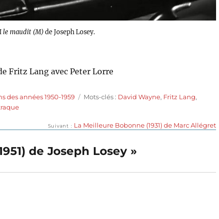
 le maudit (M)
de Joseph Losey.
de Fritz Lang avec Peter Lorre
Étiquettes
ms des années 1950-1959
Mots-clés :
David Wayne
,
Fritz Lang
,
traque
Publication
La Meilleure Bobonne (1931) de Marc Allégret
Suivant
suivante :
(1951) de Joseph Losey »