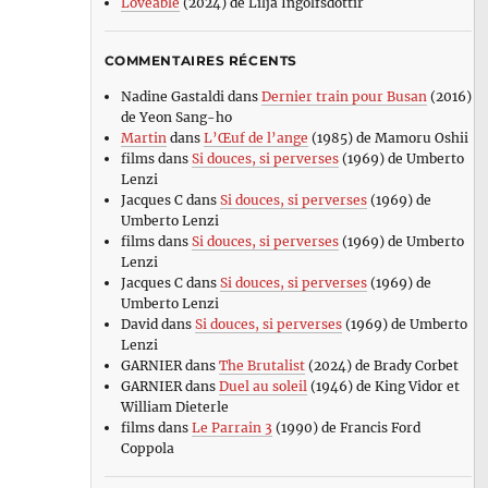
Loveable
(2024) de Lilja Ingolfsdottir
COMMENTAIRES RÉCENTS
Nadine Gastaldi
dans
Dernier train pour Busan
(2016)
de Yeon Sang-ho
Martin
dans
L’Œuf de l’ange
(1985) de Mamoru Oshii
films
dans
Si douces, si perverses
(1969) de Umberto
Lenzi
Jacques C
dans
Si douces, si perverses
(1969) de
Umberto Lenzi
films
dans
Si douces, si perverses
(1969) de Umberto
Lenzi
Jacques C
dans
Si douces, si perverses
(1969) de
Umberto Lenzi
David
dans
Si douces, si perverses
(1969) de Umberto
Lenzi
GARNIER
dans
The Brutalist
(2024) de Brady Corbet
GARNIER
dans
Duel au soleil
(1946) de King Vidor et
William Dieterle
films
dans
Le Parrain 3
(1990) de Francis Ford
Coppola