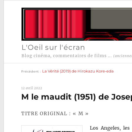
L'Oeil sur l'écran
Blog cinéma, commentaires de films ...
(ancienne
Publication
Navigation
précédente :
La Vérité (2019) de Hirokazu Kore-eda
Précédent
de
l’article
12 avril 2022
M le maudit (1951) de Jos
TITRE ORIGINAL : « M »
Los Angeles, les