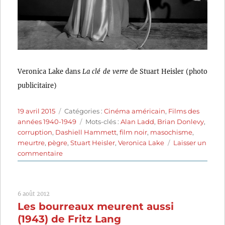
Veronica Lake dans
La clé de verre
de Stuart Heisler (photo
publicitaire)
Publié
Catégories
19 avril 2015
Catégories :
Cinéma américain
,
Films des
le
Étiquettes
années 1940-1949
Mots-clés :
Alan Ladd
,
Brian Donlevy
,
corruption
,
Dashiell Hammett
,
film noir
,
masochisme
,
meurtre
,
pègre
,
Stuart Heisler
,
Veronica Lake
Laisser un
sur
commentaire
La
Clé
de
6 août 2012
verre
Les bourreaux meurent aussi
(1942)
de
(1943) de Fritz Lang