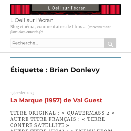
L'Oeil sur l'écran
Blog cinéma, commentaires de films ...
(anciennement
films.blog.lemonde.fr)
Recherche
pour
RECHER
OK
:
Étiquette :
Brian Donlevy
13 janvier 2023
La Marque (1957) de Val Guest
TITRE ORIGINAL : « QUATERMASS 2 »
AUTRE TITRE FRANÇAIS : « TERRE
CONTRE SATELLITE »