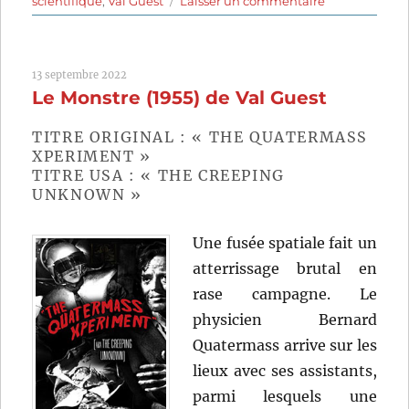
scientifique
,
Val Guest
Laisser un commentaire
La
Marque
(1957)
13 septembre 2022
de
Le Monstre (1955) de Val Guest
Val
Guest
TITRE ORIGINAL : « THE QUATERMASS
XPERIMENT »
TITRE USA : « THE CREEPING
UNKNOWN »
Une fusée spatiale fait un
atterrissage brutal en
rase campagne. Le
physicien Bernard
Quatermass arrive sur les
lieux avec ses assistants,
parmi lesquels une