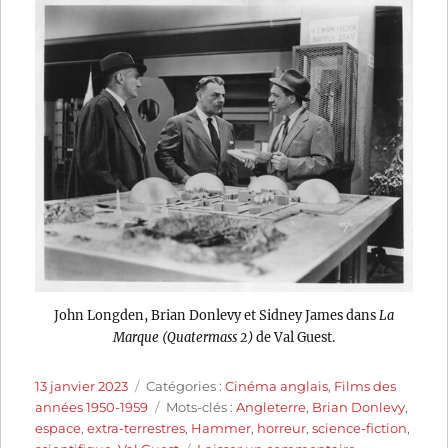
John Longden, Brian Donlevy et Sidney James dans
La
Marque (Quatermass 2)
de Val Guest.
Publié
Catégories
13 janvier 2023
Catégories :
Cinéma anglais
,
Films des
le
Étiquettes
années 1950-1959
Mots-clés :
Angleterre
,
Brian Donlevy
,
espace
,
extra-terrestres
,
Hammer
,
horreur
,
science-fiction
,
sur