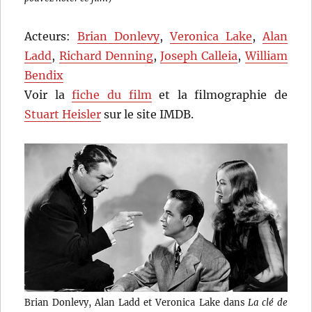
Acteurs:
Brian Donlevy
,
Veronica Lake
,
Alan
Ladd
,
Richard Denning
,
Joseph Calleia
,
William
Bendix
Voir la
fiche du film
et la filmographie de
Stuart Heisler
sur le site IMDB.
Brian Donlevy, Alan Ladd et Veronica Lake dans
La clé de