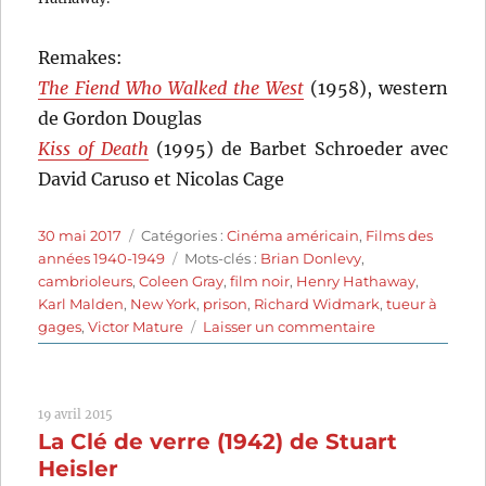
Remakes:
The Fiend Who Walked the West
(1958), western
de Gordon Douglas
Kiss of Death
(1995) de Barbet Schroeder avec
David Caruso et Nicolas Cage
Publié
Catégories
30 mai 2017
Catégories :
Cinéma américain
,
Films des
le
Étiquettes
années 1940-1949
Mots-clés :
Brian Donlevy
,
cambrioleurs
,
Coleen Gray
,
film noir
,
Henry Hathaway
,
Karl Malden
,
New York
,
prison
,
Richard Widmark
,
tueur à
sur
gages
,
Victor Mature
Laisser un commentaire
Le
Carrefour
de
19 avril 2015
la
La Clé de verre (1942) de Stuart
mort
(1947)
Heisler
de