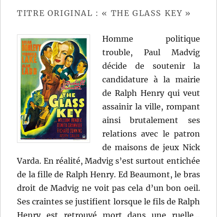
Henry
TITRE ORIGINAL : « THE GLASS KEY »
Hathaway
Homme politique
trouble, Paul Madvig
décide de soutenir la
candidature à la mairie
de Ralph Henry qui veut
assainir la ville, rompant
ainsi brutalement ses
relations avec le patron
de maisons de jeux Nick
Varda. En réalité, Madvig s’est surtout entichée
de la fille de Ralph Henry. Ed Beaumont, le bras
droit de Madvig ne voit pas cela d’un bon oeil.
Ses craintes se justifient lorsque le fils de Ralph
Henry est retrouvé mort dans une ruelle…