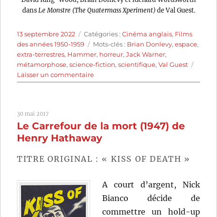
dans
Le Monstre (The Quatermass Xperiment)
de Val Guest.
Publié
Catégories
13 septembre 2022
Catégories :
Cinéma anglais
,
Films
le
Étiquettes
des années 1950-1959
Mots-clés :
Brian Donlevy
,
espace
,
extra-terrestres
,
Hammer
,
horreur
,
Jack Warner
,
métamorphose
,
science-fiction
,
scientifique
,
Val Guest
sur
Laisser un commentaire
Le
Monstre
(1955)
30 mai 2017
de
Le Carrefour de la mort (1947) de
Val
Guest
Henry Hathaway
TITRE ORIGINAL : « KISS OF DEATH »
A court d’argent, Nick
Bianco décide de
commettre un hold-up