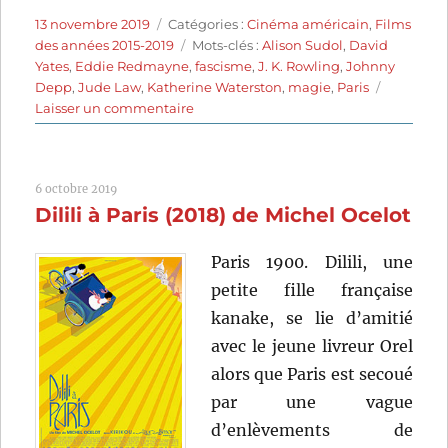
Publié
Catégories
13 novembre 2019
Catégories :
Cinéma américain
,
Films
le
Étiquettes
des années 2015-2019
Mots-clés :
Alison Sudol
,
David
Yates
,
Eddie Redmayne
,
fascisme
,
J. K. Rowling
,
Johnny
Depp
,
Jude Law
,
Katherine Waterston
,
magie
,
Paris
sur
Laisser un commentaire
Les
Animaux
fantastiques:
6 octobre 2019
Les
Dilili à Paris (2018) de Michel Ocelot
crimes
de
Grindelwald
Paris 1900. Dilili, une
(2018)
petite fille française
de
kanake, se lie d’amitié
David
Yates
avec le jeune livreur Orel
alors que Paris est secoué
par une vague
d’enlèvements de