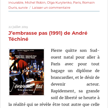
incurable
,
Michel Robin
,
Olga Kurylenko
,
Paris
,
Romain
sur
Duris
,
survie
Laisser un commentaire
Dans
la
brume
22 juillet 2019
(2018)
J’embrasse pas (1991) de André
de
Daniel
Téchiné
Roby
Pierre quitte son Sud-
ouest natal pour aller à
Paris avec pour tout
bagage un diplôme de
brancardier, et le désir de
devenir acteur.
Rapidement, sa grande
soif de liberté se heurte à
la réalité qui se révèle être tout autre que celle