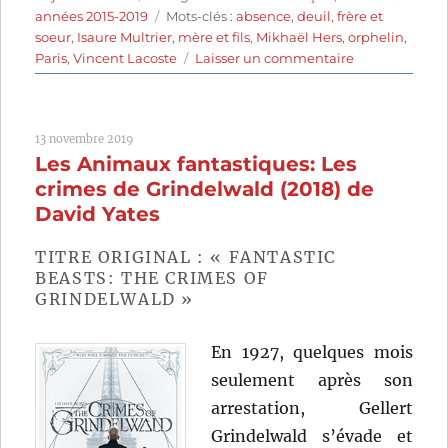
le
Étiquettes
années 2015-2019
Mots-clés :
absence
,
deuil
,
frère et
soeur
,
Isaure Multrier
,
mère et fils
,
Mikhaël Hers
,
orphelin
,
sur
Paris
,
Vincent Lacoste
Laisser un commentaire
Amanda
(2018)
de
13 novembre 2019
Mikhaël
Les Animaux fantastiques: Les
Hers
crimes de Grindelwald (2018) de
David Yates
TITRE ORIGINAL : « FANTASTIC
BEASTS: THE CRIMES OF
GRINDELWALD »
En 1927, quelques mois
seulement après son
arrestation, Gellert
Grindelwald s’évade et