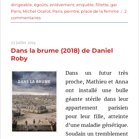
dirigeable
,
égoûts
,
enlèvement
,
enquête
,
fillette
,
gai
Paris
,
Michel Ocelot
,
Paris
,
peintre
,
place de la femme
2
sur
commentaires
Dilili
à
Paris
23 juillet 2019
(2018)
Dans la brume (2018) de Daniel
de
Michel
Roby
Ocelot
Dans un futur très
proche, Mathieu et Anna
ont installé une bulle
géante stérile dans leur
appartement parisien
pour leur fille, atteinte
d’une maladie génétique.
Soudain un tremblement