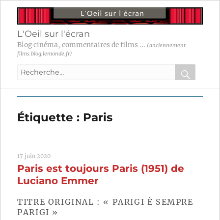
L'Oeil sur l'écran
Blog cinéma, commentaires de films ...
(anciennement
films.blog.lemonde.fr)
Recherche
pour
RECHER
OK
:
Étiquette :
Paris
17 juin 2020
Paris est toujours Paris (1951) de
Luciano Emmer
TITRE ORIGINAL : « PARIGI È SEMPRE
PARIGI »