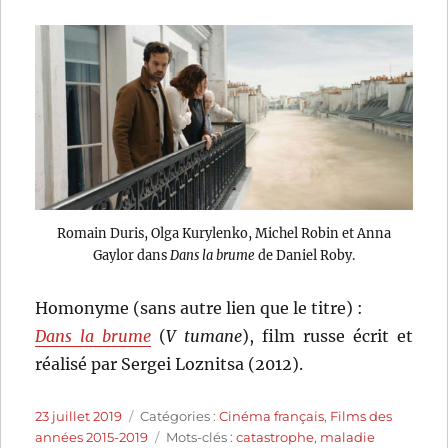
Romain Duris, Olga Kurylenko, Michel Robin et Anna
Gaylor dans
Dans la brume
de Daniel Roby.
Homonyme (sans autre lien que le titre) :
Dans la brume
(
V tumane
), film russe écrit et
réalisé par Sergei Loznitsa (2012).
Publié
Catégories
23 juillet 2019
Catégories :
Cinéma français
,
Films des
le
Étiquettes
années 2015-2019
Mots-clés :
catastrophe
,
maladie