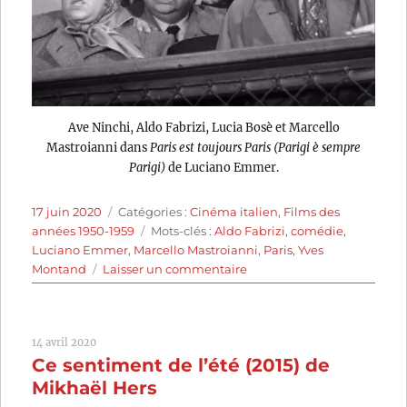
Ave Ninchi, Aldo Fabrizi, Lucia Bosè et Marcello
Mastroianni dans
Paris est toujours Paris (Parigi è sempre
Parigi)
de Luciano Emmer.
Publié
Catégories
17 juin 2020
Catégories :
Cinéma italien
,
Films des
le
Étiquettes
années 1950-1959
Mots-clés :
Aldo Fabrizi
,
comédie
,
Luciano Emmer
,
Marcello Mastroianni
,
Paris
,
Yves
sur
Montand
Laisser un commentaire
Paris
est
toujours
14 avril 2020
Paris
Ce sentiment de l’été (2015) de
(1951)
de
Mikhaël Hers
Luciano