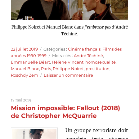
Philippe Noiret et Manuel Blanc dans
J’embrasse pas
d’André
Téchiné.
Publié
Catégories
22 juillet 2019
Catégories :
Cinéma français
,
Films des
le
Étiquettes
années 1990-1999
Mots-clés :
André Téchiné
,
Emmanuelle Béart
,
Hélène Vincent
,
homosexualité
,
Manuel Blanc
,
Paris
,
Philippe Noiret
,
prostitution
,
sur
Roschdy Zem
Laisser un commentaire
J’embrasse
pas
(1991)
17 mai 2019
de
Mission impossible: Fallout (2018)
André
Téchiné
de Christopher McQuarrie
Un groupe terroriste doit