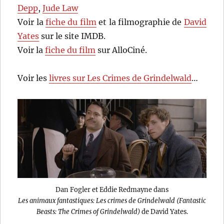
Depp
,
Jude Law
Voir la
fiche du film
et la filmographie de
David
Yates
sur le site IMDB.
Voir la
fiche du film
sur AlloCiné.
Voir les
livres sur Les Crimes de Grindelwald
…
Dan Fogler et Eddie Redmayne dans
Les animaux fantastiques: Les crimes de Grindelwald (Fantastic
Beasts: The Crimes of Grindelwald)
de David Yates.