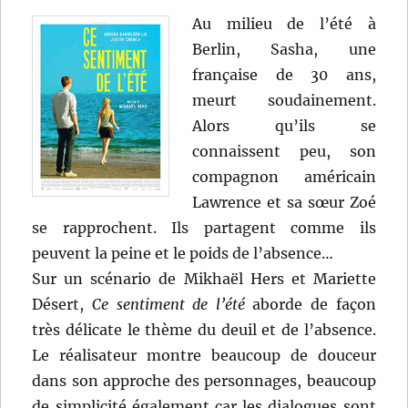
Emmer
Au milieu de l’été à
Berlin, Sasha, une
française de 30 ans,
meurt soudainement.
Alors qu’ils se
connaissent peu, son
compagnon américain
Lawrence et sa sœur Zoé
se rapprochent. Ils partagent comme ils
peuvent la peine et le poids de l’absence…
Sur un scénario de Mikhaël Hers et Mariette
Désert,
Ce sentiment de l’été
aborde de façon
très délicate le thème du deuil et de l’absence.
Le réalisateur montre beaucoup de douceur
dans son approche des personnages, beaucoup
de simplicité également car les dialogues sont