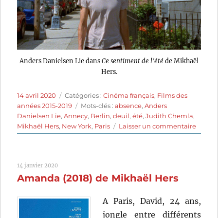
Anders Danielsen Lie dans
Ce sentiment de l’été
de Mikhaël
Hers.
Publié
Catégories
14 avril 2020
Catégories :
Cinéma français
,
Films des
le
Étiquettes
années 2015-2019
Mots-clés :
absence
,
Anders
Danielsen Lie
,
Annecy
,
Berlin
,
deuil
,
été
,
Judith Chemla
,
sur
Mikhaël Hers
,
New York
,
Paris
Laisser un commentaire
Ce
sentim
de
14 janvier 2020
l’été
Amanda (2018) de Mikhaël Hers
(2015)
de
Mikhaë
A Paris, David, 24 ans,
Hers
jongle entre différents