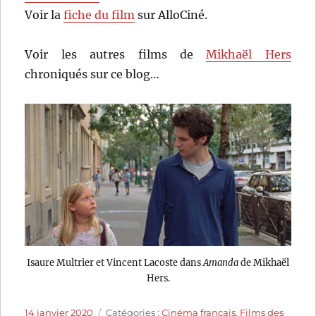
Voir la
fiche du film
sur AlloCiné.
Voir les autres films de
Mikhaël Hers
chroniqués sur ce blog…
Isaure Multrier et Vincent Lacoste dans
Amanda
de Mikhaël
Hers.
Publié
Catégories
14 janvier 2020
Catégories :
Cinéma français
,
Films des