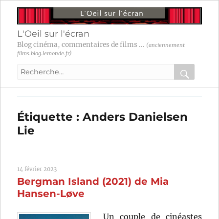
L'Oeil sur l'écran
Blog cinéma, commentaires de films ...
(anciennement
films.blog.lemonde.fr)
Recherche
pour
RECHER
OK
:
Étiquette :
Anders Danielsen
Lie
14 février 2023
Bergman Island (2021) de Mia
Hansen-Løve
Un couple de cinéastes