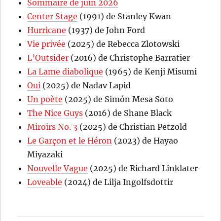
Sommaire de juin 2026
Center Stage
(1991) de Stanley Kwan
Hurricane
(1937) de John Ford
Vie privée
(2025) de Rebecca Zlotowski
L’Outsider
(2016) de Christophe Barratier
La Lame diabolique
(1965) de Kenji Misumi
Oui
(2025) de Nadav Lapid
Un poète
(2025) de Simón Mesa Soto
The Nice Guys
(2016) de Shane Black
Miroirs No. 3
(2025) de Christian Petzold
Le Garçon et le Héron
(2023) de Hayao
Miyazaki
Nouvelle Vague
(2025) de Richard Linklater
Loveable
(2024) de Lilja Ingolfsdottir