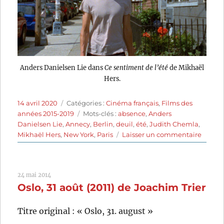
Anders Danielsen Lie dans
Ce sentiment de l’été
de Mikhaël
Hers.
Publié
Catégories
14 avril 2020
Catégories :
Cinéma français
,
Films des
le
Étiquettes
années 2015-2019
Mots-clés :
absence
,
Anders
Danielsen Lie
,
Annecy
,
Berlin
,
deuil
,
été
,
Judith Chemla
,
sur
Mikhaël Hers
,
New York
,
Paris
Laisser un commentaire
Ce
sentim
de
24 mai 2014
l’été
Oslo, 31 août (2011) de Joachim Trier
(2015)
de
Mikhaë
Titre original : « Oslo, 31. august »
Hers