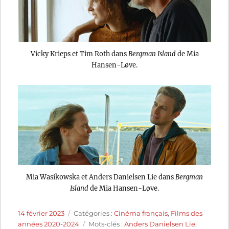
Vicky Krieps et Tim Roth dans
Bergman Island
de Mia
Hansen-Løve.
Mia Wasikowska et Anders Danielsen Lie dans
Bergman
Island
de Mia Hansen-Løve.
Publié
Catégories
14 février 2023
Catégories :
Cinéma français
,
Films des
le
Étiquettes
années 2020-2024
Mots-clés :
Anders Danielsen Lie
,