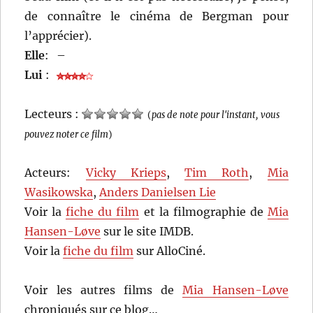
de connaître le cinéma de Bergman pour
l’apprécier).
Elle
:
–
Lui
:
Lecteurs :
(
pas de note pour l'instant, vous
pouvez noter ce film
)
Acteurs:
Vicky Krieps
,
Tim Roth
,
Mia
Wasikowska
,
Anders Danielsen Lie
Voir la
fiche du film
et la filmographie de
Mia
Hansen-Løve
sur le site IMDB.
Voir la
fiche du film
sur AlloCiné.
Voir les autres films de
Mia Hansen-Løve
chroniqués sur ce blog…