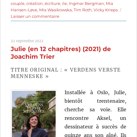
couple
,
création
,
écriture
,
ile
,
Ingmar Bergman
,
Mia
Hansen-Løve
,
Mia Wasikowska
,
Tim Roth
,
Vicky Krieps
sur
Laisser un commentaire
Bergman
Island
(2021)
22 septembre 2022
de
Julie (en 12 chapitres) (2021) de
Mia
Hansen-
Joachim Trier
Løve
TITRE ORIGINAL : « VERDENS VERSTE
MENNESKE »
Installée à Oslo, Julie,
bientôt trentenaire,
cherche sa voie. Elle
rencontre Aksel, un
dessinateur à succès de
quinze ans son aîné. Ils