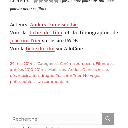
Lecteurs :
(
pas de note pour l'instant, vous
pouvez noter ce film
)
Acteurs:
Anders Danielsen Lie
Voir la
fiche du film
et la filmographie de
Joachim Trier
sur le site IMDB.
Voir la
fiche du film
sur AlloCiné.
Publié
Catégories
24 mai 2014
Catégories :
Cinéma européen
,
Films des
le
Étiquettes
années 2010-2014
Mots-clés :
Anders Danielsen Lie
,
désintoxication
,
drogue
,
Joachim Trier
,
Norvège
,
sur
philosophie
Un commentaire
Oslo,
31
août
(2011)
de
Recherche
Joachim
Trier
pour
RECHER
OK