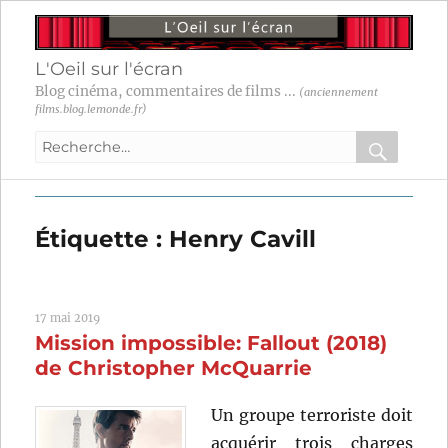
L'Oeil sur l'écran
Blog cinéma, commentaires de films ...
(anciennement
films.blog.lemonde.fr)
Recherche
pour
RECHER
OK
:
Étiquette :
Henry Cavill
17 mai 2019
Mission impossible: Fallout (2018)
de Christopher McQuarrie
Un groupe terroriste doit
acquérir trois charges