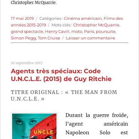
Christopher McQuarrie.
Publié
Catégories
17 mai 2019
Catégories :
Cinéma américain
,
Films des
le
Étiquettes
années 2015-2019
Mots-clés :
Christopher McQuarrie
,
grand spectacle
,
Henry Cavill
,
moto
,
Paris
,
poursuite
,
sur
Simon Pegg
,
Tom Cruise
Laisser un commentaire
Mission
impossible:
Fallout
10 septembre 2017
(2018)
Agents très spéciaux: Code
de
Christopher
U.N.C.L.E. (2015) de Guy Ritchie
McQuarrie
TITRE ORIGINAL : « THE MAN FROM
U.N.C.L.E. »
Durant la guerre froide,
l’agent américain
Napoleon Solo est