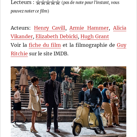
Lecteurs :
(
pas de note pour l'instant, vous
pouvez noter ce film
)
Acteurs:
Henry Cavill
,
Armie Hammer
,
Alicia
Vikander
,
Elizabeth Debicki
,
Hugh Grant
Voir la
fiche du film
et la filmographie de
Guy
Ritchie
sur le site IMDB.