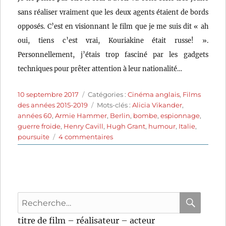
sans réaliser vraiment que les deux agents étaient de bords
opposés. C’est en visionnant le film que je me suis dit « ah
oui, tiens c’est vrai, Kouriakine était russe! ».
Personnellement, j’étais trop fasciné par les gadgets
techniques pour prêter attention à leur nationalité…
Publié
Catégories
10 septembre 2017
Catégories :
Cinéma anglais
,
Films
le
Étiquettes
des années 2015-2019
Mots-clés :
Alicia Vikander
,
années 60
,
Armie Hammer
,
Berlin
,
bombe
,
espionnage
,
guerre froide
,
Henry Cavill
,
Hugh Grant
,
humour
,
Italie
,
sur
poursuite
4 commentaires
Agents
très
spéciaux:
Code
U.N.C.L.E.
Recherche
(2015)
de
pour
RECHER
OK
titre de film – réalisateur – acteur
Guy