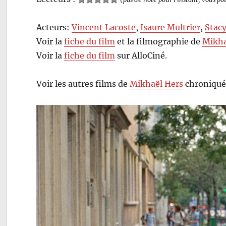
Acteurs:
Vincent Lacoste
,
Isaure Multrier
,
Stac
Voir la
fiche du film
et la filmographie de
Mikha
Voir la
fiche du film
sur AlloCiné.
Voir les autres films de
Mikhaël Hers
chroniqué