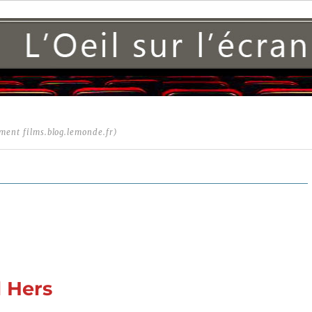
ment films.blog.lemonde.fr)
 Hers