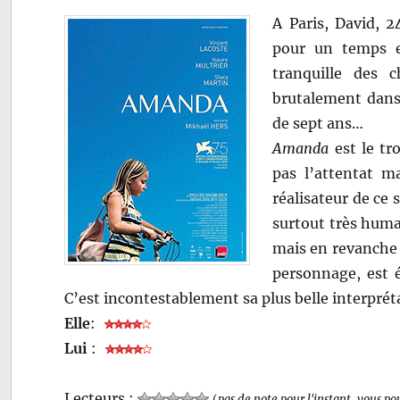
A Paris, David, 2
pour un temps e
tranquille des 
brutalement dans 
de sept ans…
Amanda
est le tr
pas l’attentat ma
réalisateur de ce s
surtout très huma
mais en revanche 
personnage, est é
C’est incontestablement sa plus belle interpréta
Elle
:
Lui
:
Lecteurs :
(
pas de note pour l'instant, vous po