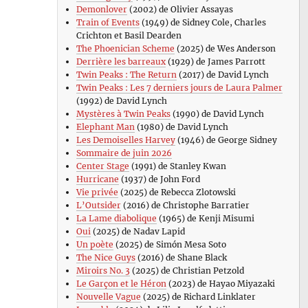
Demonlover
(2002) de Olivier Assayas
Train of Events
(1949) de Sidney Cole, Charles
Crichton et Basil Dearden
The Phoenician Scheme
(2025) de Wes Anderson
Derrière les barreaux
(1929) de James Parrott
Twin Peaks : The Return
(2017) de David Lynch
Twin Peaks : Les 7 derniers jours de Laura Palmer
(1992) de David Lynch
Mystères à Twin Peaks
(1990) de David Lynch
Elephant Man
(1980) de David Lynch
Les Demoiselles Harvey
(1946) de George Sidney
Sommaire de juin 2026
Center Stage
(1991) de Stanley Kwan
Hurricane
(1937) de John Ford
Vie privée
(2025) de Rebecca Zlotowski
L’Outsider
(2016) de Christophe Barratier
La Lame diabolique
(1965) de Kenji Misumi
Oui
(2025) de Nadav Lapid
Un poète
(2025) de Simón Mesa Soto
The Nice Guys
(2016) de Shane Black
Miroirs No. 3
(2025) de Christian Petzold
Le Garçon et le Héron
(2023) de Hayao Miyazaki
Nouvelle Vague
(2025) de Richard Linklater