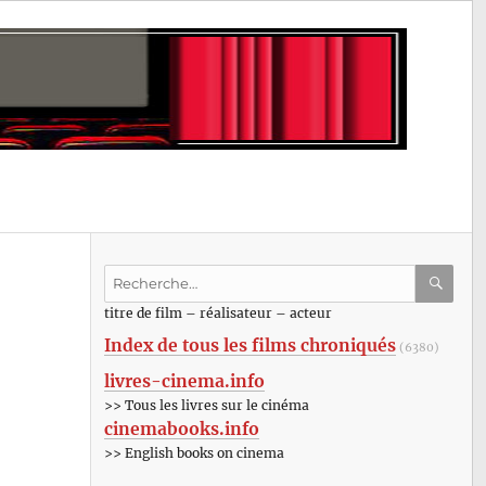
Recherche
pour
RECHE
OK
titre de film – réalisateur – acteur
:
Index de tous les films chroniqués
(6380)
livres-cinema.info
>> Tous les livres sur le cinéma
cinemabooks.info
>> English books on cinema