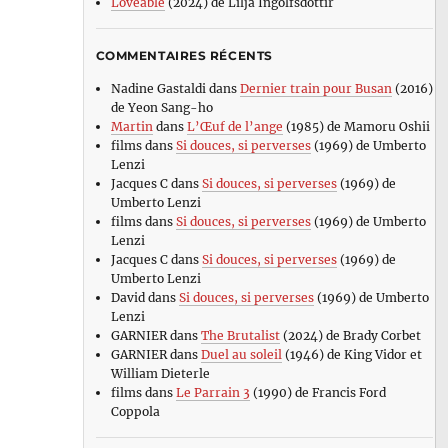
Loveable
(2024) de Lilja Ingolfsdottir
COMMENTAIRES RÉCENTS
Nadine Gastaldi
dans
Dernier train pour Busan
(2016)
de Yeon Sang-ho
Martin
dans
L’Œuf de l’ange
(1985) de Mamoru Oshii
films
dans
Si douces, si perverses
(1969) de Umberto
Lenzi
Jacques C
dans
Si douces, si perverses
(1969) de
Umberto Lenzi
films
dans
Si douces, si perverses
(1969) de Umberto
Lenzi
Jacques C
dans
Si douces, si perverses
(1969) de
Umberto Lenzi
David
dans
Si douces, si perverses
(1969) de Umberto
Lenzi
GARNIER
dans
The Brutalist
(2024) de Brady Corbet
GARNIER
dans
Duel au soleil
(1946) de King Vidor et
William Dieterle
films
dans
Le Parrain 3
(1990) de Francis Ford
Coppola