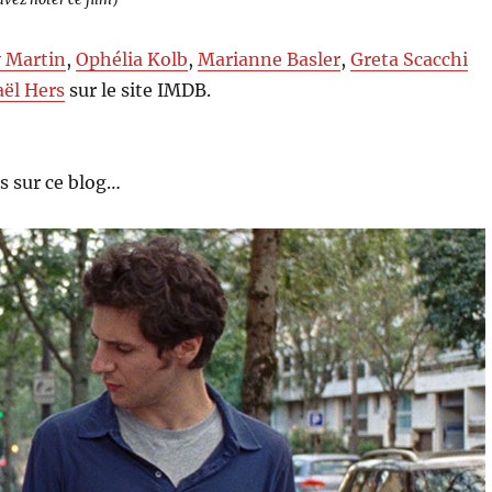
y Martin
,
Ophélia Kolb
,
Marianne Basler
,
Greta Scacchi
ël Hers
sur le site IMDB.
s sur ce blog…