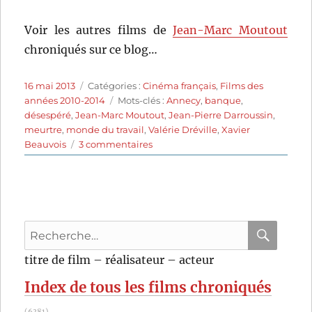
Voir les autres films de
Jean-Marc Moutout
chroniqués sur ce blog…
Publié
Catégories
16 mai 2013
Catégories :
Cinéma français
,
Films des
le
Étiquettes
années 2010-2014
Mots-clés :
Annecy
,
banque
,
désespéré
,
Jean-Marc Moutout
,
Jean-Pierre Darroussin
,
meurtre
,
monde du travail
,
Valérie Dréville
,
Xavier
sur
Beauvois
3 commentaires
De
bon
matin
(2011)
de
Recherche
Jean-
Marc
pour
RECHER
OK
titre de film – réalisateur – acteur
Moutout
:
Index de tous les films chroniqués
(6381)