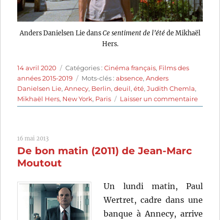
Anders Danielsen Lie dans
Ce sentiment de l’été
de Mikhaël
Hers.
Publié
Catégories
14 avril 2020
Catégories :
Cinéma français
,
Films des
le
Étiquettes
années 2015-2019
Mots-clés :
absence
,
Anders
Danielsen Lie
,
Annecy
,
Berlin
,
deuil
,
été
,
Judith Chemla
,
sur
Mikhaël Hers
,
New York
,
Paris
Laisser un commentaire
Ce
sentim
de
16 mai 2013
l’été
De bon matin (2011) de Jean-Marc
(2015)
de
Moutout
Mikhaë
Hers
Un lundi matin, Paul
Wertret, cadre dans une
banque à Annecy, arrive