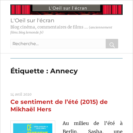
L'Oeil sur l'écran
Blog cinéma, commentaires de films ...
(anciennement
films.blog.lemonde.fr)
Recherche
pour
RECHER
OK
:
Étiquette :
Annecy
14 avril 2020
Ce sentiment de l’été (2015) de
Mikhaël Hers
Au milieu de l’été à
Berlin, Sasha, une