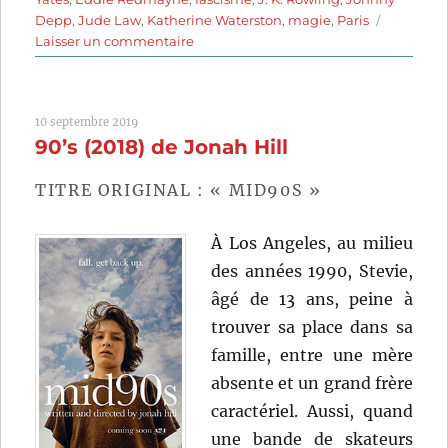
Depp
,
Jude Law
,
Katherine Waterston
,
magie
,
Paris
sur
Laisser un commentaire
Les
Animaux
fantastiques:
10 septembre 2019
Les
90’s (2018) de Jonah Hill
crimes
de
Grindelwald
TITRE ORIGINAL : « MID90S »
(2018)
de
À Los Angeles, au milieu
David
des années 1990, Stevie,
Yates
âgé de 13 ans, peine à
trouver sa place dans sa
famille, entre une mère
absente et un grand frère
caractériel. Aussi, quand
une bande de skateurs