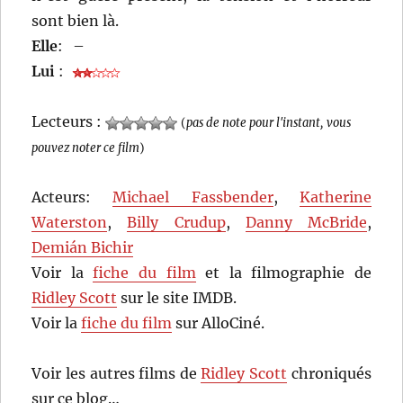
sont bien là.
Elle
:
–
Lui
:
Lecteurs :
(
pas de note pour l'instant, vous
pouvez noter ce film
)
Acteurs:
Michael Fassbender
,
Katherine
Waterston
,
Billy Crudup
,
Danny McBride
,
Demián Bichir
Voir la
fiche du film
et la filmographie de
Ridley Scott
sur le site IMDB.
Voir la
fiche du film
sur AlloCiné.
Voir les autres films de
Ridley Scott
chroniqués
sur ce blog…