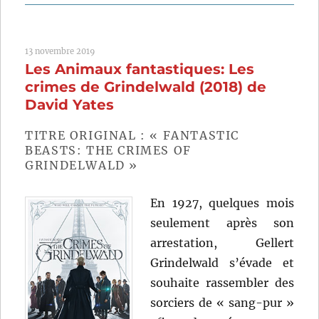
Alien:
Covenant
(2017)
13 novembre 2019
de
Les Animaux fantastiques: Les
Ridley
Scott
crimes de Grindelwald (2018) de
David Yates
TITRE ORIGINAL : « FANTASTIC
BEASTS: THE CRIMES OF
GRINDELWALD »
En 1927, quelques mois
seulement après son
arrestation, Gellert
Grindelwald s’évade et
souhaite rassembler des
sorciers de « sang-pur »