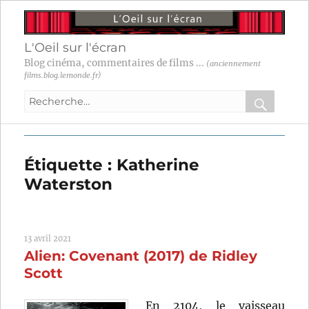
L'Oeil sur l'écran
Blog cinéma, commentaires de films ...
(anciennement
films.blog.lemonde.fr)
Recherche
pour
RECHER
OK
:
Étiquette :
Katherine
Waterston
13 avril 2021
Alien: Covenant (2017) de Ridley
Scott
En 2104, le vaisseau