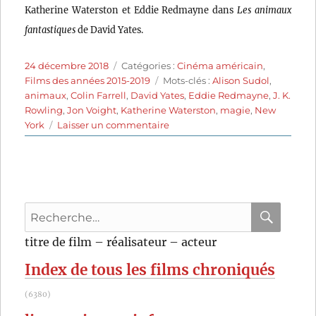
Katherine Waterston et Eddie Redmayne dans
Les animaux
fantastiques
de David Yates.
Publié
Catégories
24 décembre 2018
Catégories :
Cinéma américain
,
le
Étiquettes
Films des années 2015-2019
Mots-clés :
Alison Sudol
,
animaux
,
Colin Farrell
,
David Yates
,
Eddie Redmayne
,
J. K.
Rowling
,
Jon Voight
,
Katherine Waterston
,
magie
,
New
sur
York
Laisser un commentaire
Les
Animaux
fantastiques
(2016)
de
Recherche
David
Yates
pour
RECHER
OK
titre de film – réalisateur – acteur
:
Index de tous les films chroniqués
(6380)