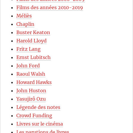
Films des années 2010-2019
Méliès
Chaplin
Buster Keaton
Harold Lloyd
Fritz Lang
Ernst Lubitsch
John Ford
Raoul Walsh
Howard Hawks
John Huston
Yasujirô Ozu
Légende des notes
Crowd Funding
Livres sur le cinéma
Les parutions de livres