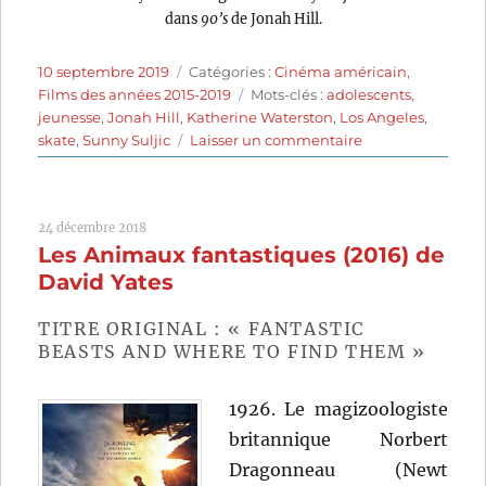
dans
90’s
de Jonah Hill.
Publié
Catégories
10 septembre 2019
Catégories :
Cinéma américain
,
le
Étiquettes
Films des années 2015-2019
Mots-clés :
adolescents
,
jeunesse
,
Jonah Hill
,
Katherine Waterston
,
Los Angeles
,
sur
skate
,
Sunny Suljic
Laisser un commentaire
90’s
(2018)
de
24 décembre 2018
Jonah
Les Animaux fantastiques (2016) de
Hill
David Yates
TITRE ORIGINAL : « FANTASTIC
BEASTS AND WHERE TO FIND THEM »
1926. Le magizoologiste
britannique Norbert
Dragonneau (Newt