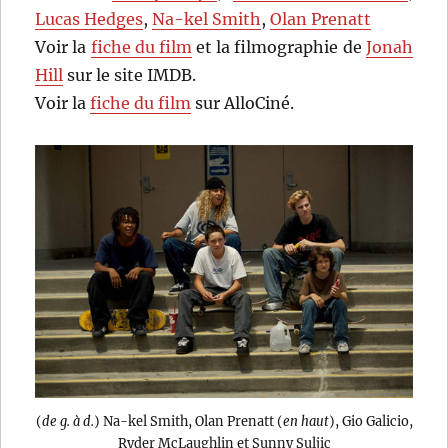
Lucas Hedges
,
Na-kel Smith
,
Olan Prenatt
Voir la
fiche du film
et la filmographie de
Jonah
Hill
sur le site IMDB.
Voir la
fiche du film
sur AlloCiné.
(
de g. à d.
) Na-kel Smith, Olan Prenatt (
en haut
), Gio Galicio,
Ryder McLaughlin et Sunny Suljic