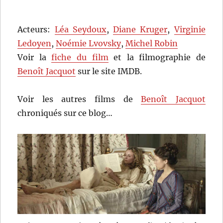
Acteurs:
Léa Seydoux
,
Diane Kruger
,
Virginie
Ledoyen
,
Noémie Lvovsky
,
Michel Robin
Voir la
fiche du film
et la filmographie de
Benoît Jacquot
sur le site IMDB.
Voir les autres films de
Benoît Jacquot
chroniqués sur ce blog…