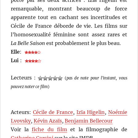
porté par ses deux actrices : Izïa Higelin est
remarquable, montrant beaucoup de force
apparente tout en cachant ses incertitudes et
Cécile de France déborde de vie. Les films sur
l’homosexualité féminine sont assez rares et
La Belle Saison
est probablement le plus beau.
Elle
:
Lui
:
Lecteurs :
(
pas de note pour l'instant, vous
pouvez noter ce film
)
Acteurs:
Cécile de France
,
Izïa Higelin
,
Noémie
Lvovsky
,
Kévin Azaïs
,
Benjamin Bellecour
Voir la
fiche du film
et la filmographie de