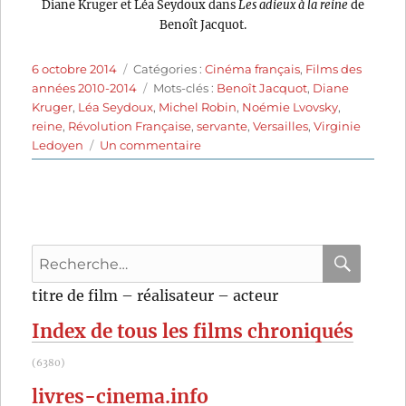
Diane Kruger et Léa Seydoux dans
Les adieux à la reine
de
Benoît Jacquot.
Publié
Catégories
6 octobre 2014
Catégories :
Cinéma français
,
Films des
le
Étiquettes
années 2010-2014
Mots-clés :
Benoît Jacquot
,
Diane
Kruger
,
Léa Seydoux
,
Michel Robin
,
Noémie Lvovsky
,
reine
,
Révolution Française
,
servante
,
Versailles
,
Virginie
sur
Ledoyen
Un commentaire
Les
adieux
à
la
reine
Recherche
(2012)
de
pour
RECHER
OK
titre de film – réalisateur – acteur
Benoît
:
Jacquot
Index de tous les films chroniqués
(6380)
livres-cinema.info