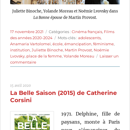
Juliette Binoche, Yolande Moreau et Noémie Lvovsky dans
La Bonne épouse
de Martin Provost.
Publié
Catégories
17 novembre 2021
Catégories :
Cinéma français
,
Films
le
Étiquettes
des années 2020-2024
Mots-clés :
adolescents
,
Anamaria Vartolomei
,
école
,
émancipation
,
féminisme
,
institution
,
Juliette Binoche
,
Martin Provost
,
Noémie
Lvovsky
,
place de la femme
,
Yolande Moreau
Laisser un
sur
commentaire
La
Bonne
Épouse
15 avril 2020
(2020)
La Belle Saison (2015) de Catherine
de
Martin
Corsini
Provost
1971. Delphine, fille de
paysans, monte à Paris