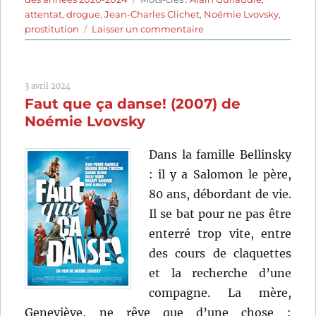
attentat
,
drogue
,
Jean-Charles Clichet
,
Noémie Lvovsky
,
sur
prostitution
Laisser un commentaire
Viens
je
t’emmène
3 avril 2024
(2022)
Faut que ça danse! (2007) de
de
Alain
Noémie Lvovsky
Guiraudie
Dans la famille Bellinsky
: il y a Salomon le père,
80 ans, débordant de vie.
Il se bat pour ne pas être
enterré trop vite, entre
des cours de claquettes
et la recherche d’une
compagne. La mère,
Geneviève, ne rêve que d’une chose :