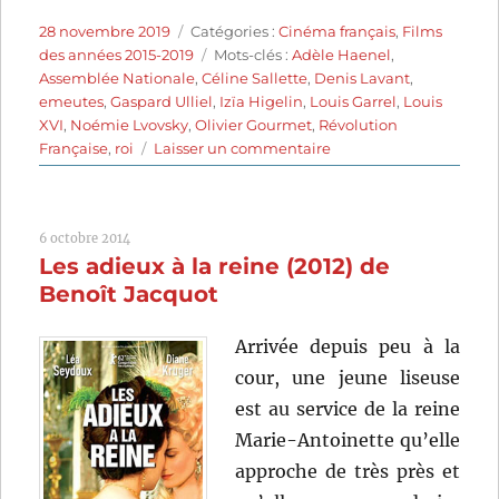
Publié
Catégories
28 novembre 2019
Catégories :
Cinéma français
,
Films
le
Étiquettes
des années 2015-2019
Mots-clés :
Adèle Haenel
,
Assemblée Nationale
,
Céline Sallette
,
Denis Lavant
,
emeutes
,
Gaspard Ulliel
,
Izïa Higelin
,
Louis Garrel
,
Louis
XVI
,
Noémie Lvovsky
,
Olivier Gourmet
,
Révolution
sur
Française
,
roi
Laisser un commentaire
Un
peuple
et
6 octobre 2014
son
Les adieux à la reine (2012) de
roi
(2018)
Benoît Jacquot
de
Pierre
Arrivée depuis peu à la
Schoeller
cour, une jeune liseuse
est au service de la reine
Marie-Antoinette qu’elle
approche de très près et