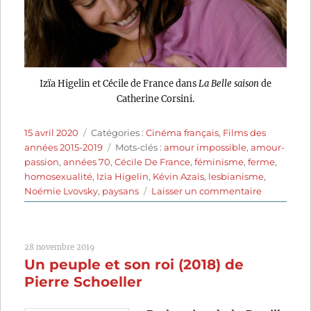
Izïa Higelin et Cécile de France dans
La Belle saison
de
Catherine Corsini.
Publié
Catégories
15 avril 2020
Catégories :
Cinéma français
,
Films des
le
Étiquettes
années 2015-2019
Mots-clés :
amour impossible
,
amour-
passion
,
années 70
,
Cécile De France
,
féminisme
,
ferme
,
homosexualité
,
Izïa Higelin
,
Kévin Azaïs
,
lesbianisme
,
sur
Noémie Lvovsky
,
paysans
Laisser un commentaire
La
Belle
Saison
28 novembre 2019
(2015)
Un peuple et son roi (2018) de
de
Catherine
Pierre Schoeller
Corsini