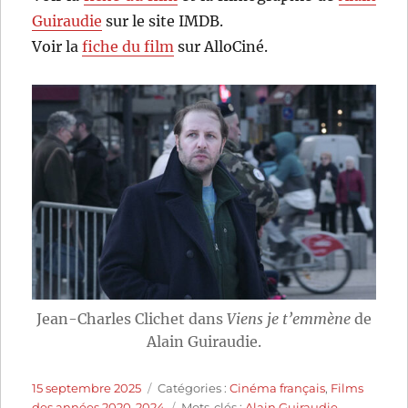
Guiraudie
sur le site IMDB.
Voir la
fiche du film
sur AlloCiné.
Jean-Charles Clichet dans
Viens je t’emmène
de
Alain Guiraudie.
Publié
Catégories
15 septembre 2025
Catégories :
Cinéma français
,
Films
le
Étiquettes
des années 2020-2024
Mots-clés :
Alain Guiraudie
,