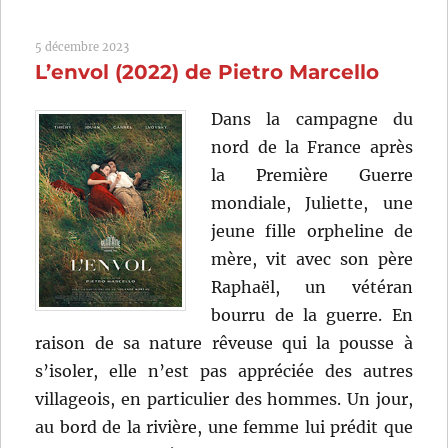
que
ça
5 décembre 2023
danse!
L’envol (2022) de Pietro Marcello
(2007)
de
Noémie
Dans la campagne du
Lvovsky
nord de la France après
la Première Guerre
mondiale, Juliette, une
jeune fille orpheline de
mère, vit avec son père
Raphaël, un vétéran
bourru de la guerre. En
raison de sa nature rêveuse qui la pousse à
s’isoler, elle n’est pas appréciée des autres
villageois, en particulier des hommes. Un jour,
au bord de la rivière, une femme lui prédit que