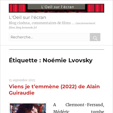
L'Oeil sur l'écran
Blog cinéma, commentaires de films ...
(anciennement
films.blog.lemonde.fr)
Recherche
pour
RECHER
OK
:
Étiquette :
Noémie Lvovsky
15 septembre 2025
Viens je t’emmène (2022) de Alain
Guiraudie
A Clermont-Ferrand,
Médéric tombe