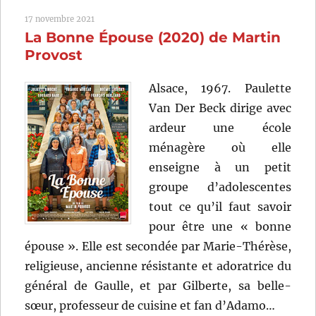
de
17 novembre 2021
Pietro
La Bonne Épouse (2020) de Martin
Marcello
Provost
Alsace, 1967. Paulette
Van Der Beck dirige avec
ardeur une école
ménagère où elle
enseigne à un petit
groupe d’adolescentes
tout ce qu’il faut savoir
pour être une « bonne
épouse ». Elle est secondée par Marie-Thérèse,
religieuse, ancienne résistante et adoratrice du
général de Gaulle, et par Gilberte, sa belle-
sœur, professeur de cuisine et fan d’Adamo…