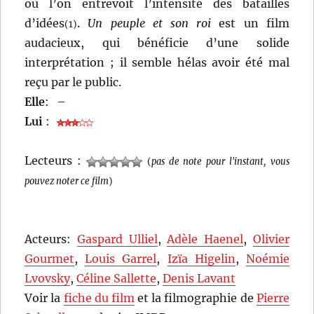
où l’on entrevoit l’intensité des batailles
d’idées
.
Un peuple et son roi
est un film
(1)
audacieux, qui bénéficie d’une solide
interprétation ; il semble hélas avoir été mal
reçu par le public.
Elle
:
–
Lui
:
Lecteurs :
(
pas de note pour l'instant, vous
pouvez noter ce film
)
Acteurs:
Gaspard Ulliel
,
Adèle Haenel
,
Olivier
Gourmet
,
Louis Garrel
,
Izïa Higelin
,
Noémie
Lvovsky
,
Céline Sallette
,
Denis Lavant
Voir la
fiche du film
et la filmographie de
Pierre