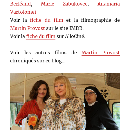
Berléand
,
Marie Zabukovec
,
Anamaria
Vartolomei
Voir la
fiche du film
et la filmographie de
Martin Provost
sur le site IMDB.
Voir la
fiche du film
sur AlloCiné.
Voir les autres films de
Martin Provost
chroniqués sur ce blog…