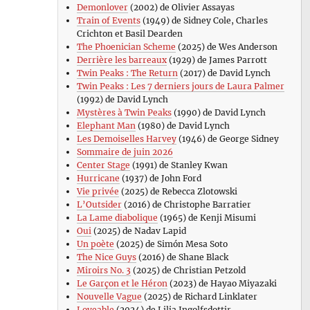
Demonlover
(2002) de Olivier Assayas
Train of Events
(1949) de Sidney Cole, Charles
Crichton et Basil Dearden
The Phoenician Scheme
(2025) de Wes Anderson
Derrière les barreaux
(1929) de James Parrott
Twin Peaks : The Return
(2017) de David Lynch
Twin Peaks : Les 7 derniers jours de Laura Palmer
(1992) de David Lynch
Mystères à Twin Peaks
(1990) de David Lynch
Elephant Man
(1980) de David Lynch
Les Demoiselles Harvey
(1946) de George Sidney
Sommaire de juin 2026
Center Stage
(1991) de Stanley Kwan
Hurricane
(1937) de John Ford
Vie privée
(2025) de Rebecca Zlotowski
L’Outsider
(2016) de Christophe Barratier
La Lame diabolique
(1965) de Kenji Misumi
Oui
(2025) de Nadav Lapid
Un poète
(2025) de Simón Mesa Soto
The Nice Guys
(2016) de Shane Black
Miroirs No. 3
(2025) de Christian Petzold
Le Garçon et le Héron
(2023) de Hayao Miyazaki
Nouvelle Vague
(2025) de Richard Linklater
Loveable
(2024) de Lilja Ingolfsdottir