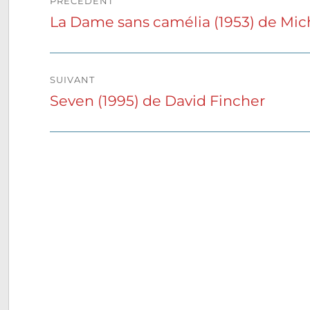
PRÉCÉDENT
de
La Dame sans camélia (1953) de Mic
Publication
précédente :
l’article
SUIVANT
Seven (1995) de David Fincher
Publication
suivante :