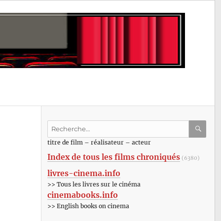
Recherche
pour
RECHE
OK
titre de film – réalisateur – acteur
:
Index de tous les films chroniqués
(6380)
livres-cinema.info
>> Tous les livres sur le cinéma
cinemabooks.info
>> English books on cinema