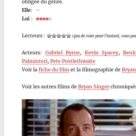
obligée du genre.
Elle
:
–
Lui
:
Lecteurs :
(
pas de note pour l'instant, vous po
Acteurs:
Gabriel Byrne
,
Kevin Spacey
,
Beni
Palminteri
,
Pete Postlethwaite
Voir la
fiche du film
et la filmographie de
Bryan
Voir les autres films de
Bryan Singer
chroniqués