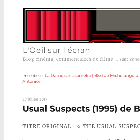
L'Oeil sur l'écran
Blog cinéma, commentaires de films ...
(ancienne
Publication
Navigation
précédente :
La Dame sans camélia (1953) de Michelangelo
Précédent
de
Antonioni
l’article
27 juillet 2015
Usual Suspects (1995) de 
TITRE ORIGINAL : « THE USUAL SUSPE