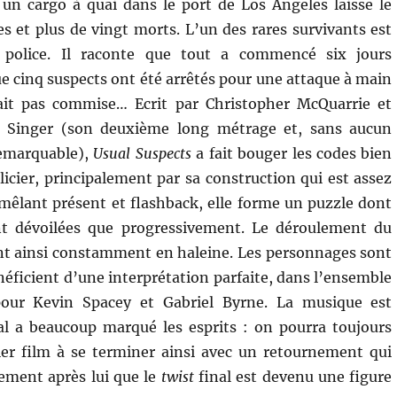
 un cargo à quai dans le port de Los Angeles laisse le
 et plus de vingt morts. L’un des rares survivants est
a police. Il raconte que tout a commencé six jours
e cinq suspects ont été arrêtés pour une attaque à main
ait pas commise… Ecrit par Christopher McQuarrie et
n Singer (son deuxième long métrage et, sans aucun
remarquable),
Usual Suspects
a fait bouger les codes bien
licier, principalement par sa construction qui est assez
mêlant présent et flashback, elle forme un puzzle dont
nt dévoilées que progressivement. Le déroulement du
nt ainsi constamment en haleine. Les personnages sont
néficient d’une interprétation parfaite, dans l’ensemble
pour Kevin Spacey et Gabriel Byrne. La musique est
l a beaucoup marqué les esprits : on pourra toujours
er film à se terminer ainsi avec un retournement qui
lement après lui que le
twist
final est devenu une figure