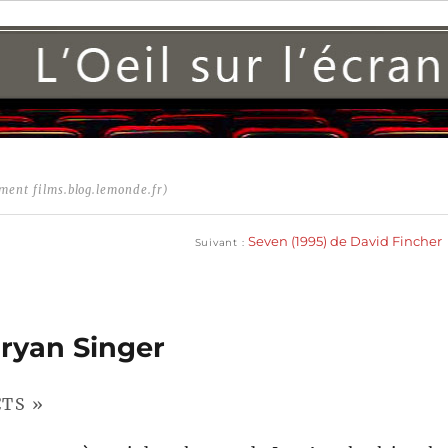
ment films.blog.lemonde.fr)
Publication
suivante :
Seven (1995) de David Fincher
Suivant
Bryan Singer
CTS »