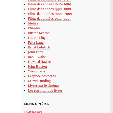
Films des années 1980-1989
Films des années 1990-1999
Films des années 2000-2009
Films des années 2010-2019
Méliès
Chaplin
Buster Keaton
Harold Lloyd
Fritz Lang
Ernst Lubitsch
John Ford
Raoul Walsh
Howard Hawks
John Huston
Yasujirô Ozu
Légende des notes
Crowd Funding
Livres sur le cinéma
Les parutions de livres
LIENS CINÉMA
DvdClassiks