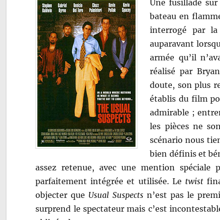
Une fusillade sur
bateau en flammes
interrogé par l
auparavant lorsqu
armée qu’il n’av
réalisé par Brya
doute, son plus 
établis du film po
admirable ; entre
les pièces ne so
scénario nous tie
bien définis et bé
assez retenue, avec une mention spéciale 
parfaitement intégrée et utilisée. Le
twist
fina
objecter que
Usual Suspects
n’est pas le premi
surprend le spectateur mais c’est incontestab