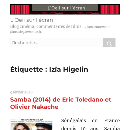
L'Oeil sur l'écran
Blog cinéma, commentaires de films ...
(anciennement
films.blog.lemonde.fr)
Recherche
pour
RECHER
OK
:
Étiquette :
Izïa Higelin
9 février 2026
Samba (2014) de Eric Toledano et
Olivier Nakache
Sénégalais en France
depuis 10 ans, Samba