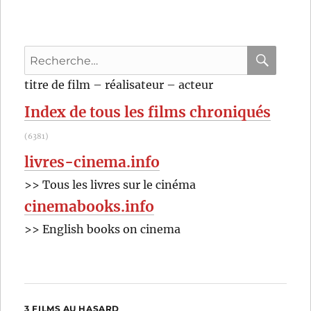
de
Jacques
Doillon
Recherche
pour
RECHER
OK
titre de film – réalisateur – acteur
:
Index de tous les films chroniqués
(6381)
livres-cinema.info
>> Tous les livres sur le cinéma
cinemabooks.info
>> English books on cinema
3 FILMS AU HASARD