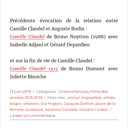
Précédente évocation de la relation entre
Camille Claudel et Auguste Rodin :
Camille Claudel
de Bruno Nuytten (1988) avec
Isabelle Adjani et Gérard Depardieu
et sur la fin de vie de Camille Claudel :
Camille Claudel 1915
de Bruno Dumont avec
Juliette Binoche
Publié
Catégories
13 juin 2019
Catégories :
Cinéma français
,
Films des
le
Étiquettes
années 2015-2019
Mots-clés :
amour impossible
,
artiste
,
biopic
,
création
,
Izïa Higelin
,
Jacques Doillon
,
place de la
femme
,
sculpture
,
Séverine Caneele
,
Vincent Lindon
sur
Laisser un commentaire
Rodin
(2017)