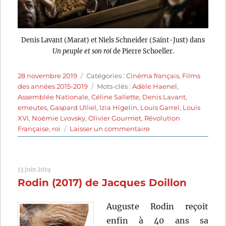
Denis Lavant (Marat) et Niels Schneider (Saint-Just) dans
Un peuple et son roi
de Pierre Schoeller.
Publié
Catégories
28 novembre 2019
Catégories :
Cinéma français
,
Films
le
Étiquettes
des années 2015-2019
Mots-clés :
Adèle Haenel
,
Assemblée Nationale
,
Céline Sallette
,
Denis Lavant
,
emeutes
,
Gaspard Ulliel
,
Izïa Higelin
,
Louis Garrel
,
Louis
XVI
,
Noémie Lvovsky
,
Olivier Gourmet
,
Révolution
sur
Française
,
roi
Laisser un commentaire
Un
peuple
et
13 juin 2019
son
Rodin (2017) de Jacques Doillon
roi
(2018)
de
Auguste Rodin reçoit
Pierre
enfin à 40 ans sa
Schoeller