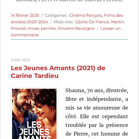
Publié
Catégories
14 février 2025
Catégories :
Cinéma français
,
Films des
le
Étiquettes
années 2020-2024
Mots-clés :
Cécile De France
,
Martin
Provost
,
muse
,
peintre
,
Vincent Macaigne
Laisser un
sur
commentaire
Bonnard,
Pierre
et
9 mai 2023
Marthe
Les Jeunes Amants (2021) de
(2023)
de
Carine Tardieu
Martin
Provost
Shauna, 70 ans, divorcée,
libre et indépendante, a
mis sa vie amoureuse de
côté. Elle est cependant
troublée par la présence
de Pierre, cet homme de