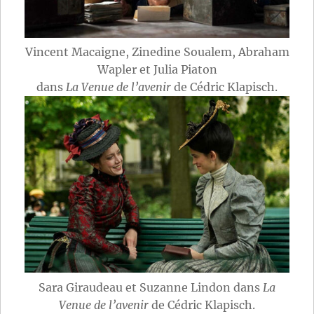
Vincent Macaigne, Zinedine Soualem, Abraham
Wapler et Julia Piaton
dans
La Venue de l’avenir
de Cédric Klapisch.
Sara Giraudeau et Suzanne Lindon dans
La
Venue de l’avenir
de Cédric Klapisch.