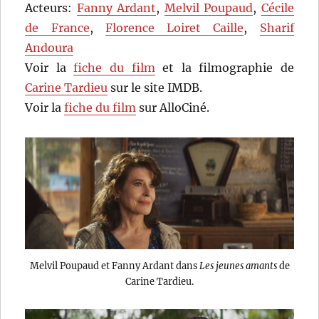
Acteurs:
Fanny Ardant
,
Melvil Poupaud
,
Cécile
de France
,
Florence Loiret Caille
,
Sharif
Andoura
Voir la
fiche du film
et la filmographie de
Carine Tardieu
sur le site IMDB.
Voir la
fiche du film
sur AlloCiné.
Melvil Poupaud et Fanny Ardant dans
Les jeunes amants
de
Carine Tardieu.