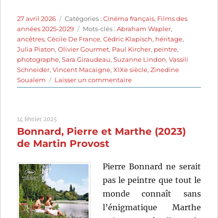
Publié
Catégories
27 avril 2026
Catégories :
Cinéma français
,
Films des
le
Étiquettes
années 2025-2029
Mots-clés :
Abraham Wapler
,
ancêtres
,
Cécile De France
,
Cédric Klapisch
,
héritage
,
Julia Piaton
,
Olivier Gourmet
,
Paul Kircher
,
peintre
,
photographe
,
Sara Giraudeau
,
Suzanne Lindon
,
Vassili
Schneider
,
Vincent Macaigne
,
XIXe siècle
,
Zinedine
sur
Soualem
Laisser un commentaire
La
Venue
de
14 février 2025
l’avenir
Bonnard, Pierre et Marthe (2023)
(2025)
de
de Martin Provost
Cédric
Klapisch
Pierre Bonnard ne serait
pas le peintre que tout le
monde connaît sans
l’énigmatique Marthe