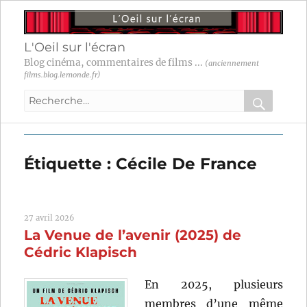
L'Oeil sur l'écran
Blog cinéma, commentaires de films ...
(anciennement
films.blog.lemonde.fr)
Recherche
pour
RECHER
OK
:
Étiquette :
Cécile De France
27 avril 2026
La Venue de l’avenir (2025) de
Cédric Klapisch
En 2025, plusieurs
membres d’une même