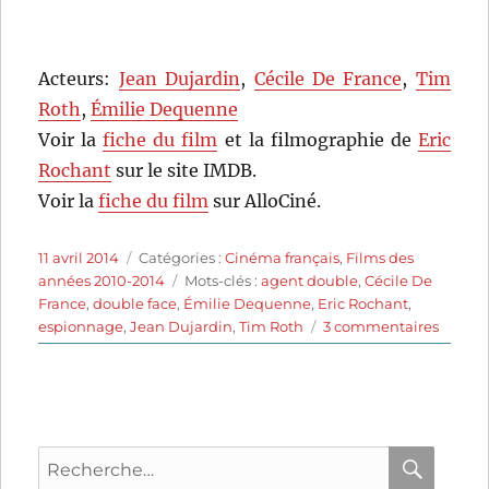
Acteurs:
Jean Dujardin
,
Cécile De France
,
Tim
Roth
,
Émilie Dequenne
Voir la
fiche du film
et la filmographie de
Eric
Rochant
sur le site IMDB.
Voir la
fiche du film
sur AlloCiné.
Publié
Catégories
11 avril 2014
Catégories :
Cinéma français
,
Films des
le
Étiquettes
années 2010-2014
Mots-clés :
agent double
,
Cécile De
France
,
double face
,
Émilie Dequenne
,
Eric Rochant
,
sur
espionnage
,
Jean Dujardin
,
Tim Roth
3 commentaires
Möbiu
(2013)
de
Eric
Rocha
Recherche