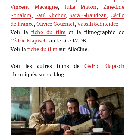
Vincent Macaigne
,
Julia Piaton
,
Zinedine
Soualem
,
Paul Kircher
,
Sara Giraudeau
,
Cécile
de France
,
Olivier Gourmet
,
Vassili Schneider
Voir la
fiche du film
et la filmographie de
Cédric Klapisch
sur le site IMDB.
Voir la
fiche du film
sur AlloCiné.
Voir les autres films de
Cédric Klapisch
chroniqués sur ce blog…