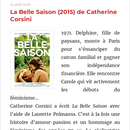
15 avril 2020
de
La Belle Saison (2015) de Catherine
Xavier
Giannoli
Corsini
1971. Delphine, fille de
paysans, monte à Paris
pour s’émanciper du
carcan familial et gagner
son indépendance
financière. Elle rencontre
Carole qui vit activement
les débuts du
féminisme…
Catherine Corsini a écrit
La Belle Saison
avec
l’aide de Laurette Polmanss. C’est à la fois une
histoire d’amour-passion et un hommage au