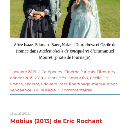
Alice Isaaz, Edouard Baer, Natalia Dontcheva et Cécile de
France dans
Mademoiselle de Joncquières
d’Emmanuel
Mouret (photo de tournage).
Publié
Catégories
1 octobre 2019
Catégories :
Cinéma français
,
Films des
le
Étiquettes
années 2015-2019
Mots-clés :
amour fou
,
Cécile De
France
,
Diderot
,
Edouard Baer
,
libertinage
,
marivaudage
,
sur
vengeance
,
XVIIIe siècle
2 commentaires
Mademoiselle
de
Joncquières
11 avril 2014
(2018)
Möbius (2013) de Eric Rochant
de
Emmanuel