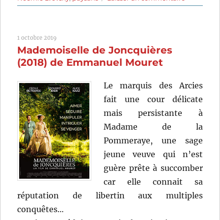
La
Belle
Saison
1 octobre 2019
(2015)
Mademoiselle de Joncquières
de
Catherine
(2018) de Emmanuel Mouret
Corsini
Le marquis des Arcies
fait une cour délicate
mais persistante à
Madame de la
Pommeraye, une sage
jeune veuve qui n’est
guère prête à succomber
car elle connait sa
réputation de libertin aux multiples
conquêtes…