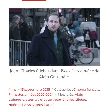
Jean-Charles Clichet dans
Viens je t’emmène
de
Alain Guiraudie.
Auteur
Publié
Catégories
films
15 septembre 2025
Catégories :
Cinéma français
,
le
Étiquettes
Films des années 2020-2024
Mots-clés :
Alain
Guiraudie
,
attentat
,
drogue
,
Jean-Charles Clichet
,
Noémie Lvovsky
,
prostitution