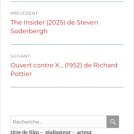
Navigation
PRÉCÉDENT
de
The Insider (2025) de Steven
Publication
Soderbergh
précédente :
l’article
SUIVANT
Ouvert contre X… (1952) de Richard
Publication
Pottier
suivante :
Recherche
pour
RECHER
OK
titre de film – réalisateur – acteur