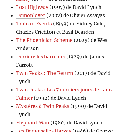
Lost Highway
(1997) de David Lynch
Demonlover
(2002) de Olivier Assayas
Train of Events
(1949) de Sidney Cole,
Charles Crichton et Basil Dearden
The Phoenician Scheme
(2025) de Wes
Anderson
Derrière les barreaux
(1929) de James
Parrott
Twin Peaks : The Return
(2017) de David
Lynch
Twin Peaks : Les 7 derniers jours de Laura
Palmer
(1992) de David Lynch
Mystères à Twin Peaks
(1990) de David
Lynch
Elephant Man
(1980) de David Lynch
Les Demoiselles Harvey
(1946) de George