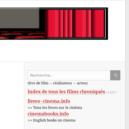
Recherche
pour
RECHE
OK
titre de film – réalisateur – acteur
:
Index de tous les films chroniqués
(6380)
livres-cinema.info
>> Tous les livres sur le cinéma
cinemabooks.info
>> English books on cinema