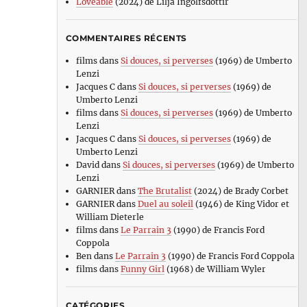
Loveable
(2024) de Lilja Ingolfsdottir
COMMENTAIRES RÉCENTS
films
dans
Si douces, si perverses
(1969) de Umberto
Lenzi
Jacques C
dans
Si douces, si perverses
(1969) de
Umberto Lenzi
films
dans
Si douces, si perverses
(1969) de Umberto
Lenzi
Jacques C
dans
Si douces, si perverses
(1969) de
Umberto Lenzi
David
dans
Si douces, si perverses
(1969) de Umberto
Lenzi
GARNIER
dans
The Brutalist
(2024) de Brady Corbet
GARNIER
dans
Duel au soleil
(1946) de King Vidor et
William Dieterle
films
dans
Le Parrain 3
(1990) de Francis Ford
Coppola
Ben
dans
Le Parrain 3
(1990) de Francis Ford Coppola
films
dans
Funny Girl
(1968) de William Wyler
CATÉGORIES