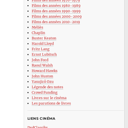
Films des années 1970-1979
Films des années 1980-1989
Films des années 1990-1999
Films des années 2000-2009
Films des années 2010-2019
Méliès
Chaplin
Buster Keaton
Harold Lloyd
Fritz Lang
Ernst Lubitsch
John Ford
Raoul Walsh
Howard Hawks
John Huston
Yasujirô Ozu
Légende des notes
Crowd Funding
Livres sur le cinéma
Les parutions de livres
LIENS CINÉMA
DvdClassiks