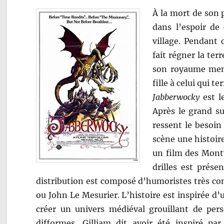
À la mort de son p
dans l’espoir de 
village. Pendan
fait régner la ter
son royaume mena
fille à celui qui t
Jabberwocky
est l
Après le grand s
ressent le besoin
scène une histoire
un film des Mont
drilles est prése
distribution est composé d’humoristes très co
ou John Le Mesurier. L’histoire est inspirée d
créer un univers médiéval grouillant de per
difformes. Gilliam dit avoir été inspiré pa