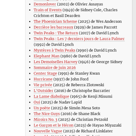
Demonlover
(2002) de Olivier Assayas
Train of Events
(1949) de Sidney Cole, Charles
Crichton et Basil Dearden
The Phoenician Scheme
(2025) de Wes Anderson
Derrière les barreaux
(1929) de James Parrott
Twin Peaks : The Return
(2017) de David Lynch
Twin Peaks : Les 7 derniers jours de Laura Palmer
(1992) de David Lynch
Mystères à Twin Peaks
(1990) de David Lynch
Elephant Man
(1980) de David Lynch
Les Demoiselles Harvey
(1946) de George Sidney
Sommaire de juin 2026
Center Stage
(1991) de Stanley Kwan
Hurricane
(1937) de John Ford
Vie privée
(2025) de Rebecca Zlotowski
L’Outsider
(2016) de Christophe Barratier
La Lame diabolique
(1965) de Kenji Misumi
Oui
(2025) de Nadav Lapid
Un poète
(2025) de Simón Mesa Soto
The Nice Guys
(2016) de Shane Black
Miroirs No. 3
(2025) de Christian Petzold
Le Garçon et le Héron
(2023) de Hayao Miyazaki
Nouvelle Vague
(2025) de Richard Linklater