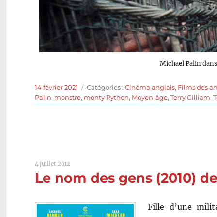
Michael Palin dan
Publié
Catégories
14 février 2021
Catégories :
Cinéma anglais
,
Films des a
le
Palin
,
monstre
,
monty Python
,
Moyen-âge
,
Terry Gilliam
,
T
4 juillet 2012
Le nom des gens (2010) de
Fille d’une mili