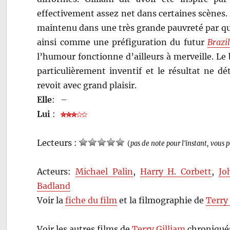
effectivement assez net dans certaines scènes. 
maintenu dans une très grande pauvreté par qu
ainsi comme une préfiguration du futur
Brazil
l’humour fonctionne d’ailleurs à merveille. Le
particulièrement inventif et le résultat ne d
revoit avec grand plaisir.
Elle
:
–
Lui
:
Lecteurs :
(
pas de note pour l'instant, vous 
Acteurs:
Michael Palin
,
Harry H. Corbett
,
Jo
Badland
Voir la
fiche du film
et la filmographie de
Terry
Voir les autres films de
Terry Gilliam
chroniqués