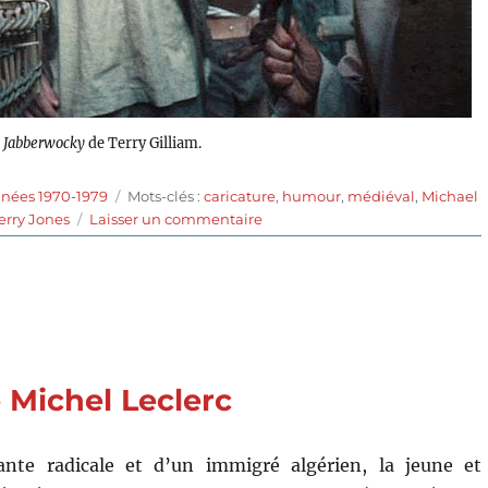
s
Jabberwocky
de Terry Gilliam.
Étiquettes
nnées 1970-1979
Mots-clés :
caricature
,
humour
,
médiéval
,
Michael
sur
erry Jones
Laisser un commentaire
Jabberwocky
(1977)
de
Terry
Gilliam
 Michel Leclerc
tante radicale et d’un immigré algérien, la jeune et