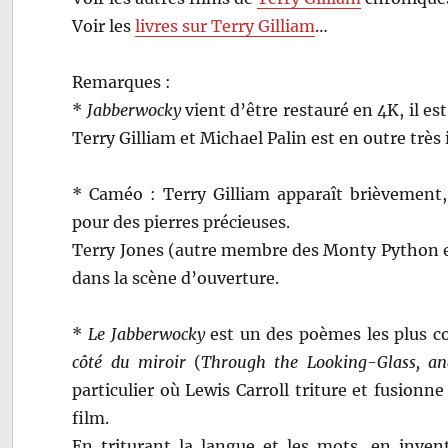
Voir les
livres sur Terry Gilliam
…
Remarques :
*
Jabberwocky
vient d’être restauré en 4K, il e
Terry Gilliam et Michael Palin est en outre très
* Caméo : Terry Gilliam apparaît brièvement, 
pour des pierres précieuses.
Terry Jones (autre membre des Monty Python e
dans la scène d’ouverture.
*
Le Jabberwocky
est un des poèmes les plus c
côté du miroir
(
Through the Looking-Glass, a
particulier où Lewis Carroll triture et fusion
film.
En triturant la langue et les mots, en inven