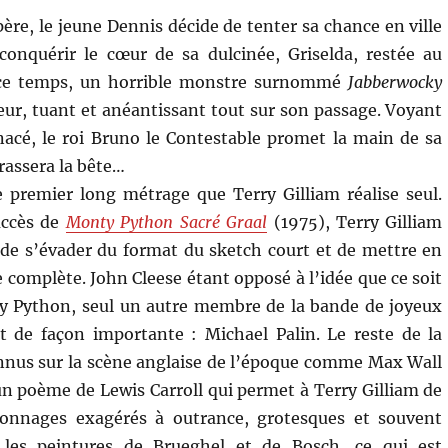
ère, le jeune Dennis décide de tenter sa chance en ville
conquérir le cœur de sa dulcinée, Griselda, restée au
t ce temps, un horrible monstre surnommé
Jabberwocky
reur, tuant et anéantissant tout sur son passage. Voyant
cé, le roi Bruno le Contestable promet la main de sa
errassera la bête…
e premier long métrage que Terry Gilliam réalise seul.
uccès de
Monty Python Sacré Graal
(1975), Terry Gilliam
 de s’évader du format du sketch court et de mettre en
 complète. John Cleese étant opposé à l’idée que ce soit
y Python, seul un autre membre de la bande de joyeux
nt de façon importante : Michael Palin. Le reste de la
nnus sur la scène anglaise de l’époque comme Max Wall
’un poème de Lewis Carroll qui permet à Terry Gilliam de
sonnages exagérés à outrance, grotesques et souvent
r les peintures de Brueghel et de Bosch, ce qui est