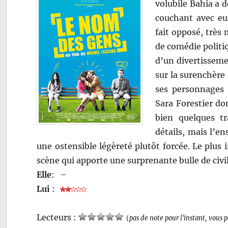
volubile Bahia a d
couchant avec eu
fait opposé, très 
de comédie politiq
d’un divertisseme
sur la surenchère 
ses personnages 
Sara Forestier don
bien quelques tr
détails, mais l’e
une ostensible légèreté plutôt forcée. Le plus 
scène qui apporte une surprenante bulle de civil
Elle
:
–
Lui
:
Lecteurs :
(
pas de note pour l'instant, vous 