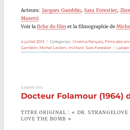
Acteurs:
Jacques Gamblin
,
Sara Forestier
,
Zin
Moretti
Voir la
fiche du film
et la filmographie de
Miche
Publié
Catégories
4 juillet 2012
Catégories :
Cinéma français
,
Films des an
le
Gamblin
,
Michel Leclerc
,
militant
,
Sara Forestier
Laisse
9 janvier 2012
Docteur Folamour (1964) 
TITRE ORIGINAL : « DR. STRANGELOV
LOVE THE BOMB »