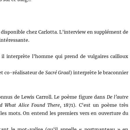
st disponible chez Carlotta. L’interview en supplément de
 intéressante.
il interprète l’homme qui prend de vulgaires cailloux
t co-réalisateur de
Sacré Graal
) interprète le braconnier
onnus de Lewis Carroll. Le poème figure dans
De l’autre
nd What Alice Found There
, 1871). C’est un poème très
ne les mots. On entend les premiers vers en ouverture du
tant le mot-valise (qu’il appelle « portmanteau » en