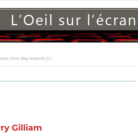
ment films.blog.lemonde.fr)
ry Gilliam