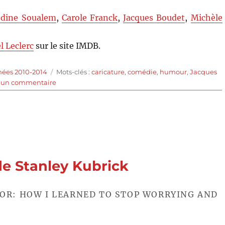
edine Soualem
,
Carole Franck
,
Jacques Boudet
,
Michèle
l Leclerc
sur le site IMDB.
Étiquettes
nées 2010-2014
Mots-clés :
caricature
,
comédie
,
humour
,
Jacques
sur
r un commentaire
Le
nom
des
gens
(2010)
de
Michel
de Stanley Kubrick
Leclerc
E OR: HOW I LEARNED TO STOP WORRYING AND