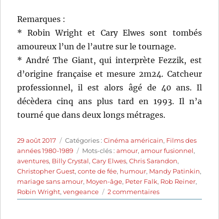
Remarques :
* Robin Wright et Cary Elwes sont tombés
amoureux l’un de l’autre sur le tournage.
* André The Giant, qui interprète Fezzik, est
d’origine française et mesure 2m24. Catcheur
professionnel, il est alors âgé de 40 ans. Il
décèdera cinq ans plus tard en 1993. Il n’a
tourné que dans deux longs métrages.
Publié
Catégories
29 août 2017
Catégories :
Cinéma américain
,
Films des
le
Étiquettes
années 1980-1989
Mots-clés :
amour
,
amour fusionnel
,
aventures
,
Billy Crystal
,
Cary Elwes
,
Chris Sarandon
,
Christopher Guest
,
conte de fée
,
humour
,
Mandy Patinkin
,
mariage sans amour
,
Moyen-âge
,
Peter Falk
,
Rob Reiner
,
sur
Robin Wright
,
vengeance
2 commentaires
Princess
Bride