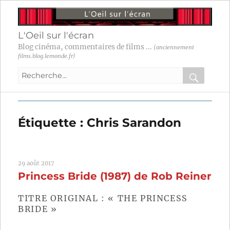
L'Oeil sur l'écran
Blog cinéma, commentaires de films ...
(anciennement
films.blog.lemonde.fr)
Recherche
pour
RECHER
OK
:
Étiquette :
Chris Sarandon
29 août 2017
Princess Bride (1987) de Rob Reiner
TITRE ORIGINAL : « THE PRINCESS
BRIDE »