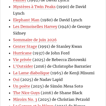
Mystères à Twin Peaks
(1990) de David
Lynch
Elephant Man
(1980) de David Lynch
Les Demoiselles Harvey
(1946) de George
Sidney
Sommaire de juin 2026
Center Stage
(1991) de Stanley Kwan
Hurricane
(1937) de John Ford
Vie privée
(2025) de Rebecca Zlotowski
L’Outsider
(2016) de Christophe Barratier
La Lame diabolique
(1965) de Kenji Misumi
Oui
(2025) de Nadav Lapid
Un poète
(2025) de Simón Mesa Soto
The Nice Guys
(2016) de Shane Black
Miroirs No. 3
(2025) de Christian Petzold
Le Garçon et le Héron
(2023) de Hayao