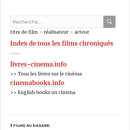
(1987)
de
Rob
Recherche
Reiner
pour
RECHER
OK
titre de film – réalisateur – acteur
:
Index de tous les films chroniqués
(6381)
livres-cinema.info
>> Tous les livres sur le cinéma
cinemabooks.info
>> English books on cinema
3 FILMS AU HASARD