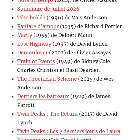
Sommaire de juillet 2026
Tête brûlée
(1996) de Wes Anderson
Fanfare d’amour
(1935) de Richard Pottier
Marty
(1955) de Delbert Mann
Lost Highway
(1997) de David Lynch
Demonlover
(2002) de Olivier Assayas
Train of Events
(1949) de Sidney Cole,
Charles Crichton et Basil Dearden
The Phoenician Scheme
(2025) de Wes
Anderson
Derrière les barreaux
(1929) de James
Parrott
Twin Peaks : The Return
(2017) de David
Lynch
Twin Peaks : Les 7 derniers jours de Laura
Palmer
(1992) de David Lynch