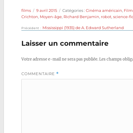
Auteur
Publié
Catégories
films
9 avril 2015
Catégories :
Cinéma américain
,
Film
le
Crichton
,
Moyen-âge
,
Richard Benjamin
,
robot
,
science-fi
Publication
Mississippi (1935) de A. Edward Sutherland
Navigation
Précédent
précédente :
de
Laisser un commentaire
l’article
Votre adresse e-mail ne sera pas publiée.
Les champs obliga
COMMENTAIRE
*