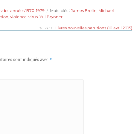
Étiquettes
s des années 1970-1979
Mots-clés :
James Brolin
,
Michael
ction
,
violence
,
virus
,
Yul Brynner
Publication
Livres nouvelles parutions (10 avril 2015)
Suivant
suivante :
toires sont indiqués avec
*