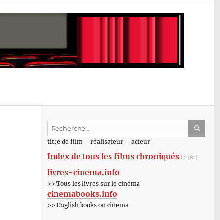
Recherche
pour
RECHE
OK
titre de film – réalisateur – acteur
:
Index de tous les films chroniqués
(6381)
livres-cinema.info
>> Tous les livres sur le cinéma
cinemabooks.info
>> English books on cinema