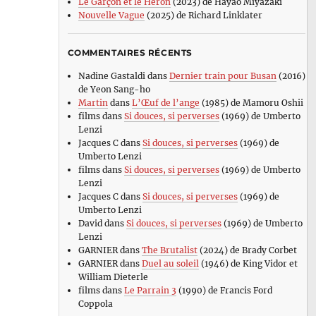
Le Garçon et le Héron
(2023) de Hayao Miyazaki
Nouvelle Vague
(2025) de Richard Linklater
COMMENTAIRES RÉCENTS
Nadine Gastaldi
dans
Dernier train pour Busan
(2016)
de Yeon Sang-ho
Martin
dans
L’Œuf de l’ange
(1985) de Mamoru Oshii
films
dans
Si douces, si perverses
(1969) de Umberto
Lenzi
Jacques C
dans
Si douces, si perverses
(1969) de
Umberto Lenzi
films
dans
Si douces, si perverses
(1969) de Umberto
Lenzi
Jacques C
dans
Si douces, si perverses
(1969) de
Umberto Lenzi
David
dans
Si douces, si perverses
(1969) de Umberto
Lenzi
GARNIER
dans
The Brutalist
(2024) de Brady Corbet
GARNIER
dans
Duel au soleil
(1946) de King Vidor et
William Dieterle
films
dans
Le Parrain 3
(1990) de Francis Ford
Coppola