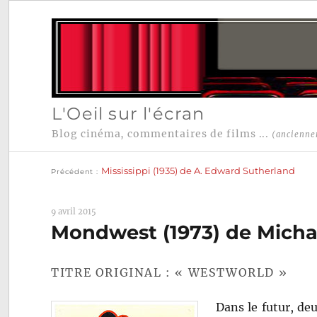
L'Oeil sur l'écran
Blog cinéma, commentaires de films ...
(ancienne
Publication
Navigation
précédente :
Mississippi (1935) de A. Edward Sutherland
Précédent
de
l’article
9 avril 2015
Mondwest (1973) de Micha
TITRE ORIGINAL : « WESTWORLD »
Dans le futur, de