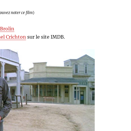
pouvez noter ce film
)
Brolin
el Crichton
sur le site IMDB.