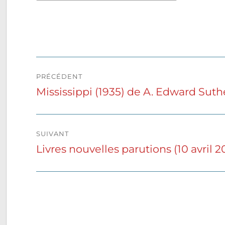
Navigation
PRÉCÉDENT
de
Mississippi (1935) de A. Edward Sut
Publication
précédente :
l’article
SUIVANT
Livres nouvelles parutions (10 avril 2
Publication
suivante :