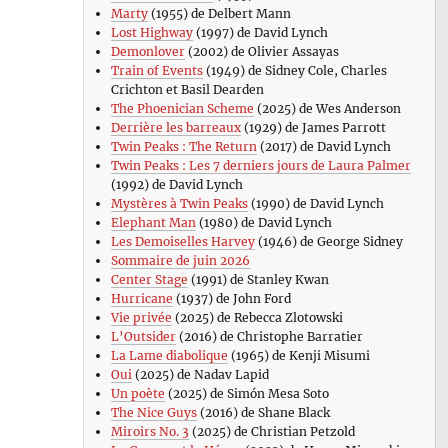
Marty
(1955) de Delbert Mann
Lost Highway
(1997) de David Lynch
Demonlover
(2002) de Olivier Assayas
Train of Events
(1949) de Sidney Cole, Charles
Crichton et Basil Dearden
The Phoenician Scheme
(2025) de Wes Anderson
Derrière les barreaux
(1929) de James Parrott
Twin Peaks : The Return
(2017) de David Lynch
Twin Peaks : Les 7 derniers jours de Laura Palmer
(1992) de David Lynch
Mystères à Twin Peaks
(1990) de David Lynch
Elephant Man
(1980) de David Lynch
Les Demoiselles Harvey
(1946) de George Sidney
Sommaire de juin 2026
Center Stage
(1991) de Stanley Kwan
Hurricane
(1937) de John Ford
Vie privée
(2025) de Rebecca Zlotowski
L’Outsider
(2016) de Christophe Barratier
La Lame diabolique
(1965) de Kenji Misumi
Oui
(2025) de Nadav Lapid
Un poète
(2025) de Simón Mesa Soto
The Nice Guys
(2016) de Shane Black
Miroirs No. 3
(2025) de Christian Petzold