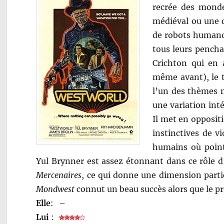
recrée des mond
médiéval ou une 
de robots humanoï
tous leurs pench
Crichton qui en 
même avant), le t
l’un des thèmes m
une variation inté
Il met en oppositi
instinctives de v
humains où point
Yul Brynner est assez étonnant dans ce rôle d’a
Mercenaires
, ce qui donne une dimension parti
Mondwest
connut un beau succès alors que le pro
Elle
:
–
Lui
: