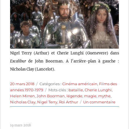
Nigel Terry (Arthur) et Cherie Lunghi (Guenevere) dans
Excalibur
de John Boorman. A l’arrière-plan à gauche :
Nicholas Clay (Lancelot).
Publié
Catégories
20 mars 2018
Catégories :
Cinéma américain
,
Films des
le
Étiquettes
années 1970-1979
Mots-clés :
bataille
,
Cherie Lunghi
,
Helen Mirren
,
John Boorman
,
légende
,
magie
,
mythe
,
sur
Nicholas Clay
,
Nigel Terry
,
Roi Arthur
Un commentaire
Excali
(1981)
de
19 mars 2018
John