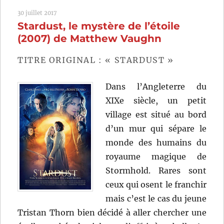
(1958)
30 juillet 2017
de
Stardust, le mystère de l’étoile
Richard
Quine
(2007) de Matthew Vaughn
TITRE ORIGINAL : « STARDUST »
Dans l’Angleterre du
XIXe siècle, un petit
village est situé au bord
d’un mur qui sépare le
monde des humains du
royaume magique de
Stormhold. Rares sont
ceux qui osent le franchir
mais c’est le cas du jeune
Tristan Thorn bien décidé à aller chercher une