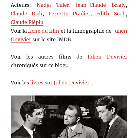
Acteurs:
Nadja Tiller
,
Jean-Claude Brialy
,
Claude Rich
,
Perrette Pradier
,
Edith Scob
,
Claude Piéplu
Voir la
fiche du film
et la filmographie de
Julien
Duvivier
sur le site IMDB.
Voir les autres films de
Julien Duvivier
chroniqués sur ce blog…
Voir les
livres sur Julien Duvivier
…