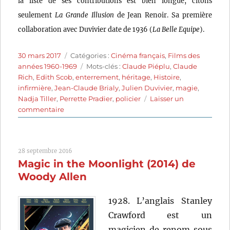
la liste de ses contributions est bien longue, citons
seulement
La Grande Illusion
de Jean Renoir. Sa première
collaboration avec Duvivier date de 1936 (
La Belle Equipe
).
Publié
Catégories
30 mars 2017
Catégories :
Cinéma français
,
Films des
le
Étiquettes
années 1960-1969
Mots-clés :
Claude Piéplu
,
Claude
Rich
,
Edith Scob
,
enterrement
,
héritage
,
Histoire
,
infirmière
,
Jean-Claude Brialy
,
Julien Duvivier
,
magie
,
Nadja Tiller
,
Perrette Pradier
,
policier
Laisser un
sur
commentaire
La
Chambre
ardente
28 septembre 2016
(1962)
Magic in the Moonlight (2014) de
de
Julien
Woody Allen
Duvivier
1928. L’anglais Stanley
Crawford est un
magicien de renom sous