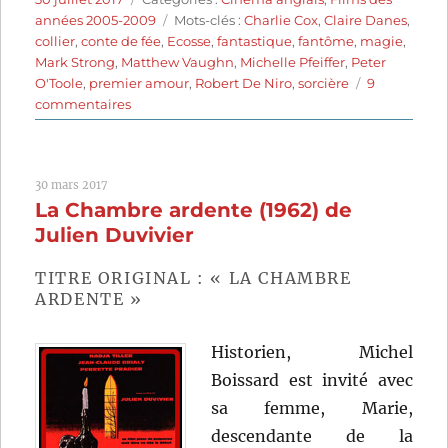
le
Étiquettes
années 2005-2009
Mots-clés :
Charlie Cox
,
Claire Danes
,
collier
,
conte de fée
,
Ecosse
,
fantastique
,
fantôme
,
magie
,
Mark Strong
,
Matthew Vaughn
,
Michelle Pfeiffer
,
Peter
O'Toole
,
premier amour
,
Robert De Niro
,
sorcière
9
sur
commentaires
Stardust,
le
mystère
30 mars 2017
de
La Chambre ardente (1962) de
l’étoile
(2007)
Julien Duvivier
de
Matthew
TITRE ORIGINAL : « LA CHAMBRE
Vaughn
ARDENTE »
Historien, Michel
Boissard est invité avec
sa femme, Marie,
descendante de la