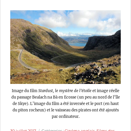
Image du film
Stardust, le mystère de l’étoile
et image réelle
du passage Bealach na Bà en Ecosse (un peu au nord de l’île
de Skye). L’image du film a été inversée et le port (en haut
du piton rocheux) et le vaisseau des pirates ont été ajoutés
par ordinateur.
Publié
Catégories
30 juillet 2017
Catégories :
Cinéma anglais
,
Films des