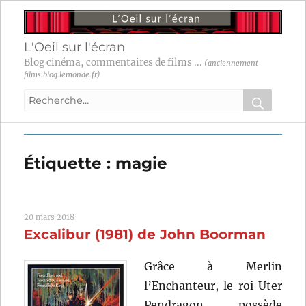
L'Oeil sur l'écran
Blog cinéma, commentaires de films ...
(anciennement
films.blog.lemonde.fr)
Recherche
pour
RECHER
OK
:
Étiquette :
magie
20 mars 2018
Excalibur (1981) de John Boorman
Grâce à Merlin
l’Enchanteur, le roi Uter
Pendragon possède