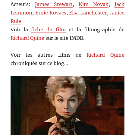
Acteurs:
James Stewart
,
Kim Novak
,
Jack
Lemmon
,
Ernie Kovacs
,
Elsa Lanchester
,
Janice
Rule
Voir la
fiche du film
et la filmographie de
Richard Quine
sur le site IMDB.
Voir les autres films de
Richard Quine
chroniqués sur ce blog…