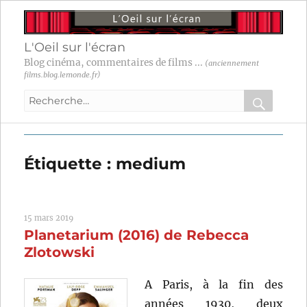
L'Oeil sur l'écran
Blog cinéma, commentaires de films ...
(anciennement
films.blog.lemonde.fr)
Recherche
pour
RECHER
OK
:
Étiquette :
medium
15 mars 2019
Planetarium (2016) de Rebecca
Zlotowski
A Paris, à la fin des
années 1930, deux