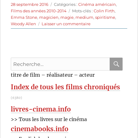
Publié
Catégories
28 septembre 2016
Catégories :
Cinéma américain
,
le
Étiquettes
Films des années 2010-2014
Mots-clés :
Colin Firth
,
Emma Stone
,
magicien
,
magie
,
medium
,
spiritisme
,
sur
Woody Allen
Laisser un commentaire
Magic
in
the
Moonlight
(2014)
Recherche
de
Woody
pour
RECHER
OK
titre de film – réalisateur – acteur
Allen
:
Index de tous les films chroniqués
(6380)
livres-cinema.info
>> Tous les livres sur le cinéma
cinemabooks.info