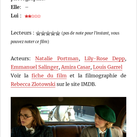
Elle
:
–
Lui
:
Lecteurs :
(
pas de note pour l'instant, vous
pouvez noter ce film
)
Acteurs:
Natalie Portman
,
Lily-Rose Depp
,
Emmanuel Salinger
,
Amira Casar
,
Louis Garrel
Voir la
fiche du film
et la filmographie de
Rebecca Zlotowski
sur le site IMDB.