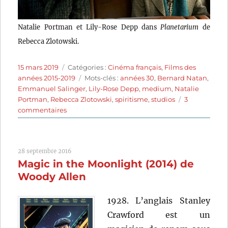
Natalie Portman et Lily-Rose Depp dans
Planetarium
de
Rebecca Zlotowski.
Publié
Catégories
15 mars 2019
Catégories :
Cinéma français
,
Films des
le
Étiquettes
années 2015-2019
Mots-clés :
années 30
,
Bernard Natan
,
Emmanuel Salinger
,
Lily-Rose Depp
,
medium
,
Natalie
Portman
,
Rebecca Zlotowski
,
spiritisme
,
studios
3
sur
commentaires
Planetarium
(2016)
de
28 septembre 2016
Rebecca
Magic in the Moonlight (2014) de
Zlotowski
Woody Allen
1928. L’anglais Stanley
Crawford est un