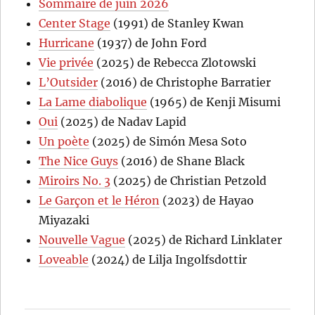
Sommaire de juin 2026
Center Stage
(1991) de Stanley Kwan
Hurricane
(1937) de John Ford
Vie privée
(2025) de Rebecca Zlotowski
L’Outsider
(2016) de Christophe Barratier
La Lame diabolique
(1965) de Kenji Misumi
Oui
(2025) de Nadav Lapid
Un poète
(2025) de Simón Mesa Soto
The Nice Guys
(2016) de Shane Black
Miroirs No. 3
(2025) de Christian Petzold
Le Garçon et le Héron
(2023) de Hayao
Miyazaki
Nouvelle Vague
(2025) de Richard Linklater
Loveable
(2024) de Lilja Ingolfsdottir