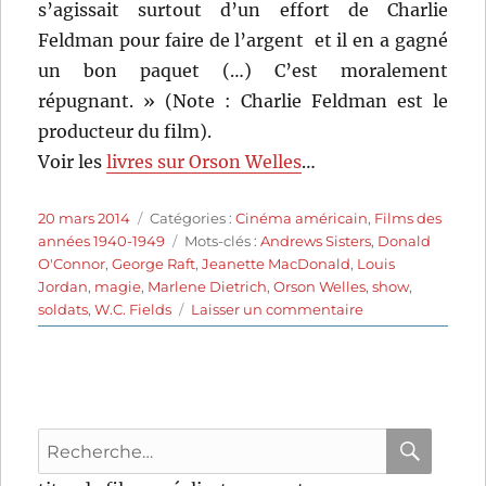
s’agissait surtout d’un effort de Charlie
Feldman pour faire de l’argent  et il en a gagné
un bon paquet (…) C’est moralement
répugnant. » (Note : Charlie Feldman est le
producteur du film).
Voir les
livres sur Orson Welles
…
Publié
Catégories
20 mars 2014
Catégories :
Cinéma américain
,
Films des
le
Étiquettes
années 1940-1949
Mots-clés :
Andrews Sisters
,
Donald
O'Connor
,
George Raft
,
Jeanette MacDonald
,
Louis
Jordan
,
magie
,
Marlene Dietrich
,
Orson Welles
,
show
,
sur
soldats
,
W.C. Fields
Laisser un commentaire
Hollywood
Parade
(1944)
de
A.
Recherche
Edward
Sutherland
pour
RECHER
OK