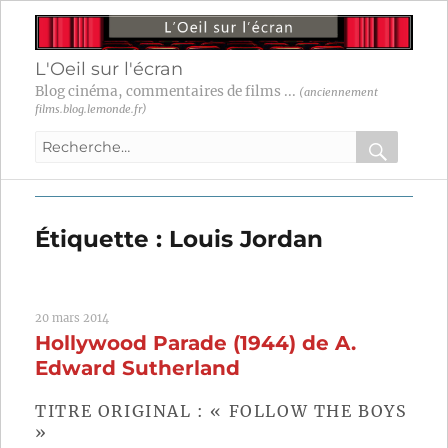
L'Oeil sur l'écran
Blog cinéma, commentaires de films ...
(anciennement
films.blog.lemonde.fr)
Recherche
pour
RECHER
OK
:
Étiquette :
Louis Jordan
20 mars 2014
Hollywood Parade (1944) de A.
Edward Sutherland
TITRE ORIGINAL : « FOLLOW THE BOYS
»