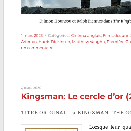
Djimon Hounsou et Ralph Fiennes dans
The King’
Publié
Catégories
1 mars 2023
Catégories :
Cinéma anglais
,
Films des ann
le
Arterton
,
Harris Dickinson
,
Matthew Vaughn
,
Première Gu
sur
un commentaire
The
King’s
Man:
Première
mission
(2021)
4 mars 2020
de
Kingsman: Le cercle d’or
Matthew
Vaughn
TITRE ORIGINAL : « KINGSMAN: THE G
Lorsque leur quar