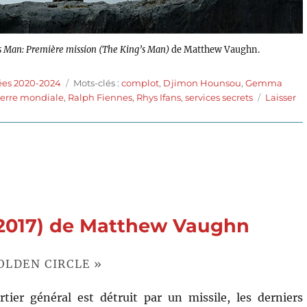
s Man: Première mission (The King’s Man)
de Matthew Vaughn.
Étiquettes
ées 2020-2024
Mots-clés :
complot
,
Djimon Hounsou
,
Gemma
erre mondiale
,
Ralph Fiennes
,
Rhys Ifans
,
services secrets
Laisser
 (2017) de Matthew Vaughn
OLDEN CIRCLE »
tier général est détruit par un missile, les derniers