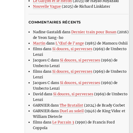
Le Garçon et le Héron
(2023) de Hayao Miyazaki
Nouvelle Vague
(2025) de Richard Linklater
COMMENTAIRES RÉCENTS
Nadine Gastaldi
dans
Dernier train pour Busan
(2016)
de Yeon Sang-ho
Martin
dans
L’Œuf de l’ange
(1985) de Mamoru Oshii
films
dans
Si douces, si perverses
(1969) de Umberto
Lenzi
Jacques C
dans
Si douces, si perverses
(1969) de
Umberto Lenzi
films
dans
Si douces, si perverses
(1969) de Umberto
Lenzi
Jacques C
dans
Si douces, si perverses
(1969) de
Umberto Lenzi
David
dans
Si douces, si perverses
(1969) de Umberto
Lenzi
GARNIER
dans
The Brutalist
(2024) de Brady Corbet
GARNIER
dans
Duel au soleil
(1946) de King Vidor et
William Dieterle
films
dans
Le Parrain 3
(1990) de Francis Ford
Coppola