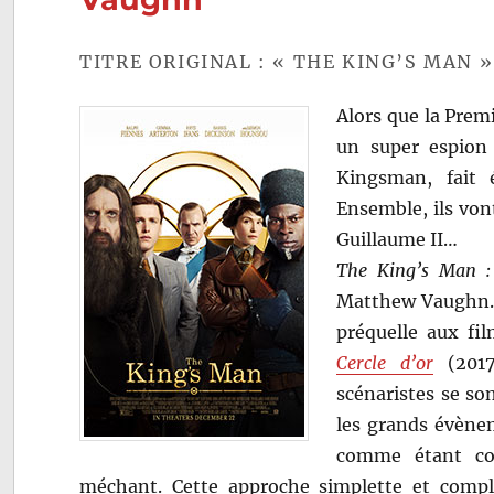
TITRE ORIGINAL : « THE KING’S MAN »
Alors que la Prem
un super espion
Kingsman, fait 
Ensemble, ils von
Guillaume II…
The King’s Man :
Matthew Vaughn. I
préquelle aux fi
Cercle d’or
(2017
scénaristes se son
les grands évène
comme étant co
méchant. Cette approche simplette et complo