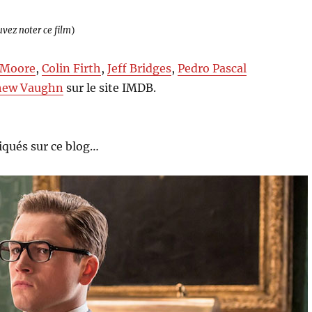
uvez noter ce film
)
 Moore
,
Colin Firth
,
Jeff Bridges
,
Pedro Pascal
hew Vaughn
sur le site IMDB.
qués sur ce blog…