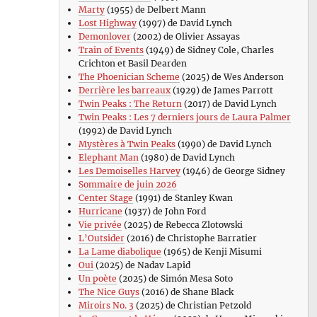
Marty
(1955) de Delbert Mann
Lost Highway
(1997) de David Lynch
Demonlover
(2002) de Olivier Assayas
Train of Events
(1949) de Sidney Cole, Charles
Crichton et Basil Dearden
The Phoenician Scheme
(2025) de Wes Anderson
Derrière les barreaux
(1929) de James Parrott
Twin Peaks : The Return
(2017) de David Lynch
Twin Peaks : Les 7 derniers jours de Laura Palmer
(1992) de David Lynch
Mystères à Twin Peaks
(1990) de David Lynch
Elephant Man
(1980) de David Lynch
Les Demoiselles Harvey
(1946) de George Sidney
Sommaire de juin 2026
Center Stage
(1991) de Stanley Kwan
Hurricane
(1937) de John Ford
Vie privée
(2025) de Rebecca Zlotowski
L’Outsider
(2016) de Christophe Barratier
La Lame diabolique
(1965) de Kenji Misumi
Oui
(2025) de Nadav Lapid
Un poète
(2025) de Simón Mesa Soto
The Nice Guys
(2016) de Shane Black
Miroirs No. 3
(2025) de Christian Petzold