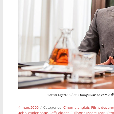
Taron Egerton dans
Kingsman: Le cercle d
Publié
Catégories
4 mars 2020
Catégories :
Cinéma anglais
,
Films des ann
le
John
,
espionnage
,
Jeff Bridges
,
Julianne Moore
,
Mark Str