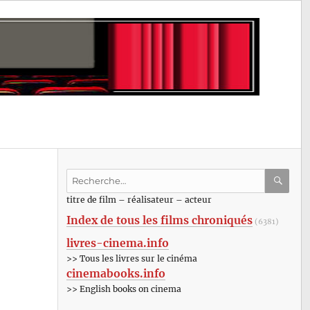
Recherche
pour
RECHE
OK
titre de film – réalisateur – acteur
:
Index de tous les films chroniqués
(6381)
livres-cinema.info
>> Tous les livres sur le cinéma
cinemabooks.info
>> English books on cinema