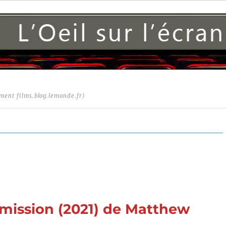
ment films.blog.lemonde.fr)
 mission (2021) de Matthew