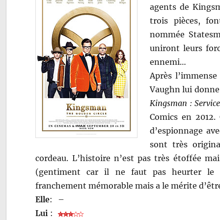
agents de Kingsm
trois pièces, fo
nommée Statesman
uniront leurs for
ennemi…
Après l’immense
Vaughn lui donne 
Kingsman : Service
Comics en 2012.
d’espionnage avec
sont très origin
cordeau. L’histoire n’est pas très étoffée ma
(gentiment car il ne faut pas heurter le p
franchement mémorable mais a le mérite d’être
Elle
:
–
Lui
: