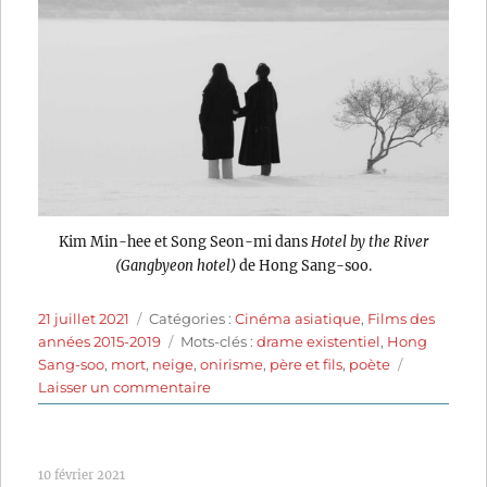
Kim Min-hee et Song Seon-mi dans
Hotel by the River
(Gangbyeon hotel)
de Hong Sang-soo.
Publié
Catégories
21 juillet 2021
Catégories :
Cinéma asiatique
,
Films des
le
Étiquettes
années 2015-2019
Mots-clés :
drame existentiel
,
Hong
Sang-soo
,
mort
,
neige
,
onirisme
,
père et fils
,
poète
sur
Laisser un commentaire
Hotel
by
the
10 février 2021
River