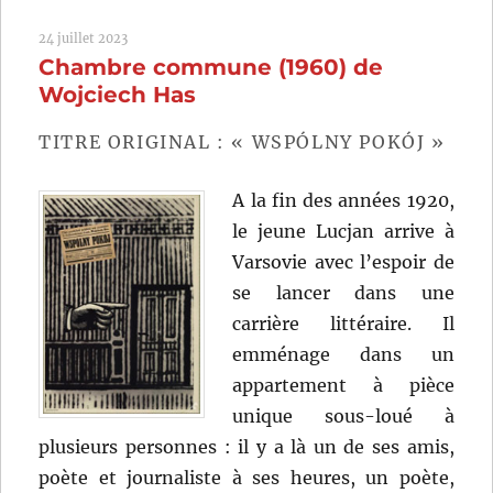
de
24 juillet 2023
Siegfried
Chambre commune (1960) de
(2021)
de
Wojciech Has
Terence
Davies
TITRE ORIGINAL : « WSPÓLNY POKÓJ »
A la fin des années 1920,
le jeune Lucjan arrive à
Varsovie avec l’espoir de
se lancer dans une
carrière littéraire. Il
emménage dans un
appartement à pièce
unique sous-loué à
plusieurs personnes : il y a là un de ses amis,
poète et journaliste à ses heures, un poète,