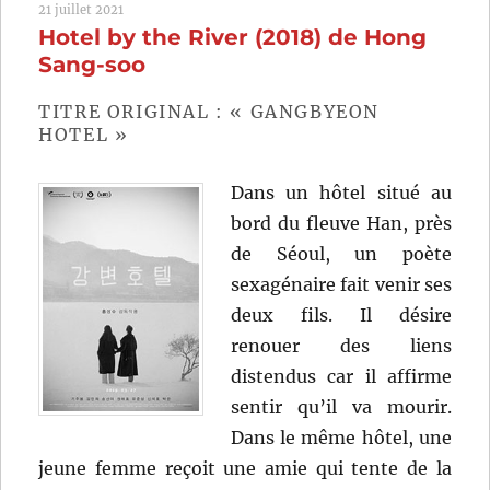
21 juillet 2021
de
Hotel by the River (2018) de Hong
Wojciech
Has
Sang-soo
TITRE ORIGINAL : « GANGBYEON
HOTEL »
Dans un hôtel situé au
bord du fleuve Han, près
de Séoul, un poète
sexagénaire fait venir ses
deux fils. Il désire
renouer des liens
distendus car il affirme
sentir qu’il va mourir.
Dans le même hôtel, une
jeune femme reçoit une amie qui tente de la