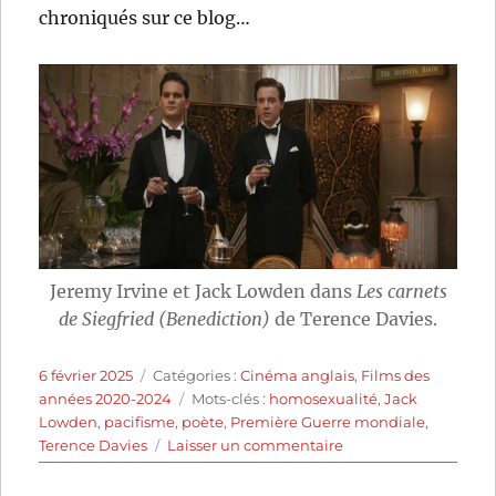
chroniqués sur ce blog…
Jeremy Irvine et Jack Lowden dans
Les carnets
de Siegfried (Benediction)
de Terence Davies.
Publié
Catégories
6 février 2025
Catégories :
Cinéma anglais
,
Films des
le
Étiquettes
années 2020-2024
Mots-clés :
homosexualité
,
Jack
Lowden
,
pacifisme
,
poète
,
Première Guerre mondiale
,
sur
Terence Davies
Laisser un commentaire
Les
carnets