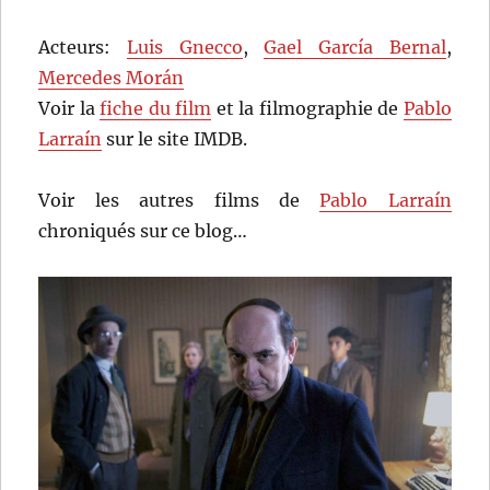
Acteurs:
Luis Gnecco
,
Gael García Bernal
,
Mercedes Morán
Voir la
fiche du film
et la filmographie de
Pablo
Larraín
sur le site IMDB.
Voir les autres films de
Pablo Larraín
chroniqués sur ce blog…