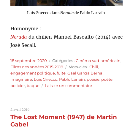
Luis Gnecco dans
Neruda
de Pablo Larraín.
Homonyme :
Neruda
du chilien Manuel Basoalto (2014) avec
José Secall.
Publié
Catégories
18 septembre 2020
Catégories :
Cinéma sud-américain
,
le
Étiquettes
Films des années 2015-2019
Mots-clés :
Chili
,
engagement politique
,
fuite
,
Gael García Bernal
,
imaginaire
,
Luis Gnecco
,
Pablo Larraín
,
poésie
,
poète
,
sur
policier
,
traque
Laisser un commentaire
Neruda
(2016)
de
4 avril 2016
Pablo
The Lost Moment (1947) de Martin
Larraín
Gabel