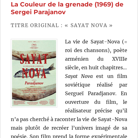
La Couleur de la grenade (1969) de
(2018)
de
Sergei Parajanov
Hong
Sang-
TITRE ORIGINAL : « SAYAT NOVA »
soo
La vie de Sayat-Nova (=
roi des chansons), poète
arménien du XVIIIe
siècle, en huit chapitres…
Sayat Nova
est un film
soviétique réalisé par
Sergueï Paradjanov. En
ouverture du film, le
réalisateur précise qu’il
n’a pas cherché à raconter la vie de Sayat-Nova
mais plutôt de recréer l’univers imagé de sa
poésie. Son film prend la forme expérimentale