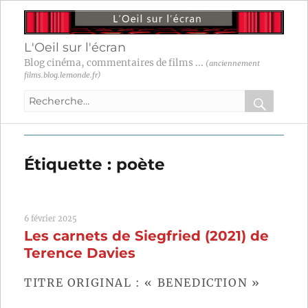
L'Oeil sur l'écran
Blog cinéma, commentaires de films ...
(anciennement
films.blog.lemonde.fr)
Recherche
pour
RECHER
OK
:
Étiquette :
poète
6 février 2025
Les carnets de Siegfried (2021) de
Terence Davies
TITRE ORIGINAL : « BENEDICTION »