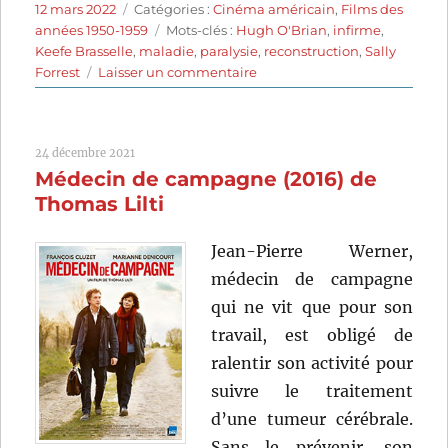
Publié
Catégories
12 mars 2022
Catégories :
Cinéma américain
,
Films des
le
Étiquettes
années 1950-1959
Mots-clés :
Hugh O'Brian
,
infirme
,
Keefe Brasselle
,
maladie
,
paralysie
,
reconstruction
,
Sally
sur
Forrest
Laisser un commentaire
Faire
face
(1950)
24 décembre 2021
de
Médecin de campagne (2016) de
Ida
Lupino
Thomas Lilti
Jean-Pierre Werner,
médecin de campagne
qui ne vit que pour son
travail, est obligé de
ralentir son activité pour
suivre le traitement
d’une tumeur cérébrale.
Sans le prévenir, son