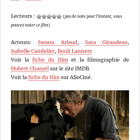
Lecteurs :
(
pas de note pour l'instant, vous
pouvez noter ce film
)
Acteurs:
Swann Arlaud
,
Sara Giraudeau
,
Isabelle Candelier
,
Bouli Lanners
Voir la
fiche du film
et la filmographie de
Hubert Charuel
sur le site IMDB.
Voir la
fiche du film
sur AlloCiné.