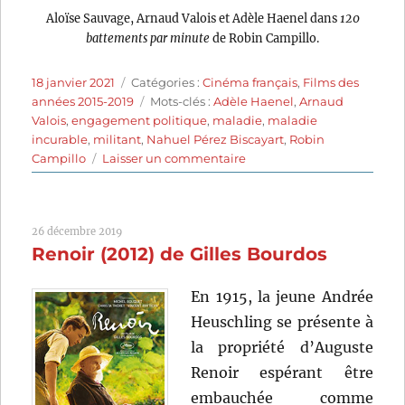
Aloïse Sauvage, Arnaud Valois et Adèle Haenel dans
120
battements par minute
de Robin Campillo.
Publié
Catégories
18 janvier 2021
Catégories :
Cinéma français
,
Films des
le
Étiquettes
années 2015-2019
Mots-clés :
Adèle Haenel
,
Arnaud
Valois
,
engagement politique
,
maladie
,
maladie
incurable
,
militant
,
Nahuel Pérez Biscayart
,
Robin
sur
Campillo
Laisser un commentaire
120
battements
par
26 décembre 2019
minute
Renoir (2012) de Gilles Bourdos
(2017)
de
Robin
En 1915, la jeune Andrée
Campillo
Heuschling se présente à
la propriété d’Auguste
Renoir espérant être
embauchée comme