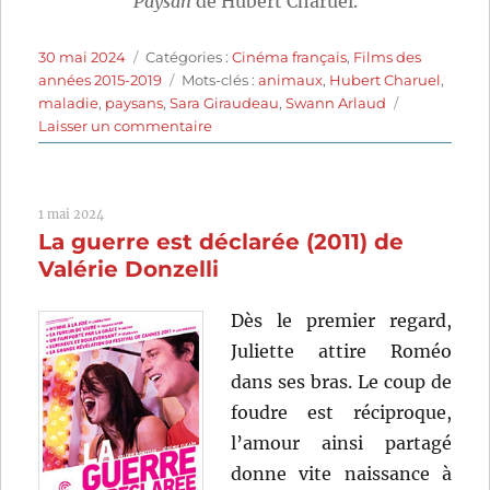
Paysan
de Hubert Charuel.
Publié
Catégories
30 mai 2024
Catégories :
Cinéma français
,
Films des
le
Étiquettes
années 2015-2019
Mots-clés :
animaux
,
Hubert Charuel
,
maladie
,
paysans
,
Sara Giraudeau
,
Swann Arlaud
sur
Laisser un commentaire
Petit
Paysan
(2017)
1 mai 2024
de
La guerre est déclarée (2011) de
Hubert
Charuel
Valérie Donzelli
Dès le premier regard,
Juliette attire Roméo
dans ses bras. Le coup de
foudre est réciproque,
l’amour ainsi partagé
donne vite naissance à