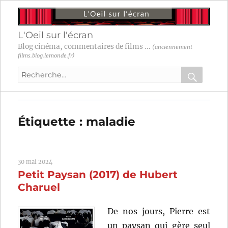
L'Oeil sur l'écran
Blog cinéma, commentaires de films ...
(anciennement
films.blog.lemonde.fr)
Recherche
pour
RECHER
OK
:
Étiquette :
maladie
30 mai 2024
Petit Paysan (2017) de Hubert
Charuel
De nos jours, Pierre est
un paysan qui gère seul