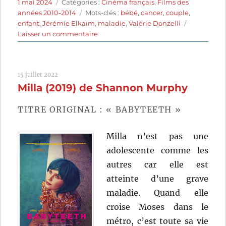
Publié
Catégories
1 mai 2024
Catégories :
Cinéma français
,
Films des
le
Étiquettes
années 2010-2014
Mots-clés :
bébé
,
cancer
,
couple
,
enfant
,
Jérémie Elkaïm
,
maladie
,
Valérie Donzelli
sur
Laisser un commentaire
La
guerre
est
15 juillet 2022
déclarée
Milla (2019) de Shannon Murphy
(2011)
de
Valérie
TITRE ORIGINAL : « BABYTEETH »
Donzelli
Milla n’est pas une
adolescente comme les
autres car elle est
atteinte d’une grave
maladie. Quand elle
croise Moses dans le
métro, c’est toute sa vie