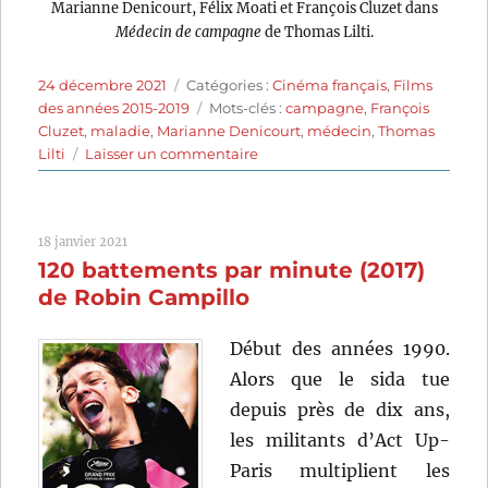
Marianne Denicourt, Félix Moati et François Cluzet dans
Médecin de campagne
de Thomas Lilti.
Publié
Catégories
24 décembre 2021
Catégories :
Cinéma français
,
Films
le
Étiquettes
des années 2015-2019
Mots-clés :
campagne
,
François
Cluzet
,
maladie
,
Marianne Denicourt
,
médecin
,
Thomas
sur
Lilti
Laisser un commentaire
Médecin
de
campagne
18 janvier 2021
(2016)
120 battements par minute (2017)
de
Thomas
de Robin Campillo
Lilti
Début des années 1990.
Alors que le sida tue
depuis près de dix ans,
les militants d’Act Up-
Paris multiplient les