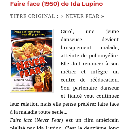
Faire face (1950) de Ida Lupino
Murphy
TITRE ORIGINAL : « NEVER FEAR »
Carol, une jeune
danseuse, devient
brusquement malade,
atteinte de poliomyélite.
Elle doit renoncer à son
métier et intègre un
centre de rééducation.
Son partenaire danseur
et fiancé veut continuer
leur relation mais elle pense préférer faire face
à la maladie toute seule…
Faire face
(
Never Fear
) est un film américain
réalisé par Ida Lupino. C’est le deuxième long