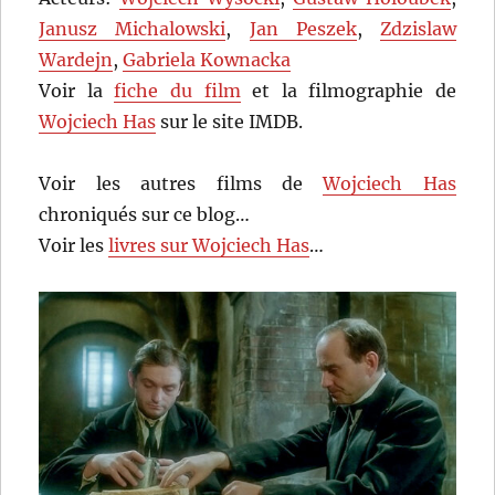
Janusz Michalowski
,
Jan Peszek
,
Zdzislaw
Wardejn
,
Gabriela Kownacka
Voir la
fiche du film
et la filmographie de
Wojciech Has
sur le site IMDB.
Voir les autres films de
Wojciech Has
chroniqués sur ce blog…
Voir les
livres sur Wojciech Has
…