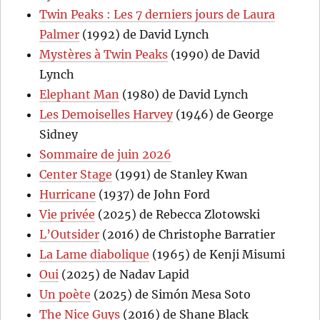
Twin Peaks : Les 7 derniers jours de Laura
Palmer
(1992) de David Lynch
Mystères à Twin Peaks
(1990) de David
Lynch
Elephant Man
(1980) de David Lynch
Les Demoiselles Harvey
(1946) de George
Sidney
Sommaire de juin 2026
Center Stage
(1991) de Stanley Kwan
Hurricane
(1937) de John Ford
Vie privée
(2025) de Rebecca Zlotowski
L’Outsider
(2016) de Christophe Barratier
La Lame diabolique
(1965) de Kenji Misumi
Oui
(2025) de Nadav Lapid
Un poète
(2025) de Simón Mesa Soto
The Nice Guys
(2016) de Shane Black