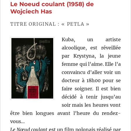
Le Noeud coulant (1958) de
Wojciech
Has
Wojciech Has
TITRE ORIGINAL : « PETLA »
Kuba, un artiste
alcoolique, est réveillée
par Krystyna, la jeune
femme qui l’aime. Elle l’a
convaincu d’aller voir un
docteur à 18h00 pour se
faire soigner. Il est bien
décidé à tenir jusqu’au
soir mais les heures vont
être bien longues avant l’heure du rendez-
vous…
Le Nœud coulant
est un film polonais réalisé par