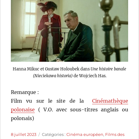
Hanna Mikuc et Gustaw Holoubek dans
Une histoire banale
(Nieciekawa historia)
de Wojciech Has.
Remarque :
Film vu sur le site de la
Cinémathèque
polonaise
( V.O. avec sous-titres anglais ou
polonais)
Publié
Catégories
8 juillet 2023
Catégories :
Cinéma européen
,
Films des