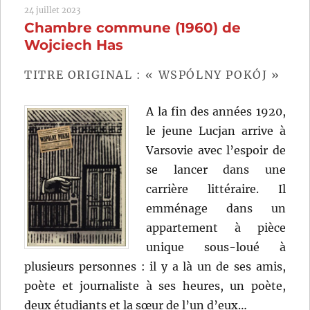
24 juillet 2023
Wojciech
Chambre commune (1960) de
Has
Wojciech Has
TITRE ORIGINAL : « WSPÓLNY POKÓJ »
A la fin des années 1920,
le jeune Lucjan arrive à
Varsovie avec l’espoir de
se lancer dans une
carrière littéraire. Il
emménage dans un
appartement à pièce
unique sous-loué à
plusieurs personnes : il y a là un de ses amis,
poète et journaliste à ses heures, un poète,
deux étudiants et la sœur de l’un d’eux…