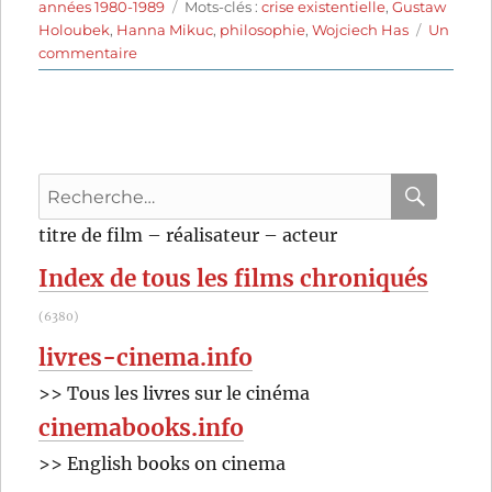
le
Étiquettes
années 1980-1989
Mots-clés :
crise existentielle
,
Gustaw
Holoubek
,
Hanna Mikuc
,
philosophie
,
Wojciech Has
Un
sur
commentaire
Une
histoire
banale
(1983)
de
Recherche
Wojciech
Has
pour
RECHER
OK
titre de film – réalisateur – acteur
:
Index de tous les films chroniqués
(6380)
livres-cinema.info
>> Tous les livres sur le cinéma
cinemabooks.info
>> English books on cinema