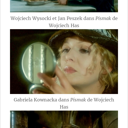
Wojciech Wysocki et Jan Peszek dans
Pismak
de
Wojciech Has
Gabriela Kownacka dans
Pismak
de Wojciech
Has