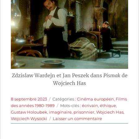
Zdzislaw Wardejn et Jan Peszek dans
Pismak
de
Wojciech Has
Publié
Catégories
8 septembre 2023
Catégories :
Cinéma européen
,
Films
le
Étiquettes
des années 1980-1989
Mots-clés :
écrivain
,
éthique
,
Gustaw Holoubek
,
imaginaire
,
prisonnier
,
Wojciech Has
,
sur
Wojciech Wysocki
Laisser un commentaire
L’écrivain
(1985)
de