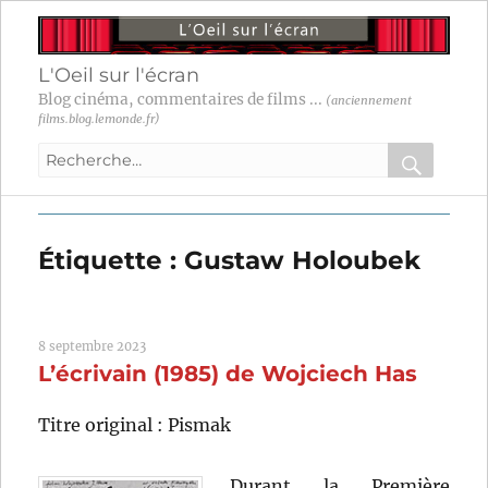
L'Oeil sur l'écran
Blog cinéma, commentaires de films ...
(anciennement
films.blog.lemonde.fr)
Recherche
pour
RECHER
OK
:
Étiquette :
Gustaw Holoubek
8 septembre 2023
L’écrivain (1985) de Wojciech Has
Titre original : Pismak
Durant la Première