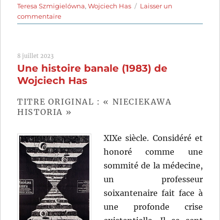
Teresa Szmigielówna
,
Wojciech Has
Laisser un
sur
commentaire
Le
Noeud
coulant
8 juillet 2023
(1958)
Une histoire banale (1983) de
de
Wojciech
Wojciech Has
Has
TITRE ORIGINAL : « NIECIEKAWA
HISTORIA »
XIXe siècle. Considéré et
honoré comme une
sommité de la médecine,
un professeur
soixantenaire fait face à
une profonde crise