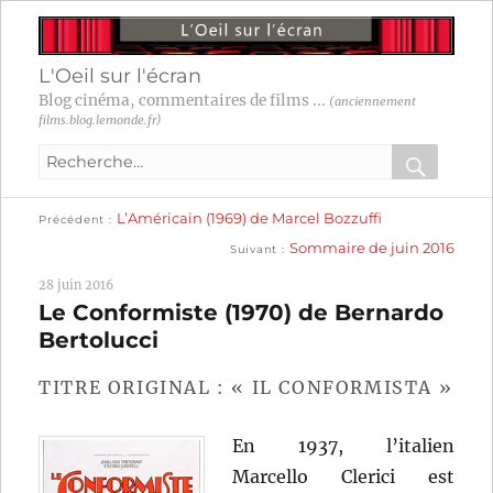
L'Oeil sur l'écran
Blog cinéma, commentaires de films ...
(anciennement
films.blog.lemonde.fr)
Recherche
pour
RECHER
OK
Publication
Navigation
L’Américain (1969) de Marcel Bozzuffi
:
Précédent
précédente :
Publication
Sommaire de juin 2016
Suivant
suivante :
de
28 juin 2016
l’article
Le Conformiste (1970) de Bernardo
Bertolucci
TITRE ORIGINAL : « IL CONFORMISTA »
En 1937, l’italien
Marcello Clerici est