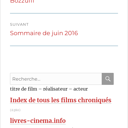
Bozzuffi
précédente :
l’article
SUIVANT
Sommaire de juin 2016
Publication
suivante :
Recherche
pour
RECHER
OK
titre de film – réalisateur – acteur
:
Index de tous les films chroniqués
(6380)
livres-cinema.info