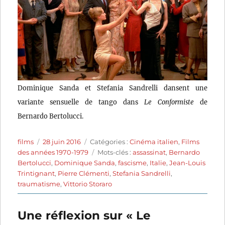
Dominique Sanda et Stefania Sandrelli dansent une
variante sensuelle de tango dans
Le Conformiste
de
Bernardo Bertolucci.
Auteur
Publié
Catégories
films
28 juin 2016
Catégories :
Cinéma italien
,
Films
le
Étiquettes
des années 1970-1979
Mots-clés :
assassinat
,
Bernardo
Bertolucci
,
Dominique Sanda
,
fascisme
,
Italie
,
Jean-Louis
Trintignant
,
Pierre Clémenti
,
Stefania Sandrelli
,
traumatisme
,
Vittorio Storaro
Une réflexion sur « Le