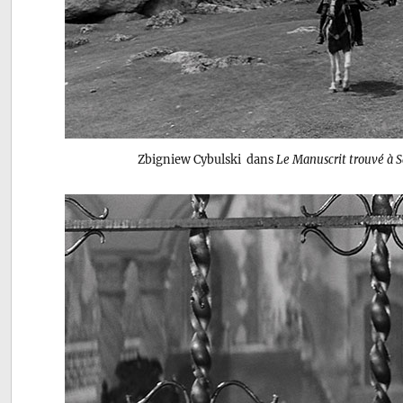
Zbigniew Cybulski dans
Le Manuscrit trouvé à S