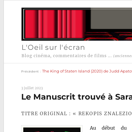
L'Oeil sur l'écran
Blog cinéma, commentaires de films ...
(ancienne
Publication
Navigation
précédente :
The King of Staten Island (2020) de Judd Apat
Précédent
de
l’article
3 juillet 2023
Le Manuscrit trouvé à Sar
TITRE ORIGINAL : « REKOPIS ZNALEZI
Au début du X