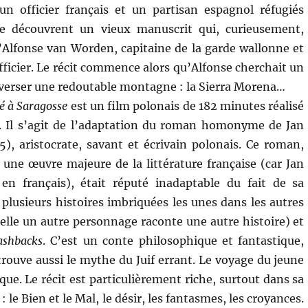
un officier français et un partisan espagnol réfugiés
e découvrent un vieux manuscrit qui, curieusement,
 d’Alfonse van Worden, capitaine de la garde wallonne et
fficier. Le récit commence alors qu’Alfonse cherchait un
averser une redoutable montagne : la Sierra Morena…
é à Saragosse
est un film polonais de 182 minutes réalisé
. Il s’agit de l’adaptation du roman homonyme de Jan
5), aristocrate, savant et écrivain polonais. Ce roman,
ne œuvre majeure de la littérature française (car Jan
 en français), était réputé inadaptable du fait de sa
t plusieurs histoires imbriquées les unes dans les autres
elle un autre personnage raconte une autre histoire) et
lashbacks
. C’est un conte philosophique et fantastique,
retrouve aussi le mythe du Juif errant. Le voyage du jeune
que. Le récit est particulièrement riche, surtout dans sa
e Bien et le Mal, le désir, les fantasmes, les croyances.