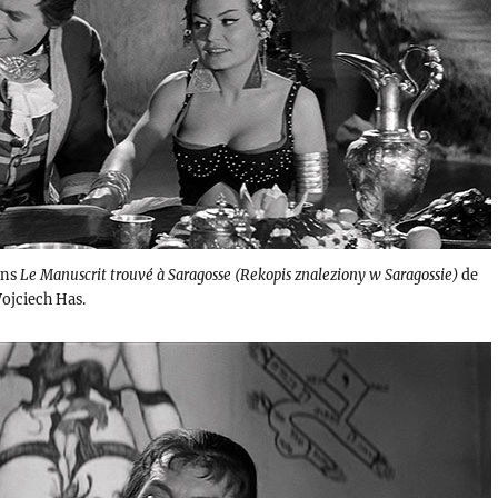
ans
Le Manuscrit trouvé à Saragosse (Rekopis znaleziony w Saragossie)
de
ojciech Has.