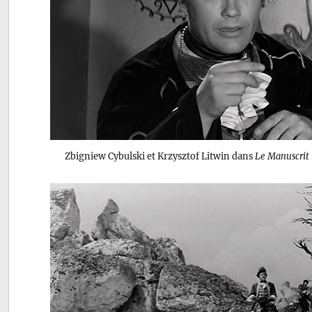
Zbigniew Cybulski et Krzysztof Litwin dans
Le Manuscrit 