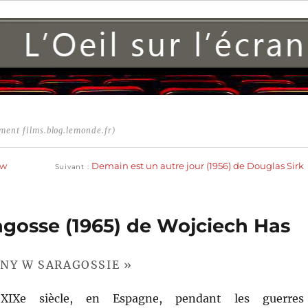
ment films.blog.lemonde.fr)
Publication
suivante :
ow
Demain est un autre jour (1956) de Douglas Sirk
Suivant
agosse (1965) de Wojciech Has
ONY W SARAGOSSIE »
IXe siècle, en Espagne, pendant les guerres