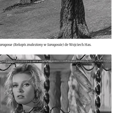
aragosse (Rekopis znaleziony w Saragossie)
de Wojciech Has.