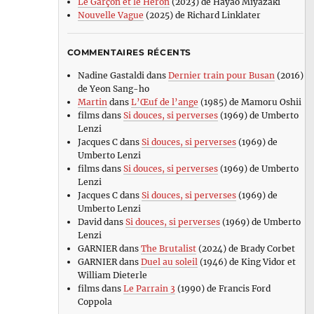
Le Garçon et le Héron
(2023) de Hayao Miyazaki
Nouvelle Vague
(2025) de Richard Linklater
COMMENTAIRES RÉCENTS
Nadine Gastaldi
dans
Dernier train pour Busan
(2016)
de Yeon Sang-ho
Martin
dans
L’Œuf de l’ange
(1985) de Mamoru Oshii
films
dans
Si douces, si perverses
(1969) de Umberto
Lenzi
Jacques C
dans
Si douces, si perverses
(1969) de
Umberto Lenzi
films
dans
Si douces, si perverses
(1969) de Umberto
Lenzi
Jacques C
dans
Si douces, si perverses
(1969) de
Umberto Lenzi
David
dans
Si douces, si perverses
(1969) de Umberto
Lenzi
GARNIER
dans
The Brutalist
(2024) de Brady Corbet
GARNIER
dans
Duel au soleil
(1946) de King Vidor et
William Dieterle
films
dans
Le Parrain 3
(1990) de Francis Ford
Coppola