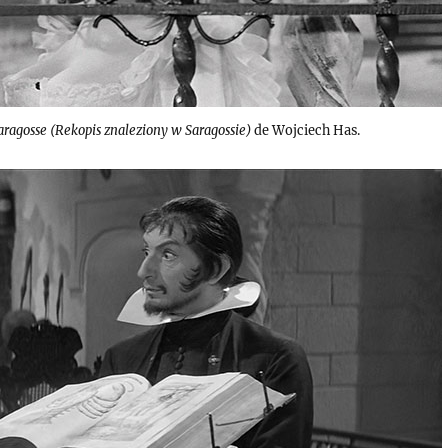
aragosse (Rekopis znaleziony w Saragossie)
de Wojciech Has.