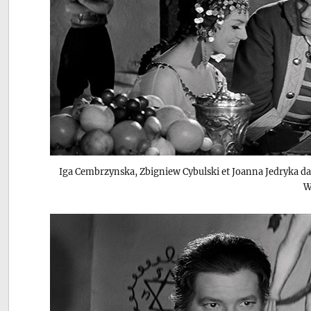
Iga Cembrzynska, Zbigniew Cybulski et Joanna Jedryka d
W