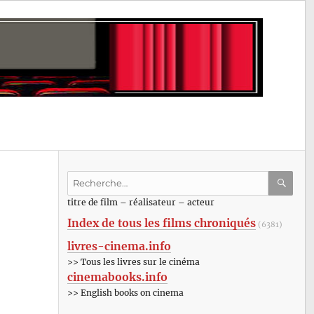
Recherche
pour
RECHE
OK
titre de film – réalisateur – acteur
:
Index de tous les films chroniqués
(6381)
livres-cinema.info
>> Tous les livres sur le cinéma
cinemabooks.info
>> English books on cinema