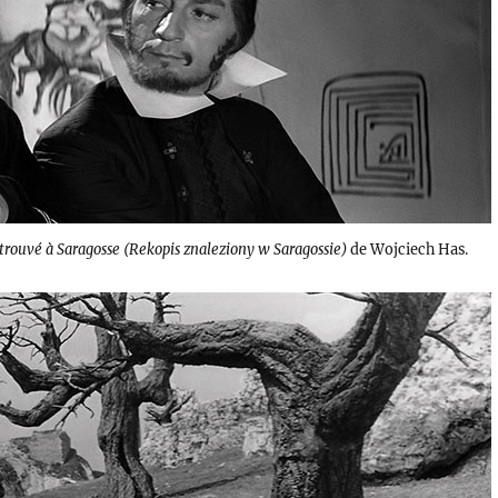
trouvé à Saragosse (Rekopis znaleziony w Saragossie)
de Wojciech Has.