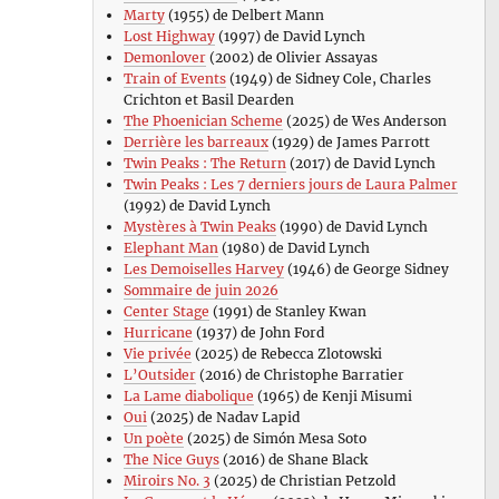
Marty
(1955) de Delbert Mann
Lost Highway
(1997) de David Lynch
Demonlover
(2002) de Olivier Assayas
Train of Events
(1949) de Sidney Cole, Charles
Crichton et Basil Dearden
The Phoenician Scheme
(2025) de Wes Anderson
Derrière les barreaux
(1929) de James Parrott
Twin Peaks : The Return
(2017) de David Lynch
Twin Peaks : Les 7 derniers jours de Laura Palmer
(1992) de David Lynch
Mystères à Twin Peaks
(1990) de David Lynch
Elephant Man
(1980) de David Lynch
Les Demoiselles Harvey
(1946) de George Sidney
Sommaire de juin 2026
Center Stage
(1991) de Stanley Kwan
Hurricane
(1937) de John Ford
Vie privée
(2025) de Rebecca Zlotowski
L’Outsider
(2016) de Christophe Barratier
La Lame diabolique
(1965) de Kenji Misumi
Oui
(2025) de Nadav Lapid
Un poète
(2025) de Simón Mesa Soto
The Nice Guys
(2016) de Shane Black
Miroirs No. 3
(2025) de Christian Petzold