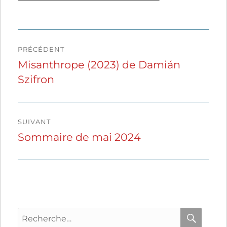
Navigation
PRÉCÉDENT
de
Misanthrope (2023) de Damián
Publication
Szifron
précédente :
l’article
SUIVANT
Sommaire de mai 2024
Publication
suivante :
Recherche