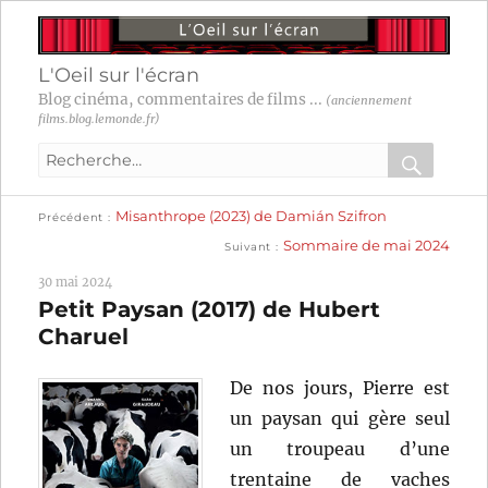
L'Oeil sur l'écran
Blog cinéma, commentaires de films ...
(anciennement
films.blog.lemonde.fr)
Recherche
pour
RECHER
OK
Publication
Navigation
Misanthrope (2023) de Damián Szifron
:
Précédent
précédente :
Publication
Sommaire de mai 2024
Suivant
suivante :
de
30 mai 2024
l’article
Petit Paysan (2017) de Hubert
Charuel
De nos jours, Pierre est
un paysan qui gère seul
un troupeau d’une
trentaine de vaches