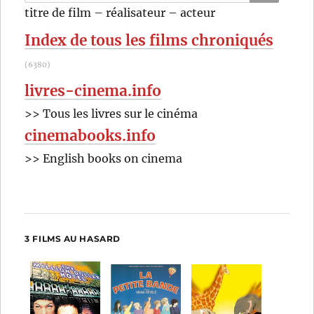
pour
RECHER
OK
titre de film – réalisateur – acteur
:
Index de tous les films chroniqués
(6380)
livres-cinema.info
>> Tous les livres sur le cinéma
cinemabooks.info
>> English books on cinema
3 FILMS AU HASARD