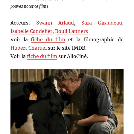
pouvez noter ce film
)
Acteurs:
Swann Arlaud
,
Sara Giraudeau
,
Isabelle Candelier
,
Bouli Lanners
Voir la
fiche du film
et la filmographie de
Hubert Charuel
sur le site IMDB.
Voir la
fiche du film
sur AlloCiné.