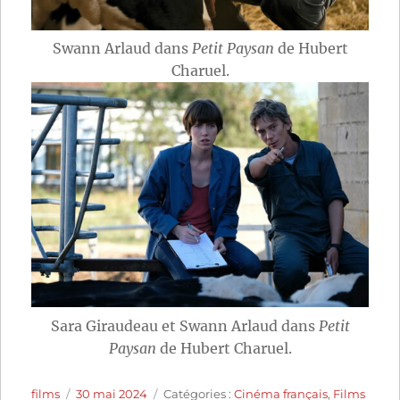
Swann Arlaud dans
Petit Paysan
de Hubert
Charuel.
Sara Giraudeau et Swann Arlaud dans
Petit
Paysan
de Hubert Charuel.
Auteur
Publié
Catégories
films
30 mai 2024
Catégories :
Cinéma français
,
Films