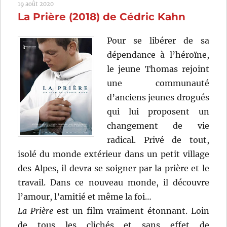
19 août 2020
de
La Prière (2018) de Cédric Kahn
Ida
Lupino
Pour se libérer de sa
dépendance à l’héroïne,
le jeune Thomas rejoint
une communauté
d’anciens jeunes drogués
qui lui proposent un
changement de vie
radical. Privé de tout,
isolé du monde extérieur dans un petit village
des Alpes, il devra se soigner par la prière et le
travail. Dans ce nouveau monde, il découvre
l’amour, l’amitié et même la foi…
La Prière
est un film vraiment étonnant. Loin
de tous les clichés et sans effet de