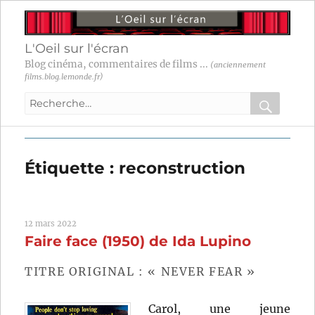
L'Oeil sur l'écran
Blog cinéma, commentaires de films ...
(anciennement
films.blog.lemonde.fr)
Recherche
pour
RECHER
OK
:
Étiquette :
reconstruction
12 mars 2022
Faire face (1950) de Ida Lupino
TITRE ORIGINAL : « NEVER FEAR »
Carol, une jeune