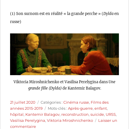
(1) Son surnom est en réalité « la grande perche » (
Dylda
en
russe)
Viktoria Miroshnichenko et Vasilisa Perelygina dans
Une
grande fille (Dylda)
de Kantemir Balagov.
Publié
Catégories
21 juillet 2020
Catégories :
Cinéma russe
,
Films des
le
Étiquettes
années 2015-2019
Mots-clés :
Après-guerre
,
enfant
,
hôpital
,
Kantemir Balagov
,
reconstruction
,
suicide
,
URSS
,
Vasilisa Perelygina
,
Viktoria Miroshnichenko
Laisser un
sur
commentaire