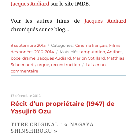
Jacques Audiard
sur le site IMDB.
Voir les autres films de
Jacques Audiard
chroniqués sur ce blog…
Publié
Catégories
9 septembre 2013
Catégories :
Cinéma français
,
Films
le
Étiquettes
des années 2010-2014
Mots-clés :
amputation
,
Antibes
,
boxe
,
drame
,
Jacques Audiard
,
Marion Cotillard
,
Matthias
Schoenaerts
,
orque
,
reconstruction
Laisser un
sur
commentaire
De
rouille
et
17 décembre 2012
d’os
Récit d’un propriétaire (1947) de
(2012)
de
Yasujirô Ozu
Jacques
Audiard
TITRE ORIGINAL : « NAGAYA
SHINSHIROKU »