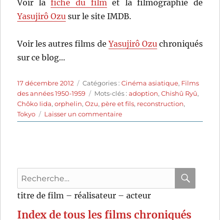
Voir la
fiche du film
et la filmographie de
Yasujirô Ozu
sur le site IMDB.
Voir les autres films de
Yasujirô Ozu
chroniqués
sur ce blog…
Publié
Catégories
17 décembre 2012
Catégories :
Cinéma asiatique
,
Films
le
Étiquettes
des années 1950-1959
Mots-clés :
adoption
,
Chishû Ryû
,
Chôko Iida
,
orphelin
,
Ozu
,
père et fils
,
reconstruction
,
sur
Tokyo
Laisser un commentaire
Récit
d’un
propriétaire
(1947)
de
Recherche
Yasujirô
Ozu
pour
RECHER
OK
titre de film – réalisateur – acteur
:
Index de tous les films chroniqués