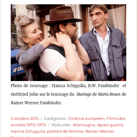
Photo de tournage : Hanna Schygulla, R.W. Fassbinder et
Gottfried John sur le tournage du
Mariage de Maria Braun
de
Rainer Werner Fassbinder.
Publié
Catégories
5 octobre 2015
Catégories :
Cinéma européen
,
Films des
le
Étiquettes
années 1970-1979
Mots-clés :
Allemagne
,
Après-guerre
,
Hanna Schygulla
,
portrait de femme
,
Rainer Werner