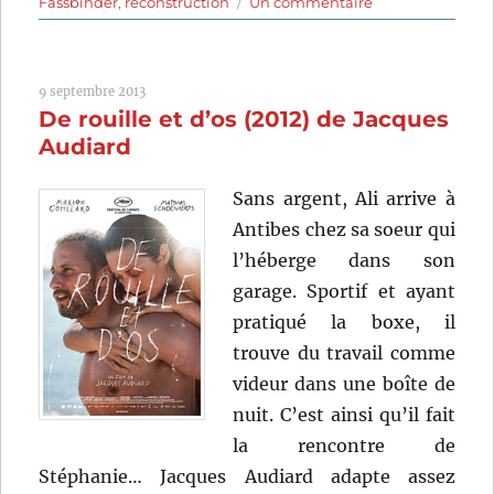
sur
Fassbinder
,
reconstruction
Un commentaire
Le
Mariage
de
9 septembre 2013
Maria
De rouille et d’os (2012) de Jacques
Braun
(1979)
Audiard
de
R.W.
Sans argent, Ali arrive à
Fassbinder
Antibes chez sa soeur qui
l’héberge dans son
garage. Sportif et ayant
pratiqué la boxe, il
trouve du travail comme
videur dans une boîte de
nuit. C’est ainsi qu’il fait
la rencontre de
Stéphanie… Jacques Audiard adapte assez