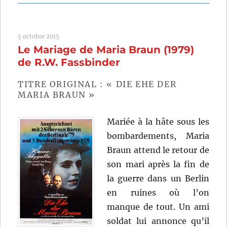
Une
grande
fille
5 octobre 2015
(2019)
Le Mariage de Maria Braun (1979)
de
Kantemir
de R.W. Fassbinder
Balagov
TITRE ORIGINAL : « DIE EHE DER
MARIA BRAUN »
Mariée à la hâte sous les
bombardements, Maria
Braun attend le retour de
son mari après la fin de
la guerre dans un Berlin
en ruines où l’on
manque de tout. Un ami
soldat lui annonce qu’il