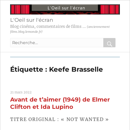
L'Oeil sur l'écran
Blog cinéma, commentaires de films ...
(anciennement
films.blog.lemonde.fr)
Recherche
pour
RECHER
OK
:
Étiquette :
Keefe Brasselle
21 mars 2022
Avant de t’aimer (1949) de Elmer
Clifton et Ida Lupino
TITRE ORIGINAL : « NOT WANTED »