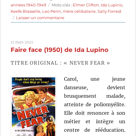
le
Étiquettes
années 1940-1949
Mots-clés :
Elmer Clifton
,
Ida Lupino
,
Keefe Brasselle
,
Leo Penn
,
mère célibataire
,
Sally Forrest
sur
Laisser un commentaire
Avant
de
t’aimer
12 mars 2022
(1949)
Faire face (1950) de Ida Lupino
de
Elmer
Clifton
TITRE ORIGINAL : « NEVER FEAR »
et
Ida
Carol, une jeune
Lupino
danseuse, devient
brusquement malade,
atteinte de poliomyélite.
Elle doit renoncer à son
métier et intègre un
centre de rééducation.