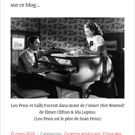
sur ce blog…
Leo Penn et Sally Forrest dans
Avant de t’aimer (Not Wanted)
de Elmer Clifton & Ida Lupino.
(Leo Penn est le père de Sean Penn)
Publié
Catégories
21 mars 2022
Catégories :
Cinéma américain
,
Films des