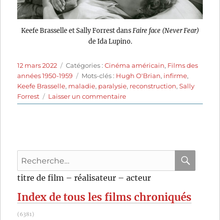
Keefe Brasselle et Sally Forrest dans
Faire face (Never Fear)
de Ida Lupino.
Publié
Catégories
12 mars 2022
Catégories :
Cinéma américain
,
Films des
le
Étiquettes
années 1950-1959
Mots-clés :
Hugh O'Brian
,
infirme
,
Keefe Brasselle
,
maladie
,
paralysie
,
reconstruction
,
Sally
sur
Forrest
Laisser un commentaire
Faire
face
(1950)
de
Ida
Recherche
Lupino
pour
RECHER
OK
titre de film – réalisateur – acteur
:
Index de tous les films chroniqués
(6381)