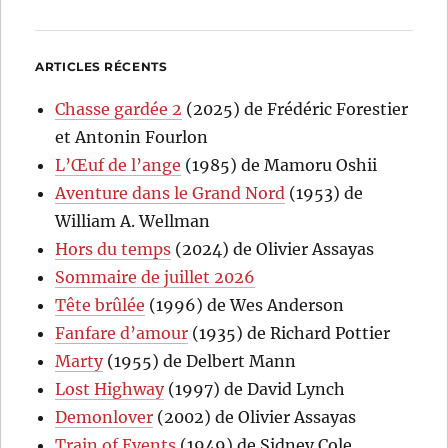
ARTICLES RÉCENTS
Chasse gardée 2
(2025) de Frédéric Forestier
et Antonin Fourlon
L’Œuf de l’ange
(1985) de Mamoru Oshii
Aventure dans le Grand Nord
(1953) de
William A. Wellman
Hors du temps
(2024) de Olivier Assayas
Sommaire de juillet 2026
Tête brûlée
(1996) de Wes Anderson
Fanfare d’amour
(1935) de Richard Pottier
Marty
(1955) de Delbert Mann
Lost Highway
(1997) de David Lynch
Demonlover
(2002) de Olivier Assayas
Train of Events
(1949) de Sidney Cole,