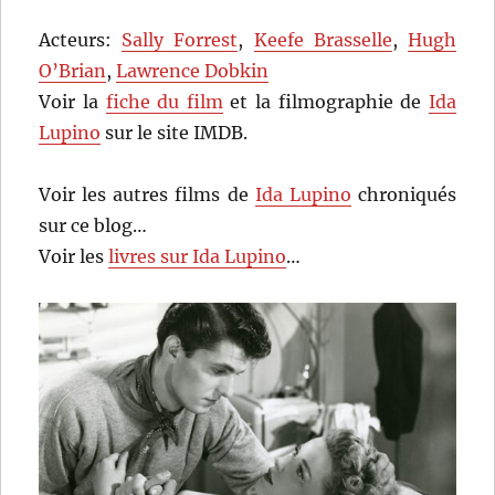
Acteurs:
Sally Forrest
,
Keefe Brasselle
,
Hugh
O’Brian
,
Lawrence Dobkin
Voir la
fiche du film
et la filmographie de
Ida
Lupino
sur le site IMDB.
Voir les autres films de
Ida Lupino
chroniqués
sur ce blog…
Voir les
livres sur Ida Lupino
…