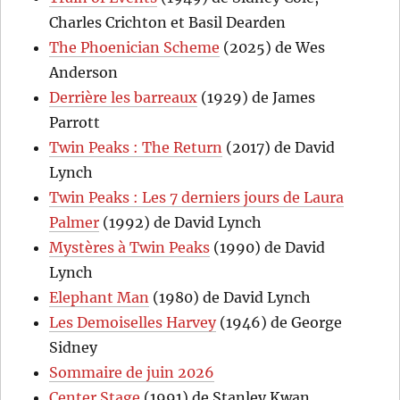
Charles Crichton et Basil Dearden
The Phoenician Scheme
(2025) de Wes
Anderson
Derrière les barreaux
(1929) de James
Parrott
Twin Peaks : The Return
(2017) de David
Lynch
Twin Peaks : Les 7 derniers jours de Laura
Palmer
(1992) de David Lynch
Mystères à Twin Peaks
(1990) de David
Lynch
Elephant Man
(1980) de David Lynch
Les Demoiselles Harvey
(1946) de George
Sidney
Sommaire de juin 2026
Center Stage
(1991) de Stanley Kwan