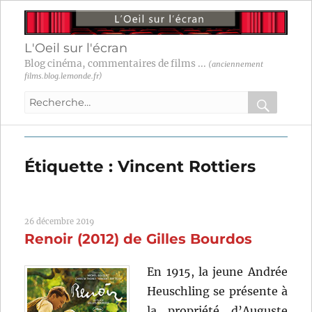
L'Oeil sur l'écran
Blog cinéma, commentaires de films ...
(anciennement
films.blog.lemonde.fr)
Recherche
pour
RECHER
OK
:
Étiquette :
Vincent Rottiers
26 décembre 2019
Renoir (2012) de Gilles Bourdos
En 1915, la jeune Andrée
Heuschling se présente à
la propriété d’Auguste