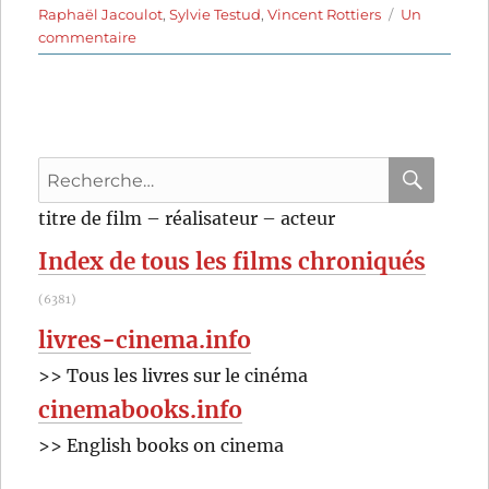
Raphaël Jacoulot
,
Sylvie Testud
,
Vincent Rottiers
Un
sur
commentaire
Avant
l’aube
(2011)
de
Raphaël
Recherche
Jacoulot
pour
RECHER
OK
titre de film – réalisateur – acteur
:
Index de tous les films chroniqués
(6381)
livres-cinema.info
>> Tous les livres sur le cinéma
cinemabooks.info
>> English books on cinema