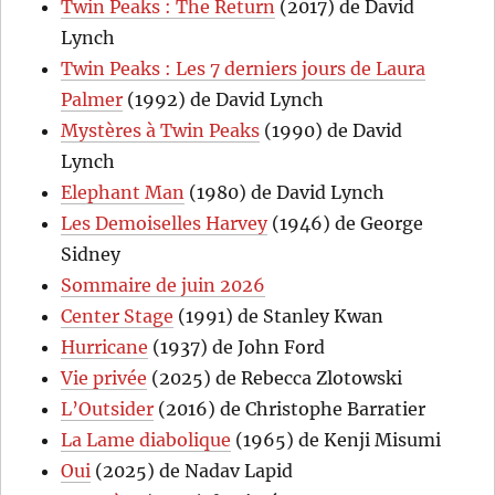
Twin Peaks : The Return
(2017) de David
Lynch
Twin Peaks : Les 7 derniers jours de Laura
Palmer
(1992) de David Lynch
Mystères à Twin Peaks
(1990) de David
Lynch
Elephant Man
(1980) de David Lynch
Les Demoiselles Harvey
(1946) de George
Sidney
Sommaire de juin 2026
Center Stage
(1991) de Stanley Kwan
Hurricane
(1937) de John Ford
Vie privée
(2025) de Rebecca Zlotowski
L’Outsider
(2016) de Christophe Barratier
La Lame diabolique
(1965) de Kenji Misumi
Oui
(2025) de Nadav Lapid