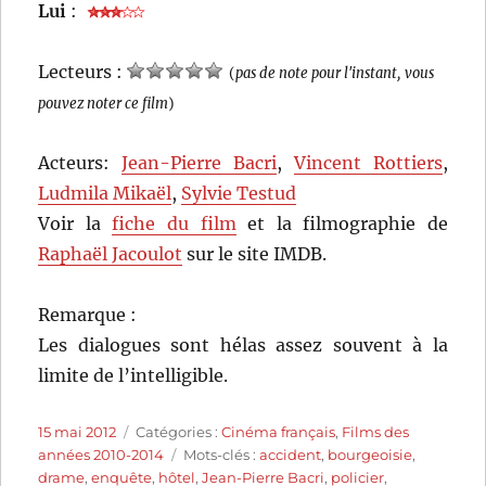
Lui
:
Lecteurs :
(
pas de note pour l'instant, vous
pouvez noter ce film
)
Acteurs:
Jean-Pierre Bacri
,
Vincent Rottiers
,
Ludmila Mikaël
,
Sylvie Testud
Voir la
fiche du film
et la filmographie de
Raphaël Jacoulot
sur le site IMDB.
Remarque :
Les dialogues sont hélas assez souvent à la
limite de l’intelligible.
Publié
Catégories
15 mai 2012
Catégories :
Cinéma français
,
Films des
le
Étiquettes
années 2010-2014
Mots-clés :
accident
,
bourgeoisie
,
drame
,
enquête
,
hôtel
,
Jean-Pierre Bacri
,
policier
,