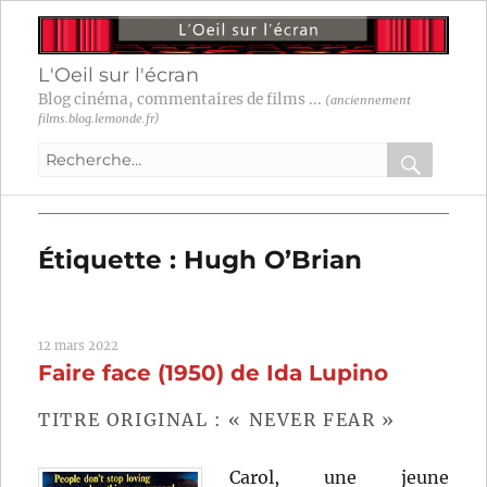
L'Oeil sur l'écran
Blog cinéma, commentaires de films ...
(anciennement
films.blog.lemonde.fr)
Recherche
pour
RECHER
OK
:
Étiquette :
Hugh O’Brian
12 mars 2022
Faire face (1950) de Ida Lupino
TITRE ORIGINAL : « NEVER FEAR »
Carol, une jeune