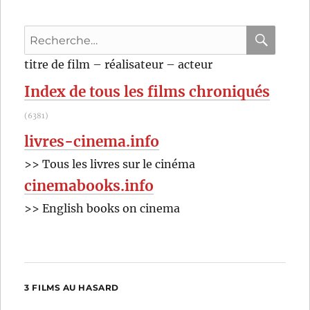
de
Ida
Recherche
Lupino
pour
RECHER
OK
titre de film – réalisateur – acteur
:
Index de tous les films chroniqués
(6381)
livres-cinema.info
>> Tous les livres sur le cinéma
cinemabooks.info
>> English books on cinema
3 FILMS AU HASARD