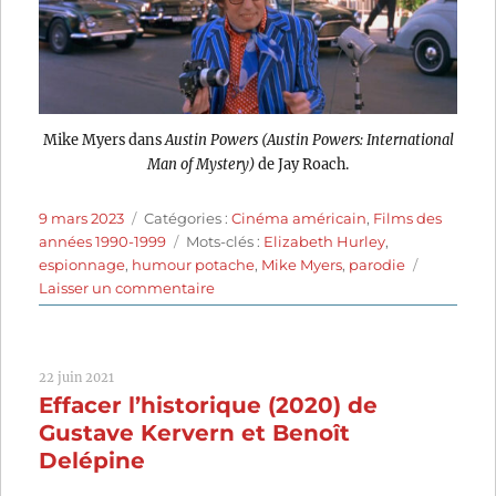
Mike Myers dans
Austin Powers (Austin Powers: International
Man of Mystery)
de Jay Roach.
Publié
Catégories
9 mars 2023
Catégories :
Cinéma américain
,
Films des
le
Étiquettes
années 1990-1999
Mots-clés :
Elizabeth Hurley
,
espionnage
,
humour potache
,
Mike Myers
,
parodie
sur
Laisser un commentaire
Austin
Powers
(1997)
22 juin 2021
de
Effacer l’historique (2020) de
Jay
Roach
Gustave Kervern et Benoît
Delépine