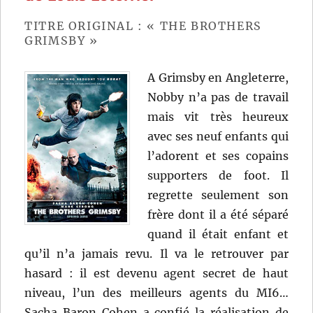
et
Benoît
TITRE ORIGINAL : « THE BROTHERS
Delépine
GRIMSBY »
A Grimsby en Angleterre,
Nobby n’a pas de travail
mais vit très heureux
avec ses neuf enfants qui
l’adorent et ses copains
supporters de foot. Il
regrette seulement son
frère dont il a été séparé
quand il était enfant et
qu’il n’a jamais revu. Il va le retrouver par
hasard : il est devenu agent secret de haut
niveau, l’un des meilleurs agents du MI6…
Sacha Baron Cohen a confié la réalisation de