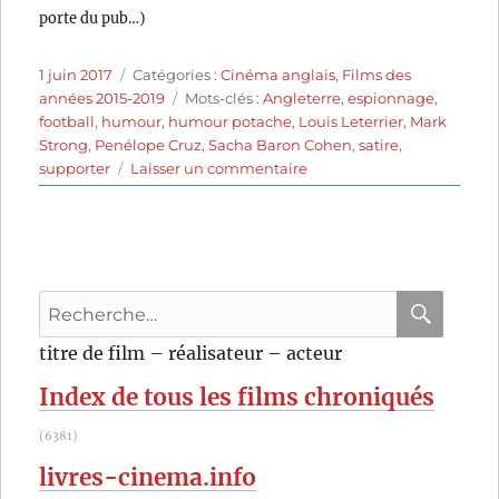
porte du pub…)
Publié
Catégories
1 juin 2017
Catégories :
Cinéma anglais
,
Films des
le
Étiquettes
années 2015-2019
Mots-clés :
Angleterre
,
espionnage
,
football
,
humour
,
humour potache
,
Louis Leterrier
,
Mark
Strong
,
Penélope Cruz
,
Sacha Baron Cohen
,
satire
,
sur
supporter
Laisser un commentaire
Grimsby
–
Agent
trop
spécial
Recherche
(2016)
de
pour
RECHER
OK
titre de film – réalisateur – acteur
Louis
:
Leterrier
Index de tous les films chroniqués
(6381)
livres-cinema.info