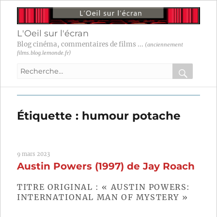
L'Oeil sur l'écran
Blog cinéma, commentaires de films ...
(anciennement
films.blog.lemonde.fr)
Recherche
pour
RECHER
OK
:
Étiquette :
humour potache
9 mars 2023
Austin Powers (1997) de Jay Roach
TITRE ORIGINAL : « AUSTIN POWERS:
INTERNATIONAL MAN OF MYSTERY »