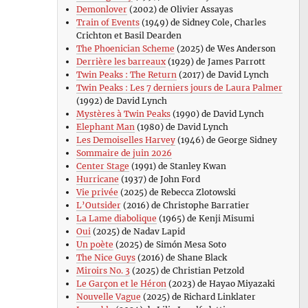
Demonlover
(2002) de Olivier Assayas
Train of Events
(1949) de Sidney Cole, Charles
Crichton et Basil Dearden
The Phoenician Scheme
(2025) de Wes Anderson
Derrière les barreaux
(1929) de James Parrott
Twin Peaks : The Return
(2017) de David Lynch
Twin Peaks : Les 7 derniers jours de Laura Palmer
(1992) de David Lynch
Mystères à Twin Peaks
(1990) de David Lynch
Elephant Man
(1980) de David Lynch
Les Demoiselles Harvey
(1946) de George Sidney
Sommaire de juin 2026
Center Stage
(1991) de Stanley Kwan
Hurricane
(1937) de John Ford
Vie privée
(2025) de Rebecca Zlotowski
L’Outsider
(2016) de Christophe Barratier
La Lame diabolique
(1965) de Kenji Misumi
Oui
(2025) de Nadav Lapid
Un poète
(2025) de Simón Mesa Soto
The Nice Guys
(2016) de Shane Black
Miroirs No. 3
(2025) de Christian Petzold
Le Garçon et le Héron
(2023) de Hayao Miyazaki
Nouvelle Vague
(2025) de Richard Linklater