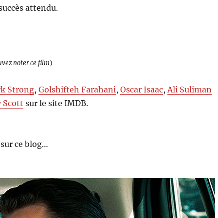
 succès attendu.
uvez noter ce film
)
k Strong
,
Golshifteh Farahani
,
Oscar Isaac
,
Ali Suliman
y Scott
sur le site IMDB.
sur ce blog…