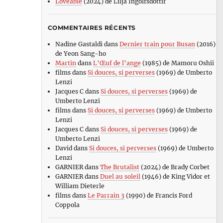
Loveable
(2024) de Lilja Ingolfsdottir
COMMENTAIRES RÉCENTS
Nadine Gastaldi
dans
Dernier train pour Busan
(2016)
de Yeon Sang-ho
Martin
dans
L’Œuf de l’ange
(1985) de Mamoru Oshii
films
dans
Si douces, si perverses
(1969) de Umberto
Lenzi
Jacques C
dans
Si douces, si perverses
(1969) de
Umberto Lenzi
films
dans
Si douces, si perverses
(1969) de Umberto
Lenzi
Jacques C
dans
Si douces, si perverses
(1969) de
Umberto Lenzi
David
dans
Si douces, si perverses
(1969) de Umberto
Lenzi
GARNIER
dans
The Brutalist
(2024) de Brady Corbet
GARNIER
dans
Duel au soleil
(1946) de King Vidor et
William Dieterle
films
dans
Le Parrain 3
(1990) de Francis Ford
Coppola