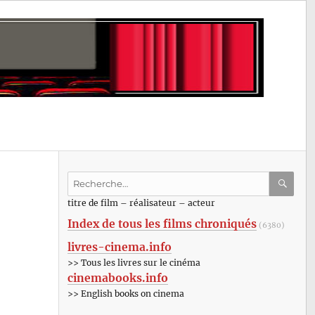
Recherche
pour
RECHE
OK
titre de film – réalisateur – acteur
:
Index de tous les films chroniqués
(6380)
livres-cinema.info
>> Tous les livres sur le cinéma
cinemabooks.info
>> English books on cinema