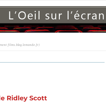
ment films.blog.lemonde.fr)
e Ridley Scott