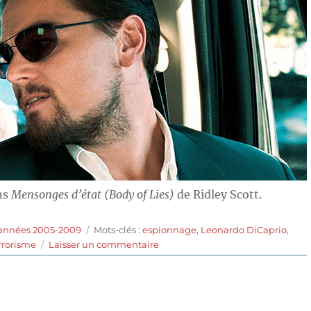
ns
Mensonges d’état (Body of Lies)
de Ridley Scott.
Étiquettes
 années 2005-2009
Mots-clés :
espionnage
,
Leonardo DiCaprio
,
sur
rrorisme
Laisser un commentaire
Mensonges
d’état
(2008)
de