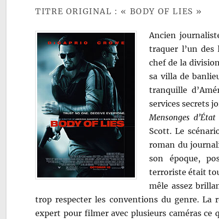
TITRE ORIGINAL : « BODY OF LIES »
Ancien journalist
traquer l’un des 
chef de la divisio
sa villa de banlie
tranquille d’Amé
services secrets j
Mensonges d’État
Scott. Le scénari
roman du journali
son époque, po
terroriste était to
mêle assez brilla
trop respecter les conventions du genre. La r
expert pour filmer avec plusieurs caméras ce qu