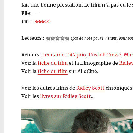
fait une bonne prestation. Le film n’a pas eu le
Elle
:
–
Lui
:
Lecteurs :
(
pas de note pour l'instant, vous po
Acteurs:
Leonardo DiCaprio
,
Russell Crowe
,
Mar
Voir la
fiche du film
et la filmographie de
Ridle
Voir la
fiche du film
sur AlloCiné.
Voir les autres films de
Ridley Scott
chroniqués 
Voir les
livres sur Ridley Scott
…