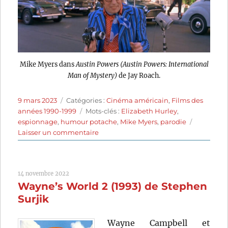
Mike Myers dans
Austin Powers (Austin Powers: International
Man of Mystery)
de Jay Roach.
Publié
Catégories
9 mars 2023
Catégories :
Cinéma américain
,
Films des
le
Étiquettes
années 1990-1999
Mots-clés :
Elizabeth Hurley
,
espionnage
,
humour potache
,
Mike Myers
,
parodie
sur
Laisser un commentaire
Austin
Powers
(1997)
14 novembre 2022
de
Wayne’s World 2 (1993) de Stephen
Jay
Roach
Surjik
Wayne Campbell et