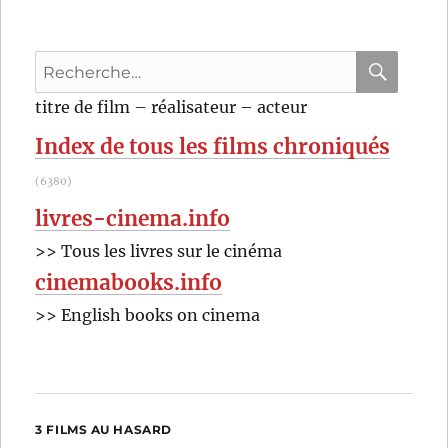
(1992)
de
Penelop
Recherche
Spheeri
pour
RECHER
OK
titre de film – réalisateur – acteur
:
Index de tous les films chroniqués
(6380)
livres-cinema.info
>> Tous les livres sur le cinéma
cinemabooks.info
>> English books on cinema
3 FILMS AU HASARD