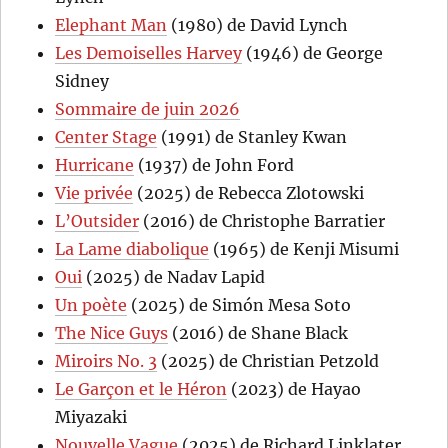
Elephant Man
(1980) de David Lynch
Les Demoiselles Harvey
(1946) de George
Sidney
Sommaire de juin 2026
Center Stage
(1991) de Stanley Kwan
Hurricane
(1937) de John Ford
Vie privée
(2025) de Rebecca Zlotowski
L’Outsider
(2016) de Christophe Barratier
La Lame diabolique
(1965) de Kenji Misumi
Oui
(2025) de Nadav Lapid
Un poète
(2025) de Simón Mesa Soto
The Nice Guys
(2016) de Shane Black
Miroirs No. 3
(2025) de Christian Petzold
Le Garçon et le Héron
(2023) de Hayao
Miyazaki
Nouvelle Vague
(2025) de Richard Linklater