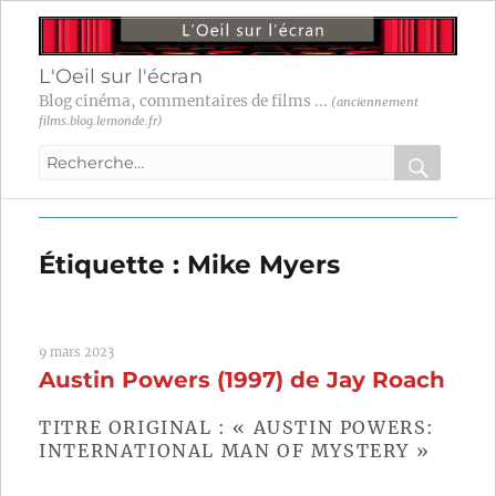
L'Oeil sur l'écran
Blog cinéma, commentaires de films ...
(anciennement
films.blog.lemonde.fr)
Recherche
pour
RECHER
OK
:
Étiquette :
Mike Myers
9 mars 2023
Austin Powers (1997) de Jay Roach
TITRE ORIGINAL : « AUSTIN POWERS:
INTERNATIONAL MAN OF MYSTERY »