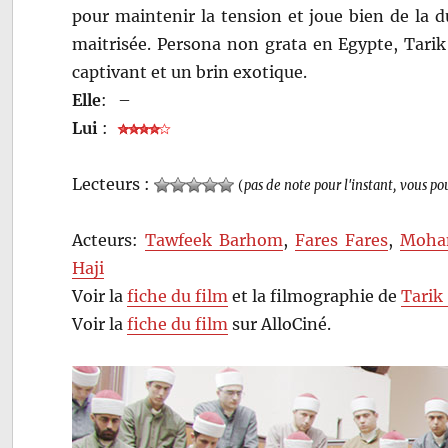
pour maintenir la tension et joue bien de la d
maitrisée. Persona non grata en Egypte, Tarik
captivant et un brin exotique.
Elle
:
–
Lui
:
Lecteurs :
(
pas de note pour l'instant, vous po
Acteurs:
Tawfeek Barhom
,
Fares Fares
,
Moha
Haji
Voir la
fiche du film
et la filmographie de
Tarik
Voir la
fiche du film
sur AlloCiné.