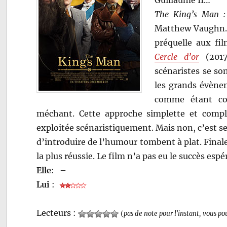
Guillaume II…
The King’s Man :
Matthew Vaughn. I
préquelle aux fi
Cercle d’or
(2017
scénaristes se son
les grands évène
comme étant co
méchant. Cette approche simplette et complo
exploitée scénaristiquement. Mais non, c’est seu
d’introduire de l’humour tombent à plat. Finale
la plus réussie. Le film n’a pas eu le succès esp
Elle
:
–
Lui
:
Lecteurs :
(
pas de note pour l'instant, vous po