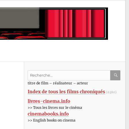
Recherche
pour
RECHE
OK
titre de film – réalisateur – acteur
:
Index de tous les films chroniqués
(6380)
livres-cinema.info
>> Tous les livres sur le cinéma
cinemabooks.info
>> English books on cinema