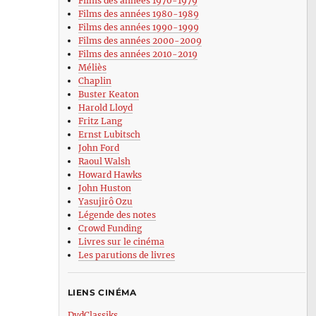
Films des années 1970-1979
Films des années 1980-1989
Films des années 1990-1999
Films des années 2000-2009
Films des années 2010-2019
Méliès
Chaplin
Buster Keaton
Harold Lloyd
Fritz Lang
Ernst Lubitsch
John Ford
Raoul Walsh
Howard Hawks
John Huston
Yasujirô Ozu
Légende des notes
Crowd Funding
Livres sur le cinéma
Les parutions de livres
LIENS CINÉMA
DvdClassiks