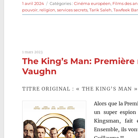
Publié
Catégories
1 avril 2024
Catégories :
Cinéma européen
,
Films des a
le
pouvoir
,
religion
,
services secrets
,
Tarik Saleh
,
Tawfeek Ba
1 mars 2023
The King’s Man: Première
Vaughn
TITRE ORIGINAL : « THE KING’S MAN »
Alors que la Prem
un super espion
Kingsman, fait 
Ensemble, ils von