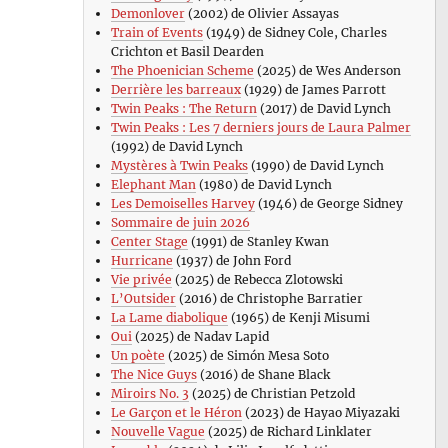
Demonlover
(2002) de Olivier Assayas
Train of Events
(1949) de Sidney Cole, Charles
Crichton et Basil Dearden
The Phoenician Scheme
(2025) de Wes Anderson
Derrière les barreaux
(1929) de James Parrott
Twin Peaks : The Return
(2017) de David Lynch
Twin Peaks : Les 7 derniers jours de Laura Palmer
(1992) de David Lynch
Mystères à Twin Peaks
(1990) de David Lynch
Elephant Man
(1980) de David Lynch
Les Demoiselles Harvey
(1946) de George Sidney
Sommaire de juin 2026
Center Stage
(1991) de Stanley Kwan
Hurricane
(1937) de John Ford
Vie privée
(2025) de Rebecca Zlotowski
L’Outsider
(2016) de Christophe Barratier
La Lame diabolique
(1965) de Kenji Misumi
Oui
(2025) de Nadav Lapid
Un poète
(2025) de Simón Mesa Soto
The Nice Guys
(2016) de Shane Black
Miroirs No. 3
(2025) de Christian Petzold
Le Garçon et le Héron
(2023) de Hayao Miyazaki
Nouvelle Vague
(2025) de Richard Linklater