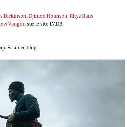
is Dickinson
,
Djimon Hounsou
,
Rhys Ifans
hew Vaughn
sur le site IMDB.
qués sur ce blog…