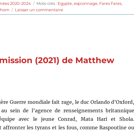
Étiquettes
nnées 2020-2024
Mots-clés :
Egypte
,
espionnage
,
Fares Fares
,
sur
rhom
Laisser un commentaire
La
Conspiration
du
Caire
(2022)
de
Tarik
 mission (2021) de Matthew
Saleh
ière Guerre mondiale fait rage, le duc Orlando d’Oxford,
 au sein de l’agence de renseignements britannique
équipe avec le jeune Conrad, Mata Hari et Shola.
t affronter les tyrans et les fous, comme Raspoutine ou