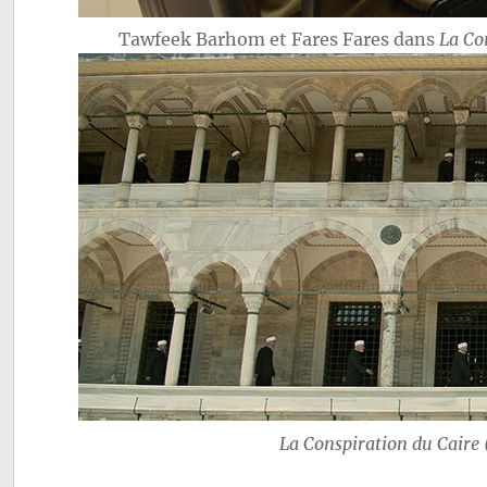
Tawfeek Barhom et Fares Fares dans
La Co
La Conspiration du Caire