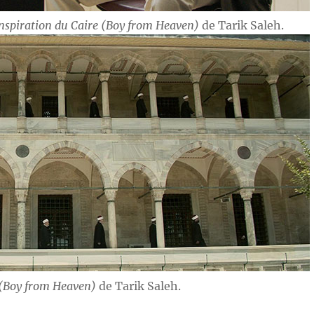
nspiration du Caire (Boy from Heaven)
de Tarik Saleh.
 (Boy from Heaven)
de Tarik Saleh.