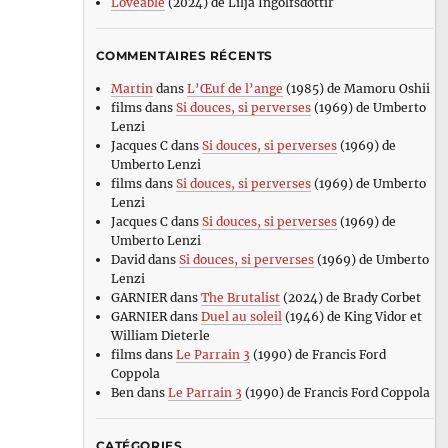
Loveable
(2024) de Lilja Ingolfsdottir
COMMENTAIRES RÉCENTS
Martin
dans
L’Œuf de l’ange
(1985) de Mamoru Oshii
films
dans
Si douces, si perverses
(1969) de Umberto
Lenzi
Jacques C
dans
Si douces, si perverses
(1969) de
Umberto Lenzi
films
dans
Si douces, si perverses
(1969) de Umberto
Lenzi
Jacques C
dans
Si douces, si perverses
(1969) de
Umberto Lenzi
David
dans
Si douces, si perverses
(1969) de Umberto
Lenzi
GARNIER
dans
The Brutalist
(2024) de Brady Corbet
GARNIER
dans
Duel au soleil
(1946) de King Vidor et
William Dieterle
films
dans
Le Parrain 3
(1990) de Francis Ford
Coppola
Ben
dans
Le Parrain 3
(1990) de Francis Ford Coppola
CATÉGORIES