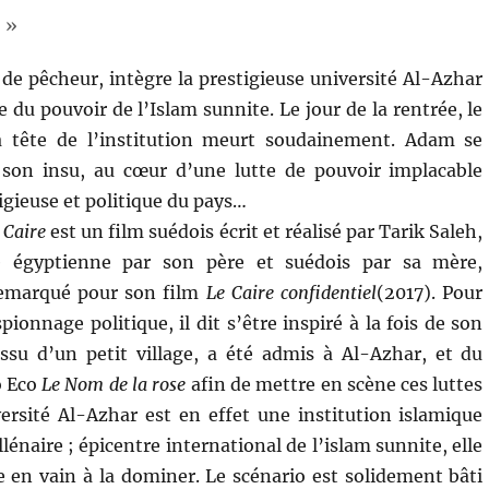
 »
 de pêcheur, intègre la prestigieuse université Al-Azhar
e du pouvoir de l’Islam sunnite. Le jour de la rentrée, le
 tête de l’institution meurt soudainement. Adam se
à son insu, au cœur d’une lutte de pouvoir implacable
eligieuse et politique du pays…
 Caire
est un film suédois écrit et réalisé par Tarik Saleh,
ne égyptienne par son père et suédois par sa mère,
 remarqué pour son film
Le Caire confidentiel
(2017). Pour
spionnage politique, il dit s’être inspiré à la fois de son
ssu d’un petit village, a été admis à Al-Azhar, et du
o Eco
Le Nom de la rose
afin de mettre en scène ces luttes
versité Al-Azhar est en effet une institution islamique
énaire ; épicentre international de l’islam sunnite, elle
he en vain à la dominer. Le scénario est solidement bâti