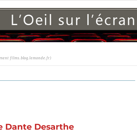
ment films.blog.lemonde.fr)
de Dante Desarthe