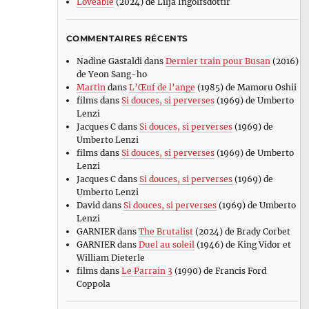
Loveable
(2024) de Lilja Ingolfsdottir
COMMENTAIRES RÉCENTS
Nadine Gastaldi
dans
Dernier train pour Busan
(2016)
de Yeon Sang-ho
Martin
dans
L’Œuf de l’ange
(1985) de Mamoru Oshii
films
dans
Si douces, si perverses
(1969) de Umberto
Lenzi
Jacques C
dans
Si douces, si perverses
(1969) de
Umberto Lenzi
films
dans
Si douces, si perverses
(1969) de Umberto
Lenzi
Jacques C
dans
Si douces, si perverses
(1969) de
Umberto Lenzi
David
dans
Si douces, si perverses
(1969) de Umberto
Lenzi
GARNIER
dans
The Brutalist
(2024) de Brady Corbet
GARNIER
dans
Duel au soleil
(1946) de King Vidor et
William Dieterle
films
dans
Le Parrain 3
(1990) de Francis Ford
Coppola