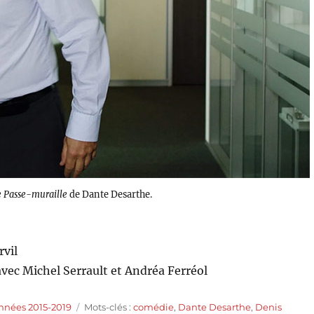
e Passe-muraille
de Dante Desarthe.
rvil
avec Michel Serrault et Andréa Ferréol
Étiquettes
nnées 2015-2019
Mots-clés :
comédie
,
Dante Desarthe
,
Denis