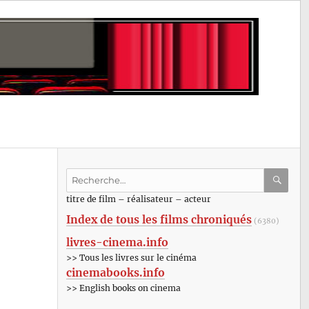
Recherche
pour
RECHE
OK
titre de film – réalisateur – acteur
:
Index de tous les films chroniqués
(6380)
livres-cinema.info
>> Tous les livres sur le cinéma
cinemabooks.info
>> English books on cinema