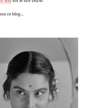
jit Ray
sur le site IMDB.
sur ce blog…