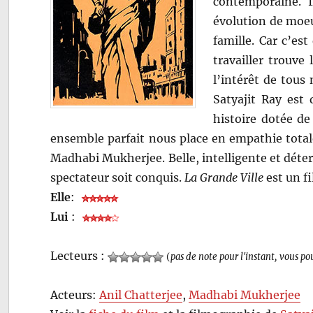
contemporaine. I
évolution de moeur
famille. Car c’es
travailler trouve 
l’intérêt de tous
Satyajit Ray est 
histoire dotée d
ensemble parfait nous place en empathie total
Madhabi Mukherjee. Belle, intelligente et déter
spectateur soit conquis.
La Grande Ville
est un fi
Elle
:
Lui
:
Lecteurs :
(
pas de note pour l'instant, vous po
Acteurs:
Anil Chatterjee
,
Madhabi Mukherjee