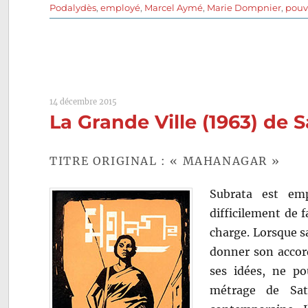
le
Podalydès
,
employé
,
Marcel Aymé
,
Marie Dompnier
,
pouv
14 décembre 2015
La Grande Ville (1963) de S
TITRE ORIGINAL : « MAHANAGAR »
Subrata est em
difficilement de f
charge. Lorsque sa
donner son accord
ses idées, ne po
métrage de Sat