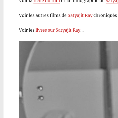
Voir la
fiche du film
et la filmographie de
Satya
Voir les autres films de
Satyajit Ray
chroniqués 
Voir les
livres sur Satyajit Ray
…