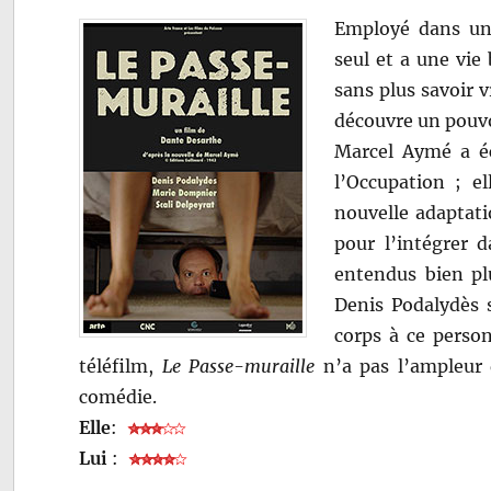
Employé dans une
seul et a une vie
sans plus savoir 
découvre un pouvoi
Marcel Aymé a éc
l’Occupation ; e
nouvelle adaptati
pour l’intégrer 
entendus bien pl
Denis Podalydès 
corps à ce person
téléfilm,
Le Passe-muraille
n’a pas l’ampleur 
comédie.
Elle
:
Lui
: