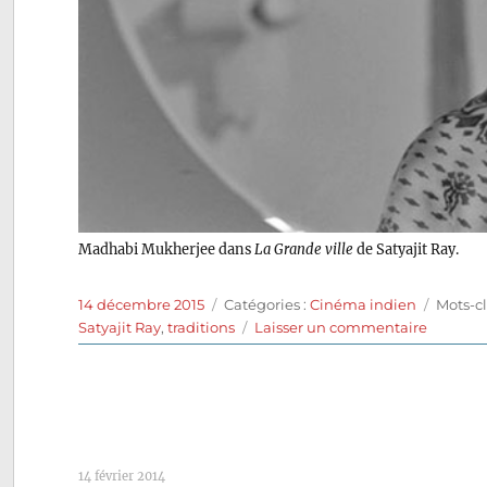
Madhabi Mukherjee dans
La Grande ville
de Satyajit Ray.
Publié
Catégories
Étiquet
14 décembre 2015
Catégories :
Cinéma indien
Mots-cl
le
sur
Satyajit Ray
,
traditions
Laisser un commentaire
La
Grande
Ville
(1963)
de
Satyajit
14 février 2014
Ray