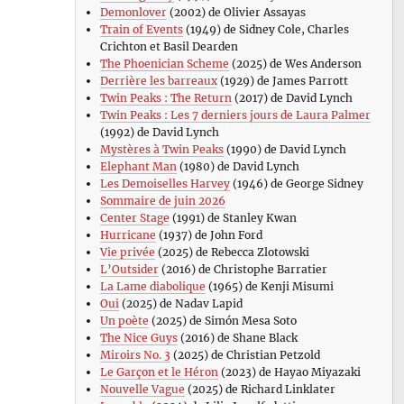
Demonlover
(2002) de Olivier Assayas
Train of Events
(1949) de Sidney Cole, Charles
Crichton et Basil Dearden
The Phoenician Scheme
(2025) de Wes Anderson
Derrière les barreaux
(1929) de James Parrott
Twin Peaks : The Return
(2017) de David Lynch
Twin Peaks : Les 7 derniers jours de Laura Palmer
(1992) de David Lynch
Mystères à Twin Peaks
(1990) de David Lynch
Elephant Man
(1980) de David Lynch
Les Demoiselles Harvey
(1946) de George Sidney
Sommaire de juin 2026
Center Stage
(1991) de Stanley Kwan
Hurricane
(1937) de John Ford
Vie privée
(2025) de Rebecca Zlotowski
L’Outsider
(2016) de Christophe Barratier
La Lame diabolique
(1965) de Kenji Misumi
Oui
(2025) de Nadav Lapid
Un poète
(2025) de Simón Mesa Soto
The Nice Guys
(2016) de Shane Black
Miroirs No. 3
(2025) de Christian Petzold
Le Garçon et le Héron
(2023) de Hayao Miyazaki
Nouvelle Vague
(2025) de Richard Linklater