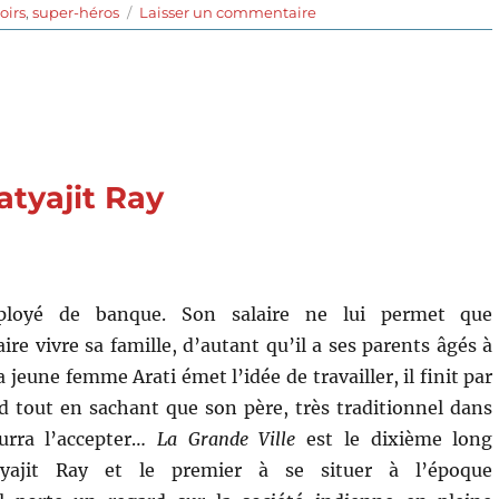
sur
oirs
,
super-héros
Laisser un commentaire
Le
Passe-
muraille
(2016)
de
Dante
Desarthe
atyajit Ray
ployé de banque. Son salaire ne lui permet que
aire vivre sa famille, d’autant qu’il a ses parents âgés à
 jeune femme Arati émet l’idée de travailler, il finit par
 tout en sachant que son père, très traditionnel dans
urra l’accepter…
La Grande Ville
est le dixième long
yajit Ray et le premier à se situer à l’époque