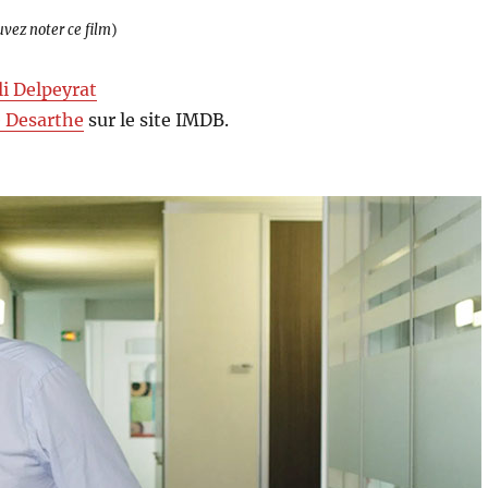
uvez noter ce film
)
li Delpeyrat
 Desarthe
sur le site IMDB.