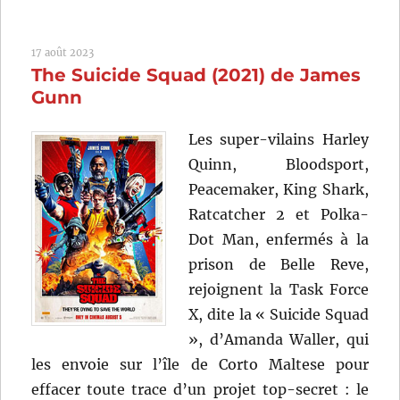
Man:
Across
17 août 2023
the
The Suicide Squad (2021) de James
Spider-
Verse
Gunn
(2023)
de
Les super-vilains Harley
Joaquim
Quinn, Bloodsport,
Dos
Santos,
Peacemaker, King Shark,
Kemp
Ratcatcher 2 et Polka-
Powers
Dot Man, enfermés à la
et
Justin
prison de Belle Reve,
K.
rejoignent la Task Force
Thompson
X, dite la « Suicide Squad
», d’Amanda Waller, qui
les envoie sur l’île de Corto Maltese pour
effacer toute trace d’un projet top-secret : le