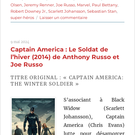
Olsen
,
Jeremy Renner
,
Joe Russo
,
Marvel
,
Paul Bettany
,
Robert Downey Jr.
,
Scarlett Johansson
,
Sebastian Stan
,
sur
super-héros
Laisser un commentaire
Captain
America:
Civil
9 mai 2024
War
Captain America : Le Soldat de
(2016)
de
l’hiver (2014) de Anthony Russo et
Anthony
Joe Russo
Russo
et
TITRE ORIGINAL : « CAPTAIN AMERICA:
Joe
THE WINTER SOLDIER »
Russo
S’associant à Black
Widow (Scarlett
Johansson), Captain
America (Chris Evans)
lutte pour désamorcer