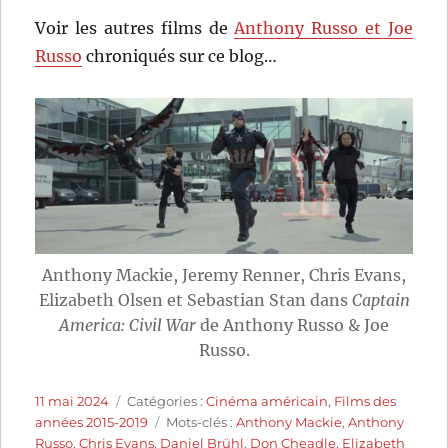
Voir les autres films de
Anthony Russo et Joe
Russo
chroniqués sur ce blog…
Anthony Mackie, Jeremy Renner, Chris Evans,
Elizabeth Olsen et Sebastian Stan dans
Captain
America: Civil War
de Anthony Russo & Joe
Russo.
Publié
Catégories
11 mai 2024
Catégories :
Cinéma américain
,
Films des
le
Étiquettes
années 2015-2019
Mots-clés :
Anthony Mackie
,
Anthony
Russo
,
Chris Evans
,
Daniel Brühl
,
Don Cheadle
,
Elizabeth