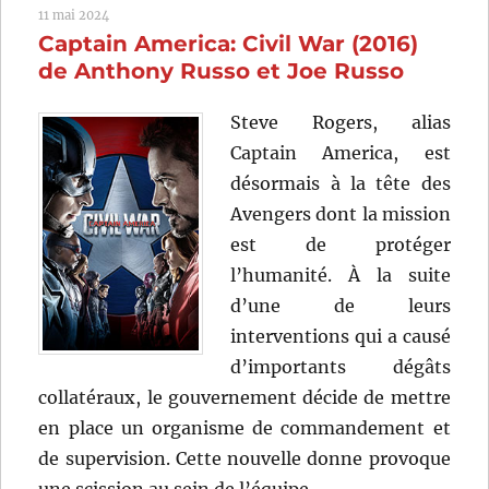
11 mai 2024
James
Captain America: Civil War (2016)
Gunn
de Anthony Russo et Joe Russo
Steve Rogers, alias
Captain America, est
désormais à la tête des
Avengers dont la mission
est de protéger
l’humanité. À la suite
d’une de leurs
interventions qui a causé
d’importants dégâts
collatéraux, le gouvernement décide de mettre
en place un organisme de commandement et
de supervision. Cette nouvelle donne provoque
une scission au sein de l’équipe.