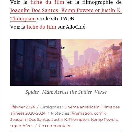
Voir la
fiche du film
et la filmographie de
Joaquim Dos Santos, Kemp Powers et Justin K.
Thompson
sur le site IMDB.
Voir la
fiche du film
sur AlloCiné.
Spider-Man: Across the Spider-Verse
Publié
Catégories
1 février 2024
Catégories :
Cinéma américain
,
Films des
le
Étiquettes
années 2020-2024
Mots-clés :
Animation
,
comix
,
Joaquim Dos Santos
,
Justin K. Thompson
,
Kemp Powers
,
sur
super-héros
Un commentaire
Spider-