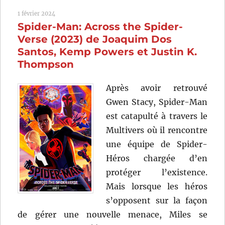
First
1 février 2024
Aveng
Spider-Man: Across the Spider-
(2011)
de
Verse (2023) de Joaquim Dos
Joe
Santos, Kemp Powers et Justin K.
Johns
Thompson
Après avoir retrouvé
Gwen Stacy, Spider-Man
est catapulté à travers le
Multivers où il rencontre
une équipe de Spider-
Héros chargée d’en
protéger l’existence.
Mais lorsque les héros
s’opposent sur la façon
de gérer une nouvelle menace, Miles se