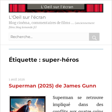
L'Oeil sur l'écran
Blog cinéma, commentaires de films ...
(anciennement
films.blog.lemonde.fr)
Recherche
pour
RECHER
OK
:
Étiquette :
super-héros
1 avril 2026
Superman (2025) de James Gunn
Superman se retrouve
impliqué dans des
conflits aux quatre coins