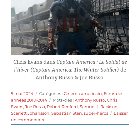
Chris Evans dans
Captain America : Le Soldat de
l’hiver (Captain America: The Winter Soldier)
de
Anthony Russo & Joe Russo.
Publié
Catégories
9 mai 2024
Catégories :
Cinéma américain
,
Films des
le
Étiquettes
années 2010-2014
Mots-clés :
Anthony Russo
,
Chris
Evans
,
Joe Russo
,
Robert Redford
,
Samuel L. Jackson
,
Scarlett Johansson
,
Sebastian Stan
,
super-héros
Laisser
sur
un commentaire
Captain
America
: