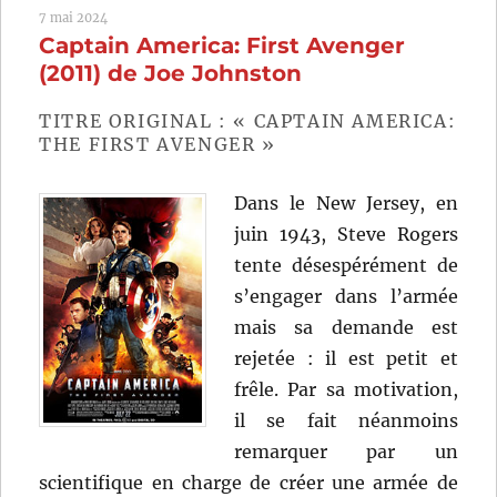
7 mai 2024
Le
Captain America: First Avenger
Soldat
de
(2011) de Joe Johnston
l’hiver
(2014)
TITRE ORIGINAL : « CAPTAIN AMERICA:
de
THE FIRST AVENGER »
Anthony
Russo
Dans le New Jersey, en
et
Joe
juin 1943, Steve Rogers
Russo
tente désespérément de
s’engager dans l’armée
mais sa demande est
rejetée : il est petit et
frêle. Par sa motivation,
il se fait néanmoins
remarquer par un
scientifique en charge de créer une armée de