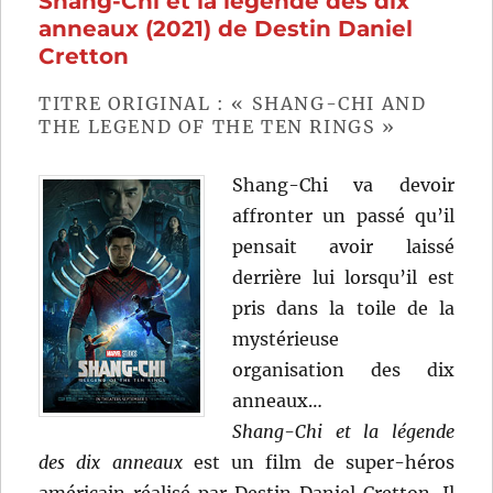
Shang-Chi et la légende des dix
Quentin
anneaux (2021) de Destin Daniel
Dupieux
Cretton
TITRE ORIGINAL : « SHANG-CHI AND
THE LEGEND OF THE TEN RINGS »
Shang-Chi va devoir
affronter un passé qu’il
pensait avoir laissé
derrière lui lorsqu’il est
pris dans la toile de la
mystérieuse
organisation des dix
anneaux…
Shang-Chi et la légende
des dix anneaux
est un film de super-héros