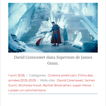
David Corenswet dans
Superman
de James
Gunn.
Publié
Catégories
1 avril 2026
Catégories :
Cinéma américain
,
Films des
le
Étiquettes
années 2025-2029
Mots-clés :
David Corenswet
,
James
Gunn
,
Nicholas Hoult
,
Rachel Brosnahan
,
super-héros
sur
Laisser un commentaire
Superman
(2025)
de