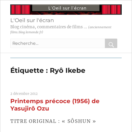
L'Oeil sur l'écran
Blog cinéma, commentaires de films ...
(anciennement
films.blog.lemonde.fr)
Recherche
pour
RECHER
OK
:
Étiquette :
Ryô Ikebe
2 décembre 2012
Printemps précoce (1956) de
Yasujirô Ozu
TITRE ORIGINAL : « SÔSHUN »