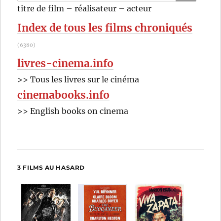
pour
RECHER
OK
titre de film – réalisateur – acteur
:
Index de tous les films chroniqués
(6380)
livres-cinema.info
>> Tous les livres sur le cinéma
cinemabooks.info
>> English books on cinema
3 FILMS AU HASARD