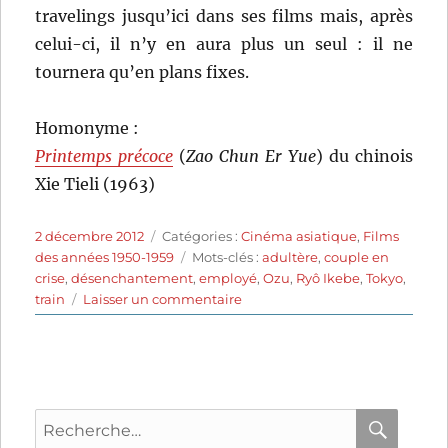
travelings jusqu’ici dans ses films mais, après
celui-ci, il n’y en aura plus un seul : il ne
tournera qu’en plans fixes.
Homonyme :
Printemps précoce
(
Zao Chun Er Yue
) du chinois
Xie Tieli (1963)
Publié
Catégories
2 décembre 2012
Catégories :
Cinéma asiatique
,
Films
le
Étiquettes
des années 1950-1959
Mots-clés :
adultère
,
couple en
crise
,
désenchantement
,
employé
,
Ozu
,
Ryô Ikebe
,
Tokyo
,
sur
train
Laisser un commentaire
Printemps
précoce
(1956)
de
Yasujirô
Recherche
Ozu