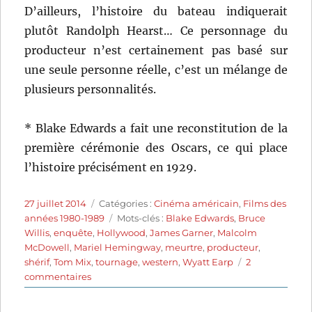
D’ailleurs, l’histoire du bateau indiquerait
plutôt Randolph Hearst… Ce personnage du
producteur n’est certainement pas basé sur
une seule personne réelle, c’est un mélange de
plusieurs personnalités.
* Blake Edwards a fait une reconstitution de la
première cérémonie des Oscars, ce qui place
l’histoire précisément en 1929.
Publié
Catégories
27 juillet 2014
Catégories :
Cinéma américain
,
Films des
le
Étiquettes
années 1980-1989
Mots-clés :
Blake Edwards
,
Bruce
Willis
,
enquête
,
Hollywood
,
James Garner
,
Malcolm
McDowell
,
Mariel Hemingway
,
meurtre
,
producteur
,
shérif
,
Tom Mix
,
tournage
,
western
,
Wyatt Earp
2
sur
commentaires
Meurtre
à