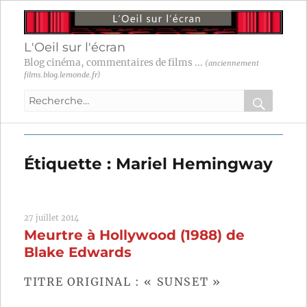
L'Oeil sur l'écran
Blog cinéma, commentaires de films ...
(anciennement
films.blog.lemonde.fr)
Recherche
pour
RECHER
OK
:
Étiquette :
Mariel Hemingway
27 juillet 2014
Meurtre à Hollywood (1988) de
Blake Edwards
TITRE ORIGINAL : « SUNSET »