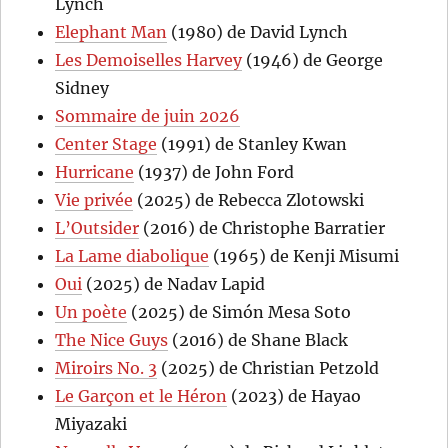
Lynch
Elephant Man
(1980) de David Lynch
Les Demoiselles Harvey
(1946) de George
Sidney
Sommaire de juin 2026
Center Stage
(1991) de Stanley Kwan
Hurricane
(1937) de John Ford
Vie privée
(2025) de Rebecca Zlotowski
L’Outsider
(2016) de Christophe Barratier
La Lame diabolique
(1965) de Kenji Misumi
Oui
(2025) de Nadav Lapid
Un poète
(2025) de Simón Mesa Soto
The Nice Guys
(2016) de Shane Black
Miroirs No. 3
(2025) de Christian Petzold
Le Garçon et le Héron
(2023) de Hayao
Miyazaki