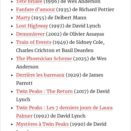
Tête brûlée
(1996) de Wes Anderson
Fanfare d’amour
(1935) de Richard Pottier
Marty
(1955) de Delbert Mann
Lost Highway
(1997) de David Lynch
Demonlover
(2002) de Olivier Assayas
Train of Events
(1949) de Sidney Cole,
Charles Crichton et Basil Dearden
The Phoenician Scheme
(2025) de Wes
Anderson
Derrière les barreaux
(1929) de James
Parrott
Twin Peaks : The Return
(2017) de David
Lynch
Twin Peaks : Les 7 derniers jours de Laura
Palmer
(1992) de David Lynch
Mystères à Twin Peaks
(1990) de David