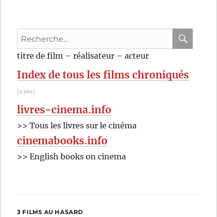
Hollywood
(1988)
de
Recherche
Blake
Edwards
pour
RECHER
OK
titre de film – réalisateur – acteur
:
Index de tous les films chroniqués
(6380)
livres-cinema.info
>> Tous les livres sur le cinéma
cinemabooks.info
>> English books on cinema
3 FILMS AU HASARD