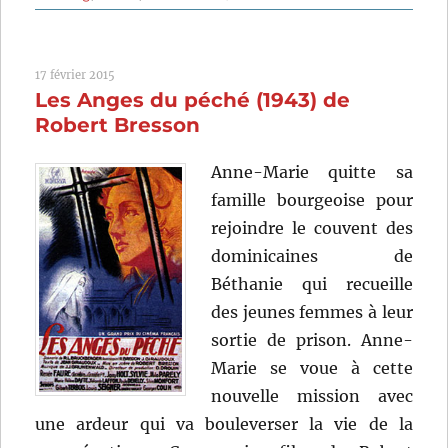
Deux
rouqui
dans
17 février 2015
la
Les Anges du péché (1943) de
bagarr
(1956)
Robert Bresson
de
Allan
Anne-Marie quitte sa
Dwan
famille bourgeoise pour
rejoindre le couvent des
dominicaines de
Béthanie qui recueille
des jeunes femmes à leur
sortie de prison. Anne-
Marie se voue à cette
nouvelle mission avec
une ardeur qui va bouleverser la vie de la