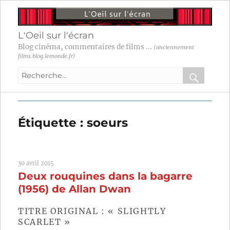
L'Oeil sur l'écran
Blog cinéma, commentaires de films ...
(anciennement
films.blog.lemonde.fr)
Recherche
pour
RECHER
OK
:
Étiquette :
soeurs
30 avril 2015
Deux rouquines dans la bagarre
(1956) de Allan Dwan
TITRE ORIGINAL : « SLIGHTLY
SCARLET »