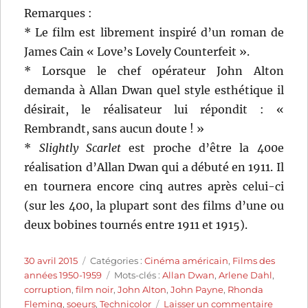
Remarques :
* Le film est librement inspiré d’un roman de
James Cain « Love’s Lovely Counterfeit ».
* Lorsque le chef opérateur John Alton
demanda à Allan Dwan quel style esthétique il
désirait, le réalisateur lui répondit : «
Rembrandt, sans aucun doute ! »
*
Slightly Scarlet
est proche d’être la 400e
réalisation d’Allan Dwan qui a débuté en 1911. Il
en tournera encore cinq autres après celui-ci
(sur les 400, la plupart sont des films d’une ou
deux bobines tournés entre 1911 et 1915).
Publié
Catégories
30 avril 2015
Catégories :
Cinéma américain
,
Films des
le
Étiquettes
années 1950-1959
Mots-clés :
Allan Dwan
,
Arlene Dahl
,
corruption
,
film noir
,
John Alton
,
John Payne
,
Rhonda
sur
Fleming
,
soeurs
,
Technicolor
Laisser un commentaire