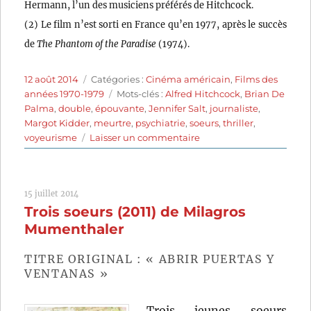
Hermann, l’un des musiciens préférés de Hitchcock.
(2) Le film n’est sorti en France qu’en 1977, après le succès
de
The Phantom of the Paradise
(1974).
Publié
Catégories
12 août 2014
Catégories :
Cinéma américain
,
Films des
le
Étiquettes
années 1970-1979
Mots-clés :
Alfred Hitchcock
,
Brian De
Palma
,
double
,
épouvante
,
Jennifer Salt
,
journaliste
,
Margot Kidder
,
meurtre
,
psychiatrie
,
soeurs
,
thriller
,
sur
voyeurisme
Laisser un commentaire
Soeurs
de
sang
15 juillet 2014
(1973)
Trois soeurs (2011) de Milagros
de
Brian
Mumenthaler
De
Palma
TITRE ORIGINAL : « ABRIR PUERTAS Y
VENTANAS »
Trois jeunes soeurs