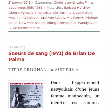
Publié
Catégories
21 janvier 2015
Catégories :
Cinéma américain
,
Films
le
Étiquettes
des années 1980-1989
Mots-clés :
Barbara Hershey
,
Dianne Wiest
,
drame existentiel
,
famille
,
Lloyd Nolan
,
Maureen O'Sullivan
,
Max von Sydow
,
Mia Farrow
,
Michael
Caine
,
New York
,
soeurs
,
triangle amoureux
,
Woody Allen
sur
Un commentaire
Hannah
et
ses
12 août 2014
soeurs
Soeurs de sang (1973) de Brian De
(1986)
de
Palma
Woody
Allen
TITRE ORIGINAL : « SISTERS »
Dans l’appartement
newyorkais d’une jeune
femme mannequin, un
meurtre est commis.