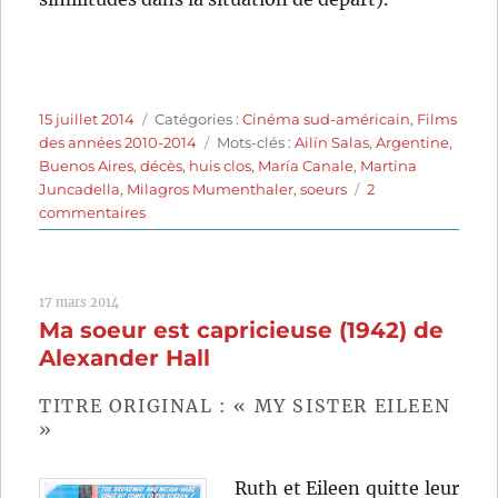
Publié
Catégories
15 juillet 2014
Catégories :
Cinéma sud-américain
,
Films
le
Étiquettes
des années 2010-2014
Mots-clés :
Ailín Salas
,
Argentine
,
Buenos Aires
,
décès
,
huis clos
,
María Canale
,
Martina
Juncadella
,
Milagros Mumenthaler
,
soeurs
2
sur
commentaires
Trois
soeurs
(2011)
17 mars 2014
de
Ma soeur est capricieuse (1942) de
Milagros
Mumenthaler
Alexander Hall
TITRE ORIGINAL : « MY SISTER EILEEN
»
Ruth et Eileen quitte leur