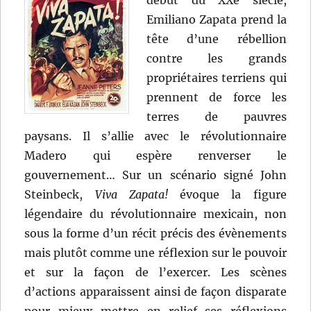
L.
Emiliano Zapata prend la
Mankiewicz
tête d’une rébellion
contre les grands
propriétaires terriens qui
prennent de force les
terres de pauvres
paysans. Il s’allie avec le révolutionnaire
Madero qui espère renverser le
gouvernement… Sur un scénario signé John
Steinbeck,
Viva Zapata!
évoque la figure
légendaire du révolutionnaire mexicain, non
sous la forme d’un récit précis des évènements
mais plutôt comme une réflexion sur le pouvoir
et sur la façon de l’exercer. Les scènes
d’actions apparaissent ainsi de façon disparate
pour mieux mettre en relief ses réflexions