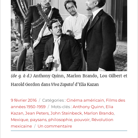
(de g. à d.)
Anthony Quinn, Marlon Brando, Lou Gilbert et
Harold Gordon dans
Viva Zapata!
d’Elia Kazan
Publié
Catégories
9 février 2016
Catégories :
Cinéma américain
,
Films des
le
Étiquettes
années 1950-1959
Mots-clés :
Anthony Quinn
,
Elia
Kazan
,
Jean Peters
,
John Steinbeck
,
Marlon Brando
,
Mexique
,
paysans
,
philosophie
,
pouvoir
,
Révolution
sur
mexicaine
Un commentaire
Viva