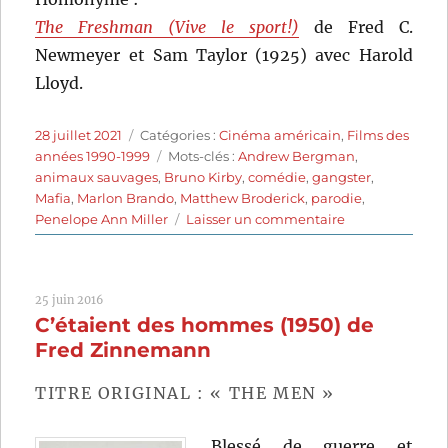
The Freshman (Vive le sport!)
de Fred C.
Newmeyer et Sam Taylor (1925) avec Harold
Lloyd.
Publié
Catégories
28 juillet 2021
Catégories :
Cinéma américain
,
Films des
le
Étiquettes
années 1990-1999
Mots-clés :
Andrew Bergman
,
animaux sauvages
,
Bruno Kirby
,
comédie
,
gangster
,
Mafia
,
Marlon Brando
,
Matthew Broderick
,
parodie
,
sur
Penelope Ann Miller
Laisser un commentaire
Premiers
pas
dans
25 juin 2016
la
C’étaient des hommes (1950) de
Mafia
(1990)
Fred Zinnemann
de
Andrew
TITRE ORIGINAL : « THE MEN »
Bergman
Blessé de guerre et