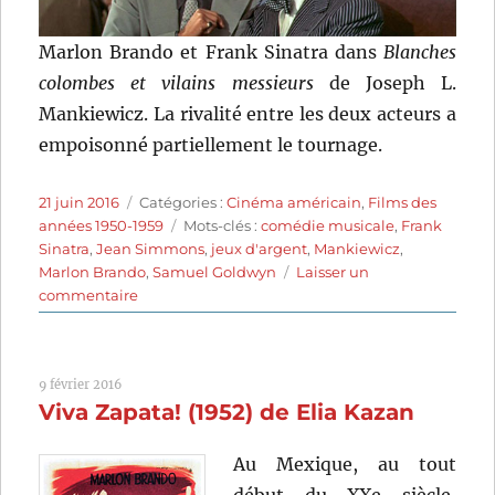
Marlon Brando et Frank Sinatra dans
Blanches
colombes et vilains messieurs
de Joseph L.
Mankiewicz. La rivalité entre les deux acteurs a
empoisonné partiellement le tournage.
Publié
Catégories
21 juin 2016
Catégories :
Cinéma américain
,
Films des
le
Étiquettes
années 1950-1959
Mots-clés :
comédie musicale
,
Frank
Sinatra
,
Jean Simmons
,
jeux d'argent
,
Mankiewicz
,
Marlon Brando
,
Samuel Goldwyn
Laisser un
sur
commentaire
Blanches
colombes
et
9 février 2016
vilains
Viva Zapata! (1952) de Elia Kazan
messieurs
(1955)
de
Au Mexique, au tout
Joseph
début du XXe siècle,