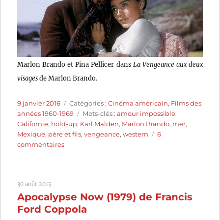
Marlon Brando et Pina Pellicer dans
La Vengeance aux deux
visages
de Marlon Brando.
Publié
Catégories
9 janvier 2016
Catégories :
Cinéma américain
,
Films des
le
Étiquettes
années 1960-1969
Mots-clés :
amour impossible
,
Californie
,
hold-up
,
Karl Malden
,
Marlon Brando
,
mer
,
Mexique
,
père et fils
,
vengeance
,
western
6
sur
commentaires
La
Vengeance
aux
30 août 2015
deux
Apocalypse Now (1979) de Francis
visages
(1961)
Ford Coppola
de