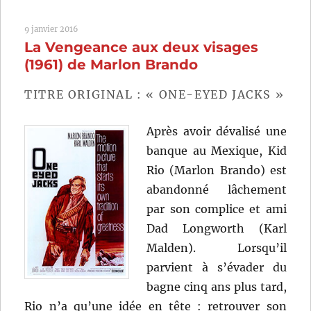
Zapata!
(1952)
9 janvier 2016
de
La Vengeance aux deux visages
Elia
Kazan
(1961) de Marlon Brando
TITRE ORIGINAL : « ONE-EYED JACKS »
Après avoir dévalisé une
banque au Mexique, Kid
Rio (Marlon Brando) est
abandonné lâchement
par son complice et ami
Dad Longworth (Karl
Malden). Lorsqu’il
parvient à s’évader du
bagne cinq ans plus tard,
Rio n’a qu’une idée en tête : retrouver son