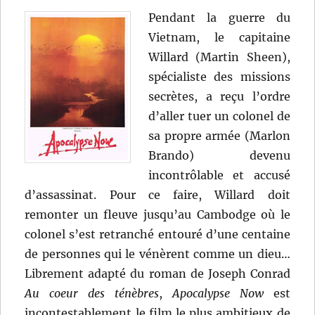
Marlon
Pendant la guerre du
Brando
Vietnam, le capitaine
Willard (Martin Sheen),
spécialiste des missions
secrètes, a reçu l’ordre
d’aller tuer un colonel de
sa propre armée (Marlon
Brando) devenu
incontrôlable et accusé
d’assassinat. Pour ce faire, Willard doit
remonter un fleuve jusqu’au Cambodge où le
colonel s’est retranché entouré d’une centaine
de personnes qui le vénèrent comme un dieu…
Librement adapté du roman de Joseph Conrad
Au coeur des ténèbres
,
Apocalypse Now
est
incontestablement le film le plus ambitieux de