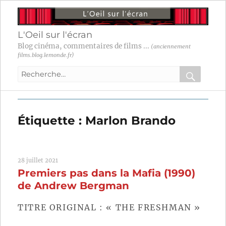
L'Oeil sur l'écran
Blog cinéma, commentaires de films ...
(anciennement
films.blog.lemonde.fr)
Recherche
pour
RECHER
OK
:
Étiquette :
Marlon Brando
28 juillet 2021
Premiers pas dans la Mafia (1990)
de Andrew Bergman
TITRE ORIGINAL : « THE FRESHMAN »