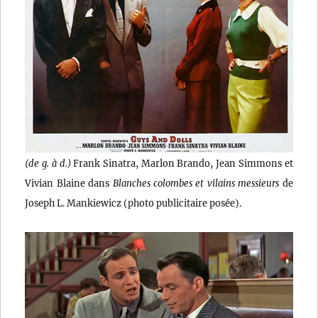
(de g. à d.)
Frank Sinatra, Marlon Brando, Jean Simmons et
Vivian Blaine dans
Blanches colombes et vilains messieurs
de
Joseph L. Mankiewicz (photo publicitaire posée).