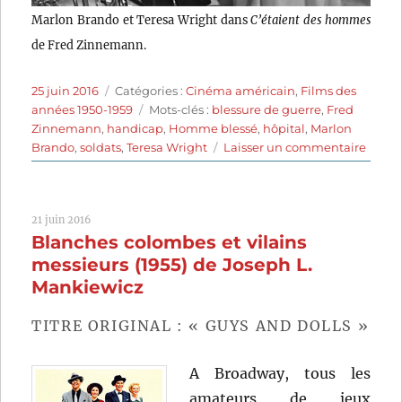
Marlon Brando et Teresa Wright dans
C’étaient des hommes
de Fred Zinnemann.
Publié
Catégories
25 juin 2016
Catégories :
Cinéma américain
,
Films des
le
Étiquettes
années 1950-1959
Mots-clés :
blessure de guerre
,
Fred
Zinnemann
,
handicap
,
Homme blessé
,
hôpital
,
Marlon
sur
Brando
,
soldats
,
Teresa Wright
Laisser un commentaire
C’étai
des
homm
21 juin 2016
(1950)
Blanches colombes et vilains
de
Fred
messieurs (1955) de Joseph L.
Zinn
Mankiewicz
TITRE ORIGINAL : « GUYS AND DOLLS »
A Broadway, tous les
amateurs de jeux