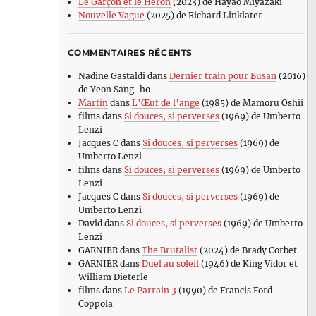
Le Garçon et le Héron
(2023) de Hayao Miyazaki
Nouvelle Vague
(2025) de Richard Linklater
COMMENTAIRES RÉCENTS
Nadine Gastaldi
dans
Dernier train pour Busan
(2016)
de Yeon Sang-ho
Martin
dans
L’Œuf de l’ange
(1985) de Mamoru Oshii
films
dans
Si douces, si perverses
(1969) de Umberto
Lenzi
Jacques C
dans
Si douces, si perverses
(1969) de
Umberto Lenzi
films
dans
Si douces, si perverses
(1969) de Umberto
Lenzi
Jacques C
dans
Si douces, si perverses
(1969) de
Umberto Lenzi
David
dans
Si douces, si perverses
(1969) de Umberto
Lenzi
GARNIER
dans
The Brutalist
(2024) de Brady Corbet
GARNIER
dans
Duel au soleil
(1946) de King Vidor et
William Dieterle
films
dans
Le Parrain 3
(1990) de Francis Ford
Coppola