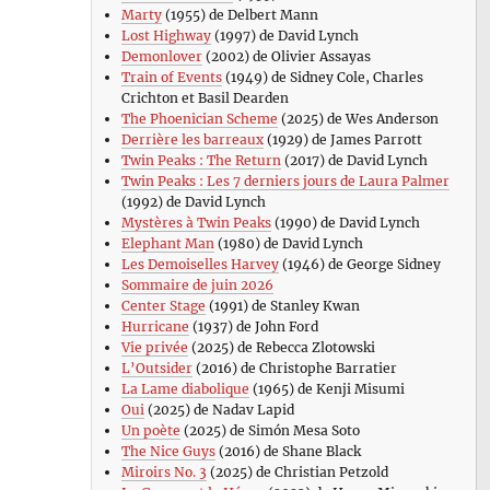
Marty
(1955) de Delbert Mann
Lost Highway
(1997) de David Lynch
Demonlover
(2002) de Olivier Assayas
Train of Events
(1949) de Sidney Cole, Charles
Crichton et Basil Dearden
The Phoenician Scheme
(2025) de Wes Anderson
Derrière les barreaux
(1929) de James Parrott
Twin Peaks : The Return
(2017) de David Lynch
Twin Peaks : Les 7 derniers jours de Laura Palmer
(1992) de David Lynch
Mystères à Twin Peaks
(1990) de David Lynch
Elephant Man
(1980) de David Lynch
Les Demoiselles Harvey
(1946) de George Sidney
Sommaire de juin 2026
Center Stage
(1991) de Stanley Kwan
Hurricane
(1937) de John Ford
Vie privée
(2025) de Rebecca Zlotowski
L’Outsider
(2016) de Christophe Barratier
La Lame diabolique
(1965) de Kenji Misumi
Oui
(2025) de Nadav Lapid
Un poète
(2025) de Simón Mesa Soto
The Nice Guys
(2016) de Shane Black
Miroirs No. 3
(2025) de Christian Petzold