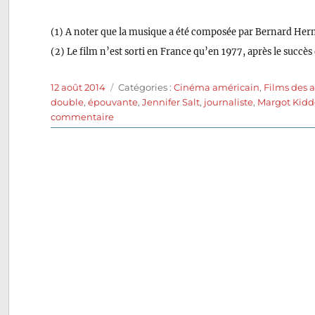
(1) A noter que la musique a été composée par Bernard Her
(2) Le film n’est sorti en France qu’en 1977, après le succès
Publié
Catégories
12 août 2014
Catégories :
Cinéma américain
,
Films des 
le
double
,
épouvante
,
Jennifer Salt
,
journaliste
,
Margot Kidd
sur
commentaire
Soeurs
de
sang
(1973)
de
Brian
De
Palma