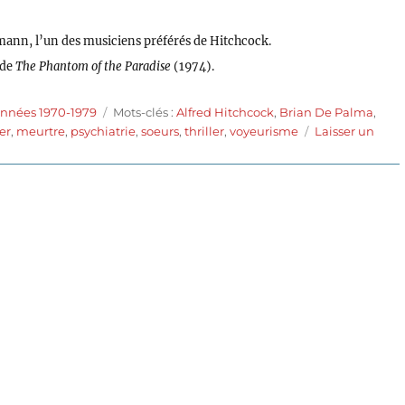
mann, l’un des musiciens préférés de Hitchcock.
 de
The Phantom of the Paradise
(1974).
Étiquettes
années 1970-1979
Mots-clés :
Alfred Hitchcock
,
Brian De Palma
,
er
,
meurtre
,
psychiatrie
,
soeurs
,
thriller
,
voyeurisme
Laisser un