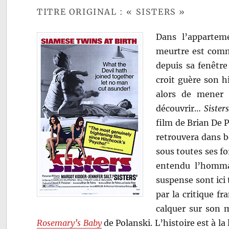
TITRE ORIGINAL : « SISTERS »
Dans l’apparte
meurtre est commi
depuis sa fenêtre 
croit guère son h
alors de mener 
découvrir…
Sisters
film de Brian De 
retrouvera dans b
sous toutes ses f
entendu l’homma
suspense sont ic
par la critique f
calquer sur son 
Rosemary’s Baby
de Polanski. L’histoire est à la