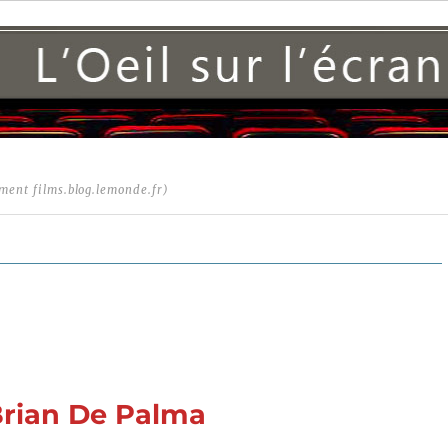
ment films.blog.lemonde.fr)
Brian De Palma