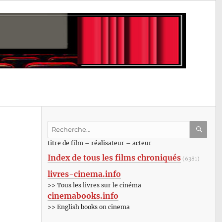
Recherche
pour
RECHE
OK
titre de film – réalisateur – acteur
:
Index de tous les films chroniqués
(6381)
livres-cinema.info
>> Tous les livres sur le cinéma
cinemabooks.info
>> English books on cinema