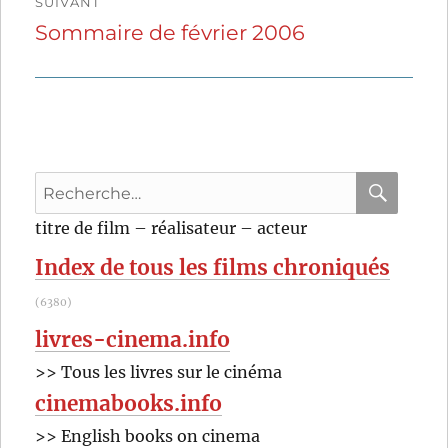
SUIVANT
Sommaire de février 2006
Publication
suivante :
Recherche
pour
RECHER
OK
titre de film – réalisateur – acteur
:
Index de tous les films chroniqués
(6380)
livres-cinema.info
>> Tous les livres sur le cinéma
cinemabooks.info
>> English books on cinema