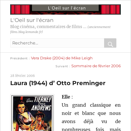
L'Oeil sur l'écran
Blog cinéma, commentaires de films ...
(anciennement
films.blog.lemonde.fr)
Recherche
pour
RECHER
OK
Publication
Navigation
Vera Drake (2004) de Mike Leigh
:
Précédent
précédente :
Publication
Sommaire de février 2006
Suivant
suivante :
de
28 février 2006
l’article
Laura (1944) d’ Otto Preminger
Elle
:
Un grand classique en
noir et blanc que nous
avons déjà vu de
nombreuses fois mais