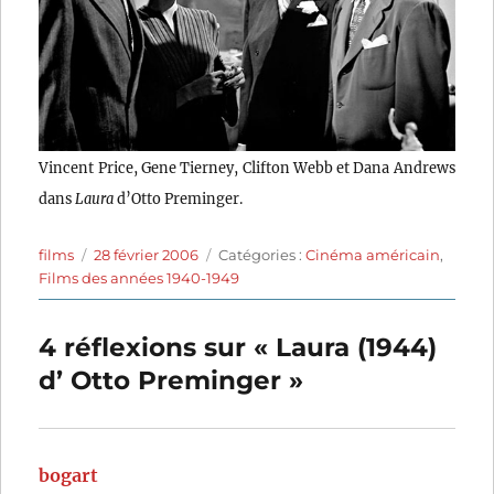
Vincent Price, Gene Tierney, Clifton Webb et Dana Andrews
dans
Laura
d’Otto Preminger.
Auteur
Publié
Catégories
films
28 février 2006
Catégories :
Cinéma américain
,
le
Films des années 1940-1949
4 réflexions sur « Laura (1944)
d’ Otto Preminger »
bogart
dit :